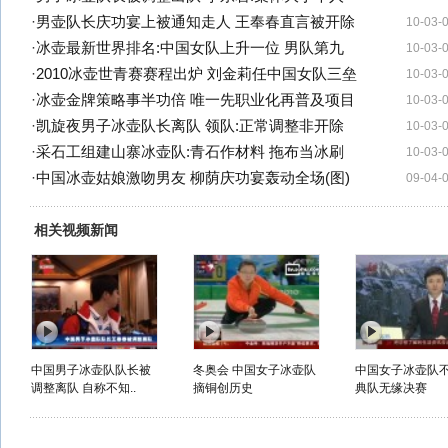
·
男壶队长庆功宴上被通知走人 王奉春直言被开除
10-03-
·
冰壶最新世界排名:中国女队上升一位 男队第九
10-03-
·
2010冰壶世青赛赛程出炉 刘金莉任中国女队三垒
10-03-
·
冰壶金牌策略事半功倍 唯一先职业化再普及项目
10-03-
·
凯旋夜男子冰壶队长离队 领队:正常调整非开除
10-03-
·
采石工组建山寨冰壶队:青石作材料 拖布当冰刷
10-03-
·
中国冰壶姑娘激吻男友 柳荫庆功宴轰动全场(图)
09-04-
相关视频新闻
中国男子冰壶队队长被
冬奥会 中国女子冰壶队
中国女子冰壶队
调整离队 自称不知..
摘铜创历史
典队无缘决赛