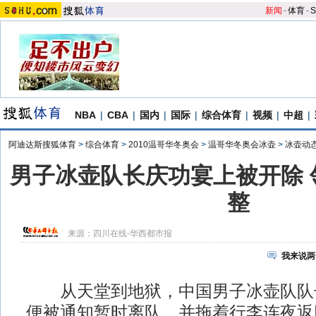
新闻
-
体育
-
S
NBA
|
CBA
|
国内
|
国际
|
综合体育
|
视频
|
中超
|
阿迪达斯搜狐体育
>
综合体育
>
2010温哥华冬奥会
>
温哥华冬奥会冰壶
>
冰壶动
男子冰壶队长庆功宴上被开除 
整
来源：
四川在线-华西都市报
我来说两
从天堂到地狱，中国男子冰壶队队
便被通知暂时离队，并拖着行李连夜返