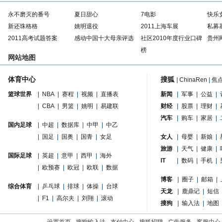
永不磨灭的番号
夏日甜心
7电影
快乐
新还珠格格
姚明退役
2011上海车展
私募
2011高考试题答案
感动中国十大母亲评选
社区2010年度行业口碑
贵州
榜
网站地图
体育中心
搜狐
|
ChinaRen
|
焦
篮球世界
|
NBA
|
赛程
|
视频
|
直播表
新闻
|
军事
|
公益
|
|
CBA
|
男篮
|
姚明
|
易建联
财经
|
股票
|
理财
|
汽车
|
购车
|
家居
|
国内足球
|
中超
|
数据库
|
中甲
|
中乙
|
国足
|
国奥
|
国青
|
女足
女人
|
母婴
|
新娘
|
旅游
|
天气
|
健康
|
国际足球
|
英超
|
意甲
|
西甲
|
海外
IT
|
数码
|
手机
|
|
欧预赛
|
欧冠
|
欧联
|
数据
博客
|
圈子
|
邮箱
|
综合体育
|
乒乓球
|
排球
|
体操
|
台球
天龙
|
鹿鼎记
|
短信
|
F1
|
高尔夫
|
刘翔
|
滚动
搜狗
|
输入法
|
地图