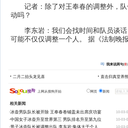
记者：除了对王奉春的调整外，队
动吗？
李东岩：我们会找时间和队员谈话
可能不仅仅调整一个人。 据《法制晚
我来说两句
(
0
)
二月二抬头龙见喜
直击归真堂养
上网从搜狗开始
网页
新闻
相关新闻
·
冰壶男队队长被开除 王奉春卷铺盖未出席庆功宴
10-03-
·
中国女子冰壶升至世界第三 男队排名升至第九位
10-03-
·
男子冰壶队长被调整出队 李东岩:集体大于个人
10-03-