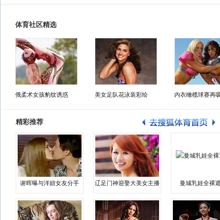
体育社区精选
俄柔术女孩豹纹诱惑
美女足队花泳装彩绘
内衣橄榄球赛再
精彩推荐
谢晖曝与洋妞女友分手
辽足门神迎娶大美女主播
曼城乳娃全裸遮