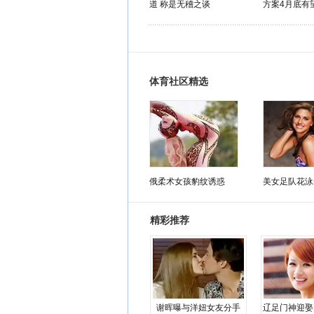
道 称是无稽之谈
方案4月底有
体育社区精选
俄柔术女孩豹纹诱惑
美女足队花泳
精彩推荐
谢晖曝与洋妞女友分手
辽足门神迎娶