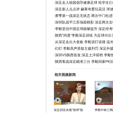
·
深足走入校园倡导健康足球 给学生们
·
深足新人点点评:赫莱布爱玩花活 球
·
赛季第一战深足无状态 两次中门柱进
·
深圳队战平江苏场面精彩 深足两次击
·
李毅坚信中国足球能够提升 深足经考
·
陕西"间谍"李毅深足训练 为足球付出
·
从深足走出大老板:李毅误打误撞 温
·
幻灯:李毅高声质疑主裁判罚 深足外
·
深圳VS陕西首发:深足土洋搭档 李毅
·
陕西客战深足瞄准三分 李毅回家PK
相关视频新闻
深足回应央视"假球"报
李毅中称三网