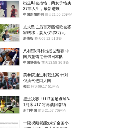
出生时被抱错，两女子错换
37年人生，最新进展
中国新闻周刊
前天21:50
20评论
丈夫坠亡后百万赔偿款被婆
家转移，妻女仅得3万元
新快报
昨天09:12
51评论
八村塁/河村出战世预赛 中
国男篮错过最强日本队
中国篮镜头
前天13:58
36评论
美参院通过制裁法案 针对
俄油气进口大国
知世
昨天09:17
51评论
挺进决赛！U17国足点球3-
1河床U17 将再战阿森纳
射门中国
前天21:57
70评论
一段视频就能炒出“全国小