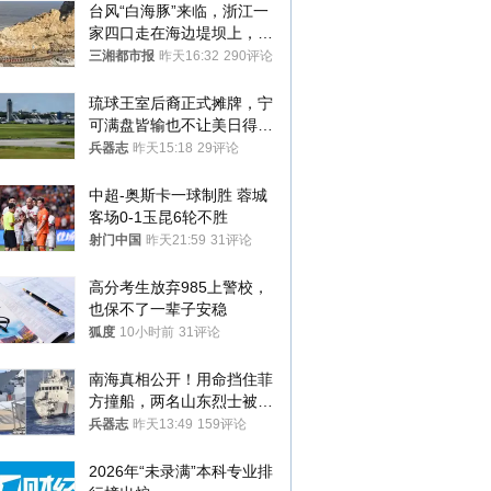
台风“白海豚”来临，浙江一
家四口走在海边堤坝上，其
中9岁男孩被巨浪卷入海
三湘都市报
昨天16:32
290评论
中，搜救仍在进行
琉球王室后裔正式摊牌，宁
可满盘皆输也不让美日得
逞，中国成关键
兵器志
昨天15:18
29评论
中超-奥斯卡一球制胜 蓉城
客场0-1玉昆6轮不胜
射门中国
昨天21:59
31评论
高分考生放弃985上警校，
也保不了一辈子安稳
狐度
10小时前
31评论
南海真相公开！用命挡住菲
方撞船，两名山东烈士被授
武警最高荣誉
兵器志
昨天13:49
159评论
2026年“未录满”本科专业排