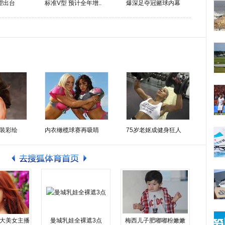
望出台
标准V型 预计全年增..
爆深足夺冠赌球内幕
装彩绘
内衣橄榄球赛再吸睛
75岁老妪成健身狂人
大美女主播
曼城乳娃全裸遮3点
梅西儿子肥嘟嘟粉嫩嫩