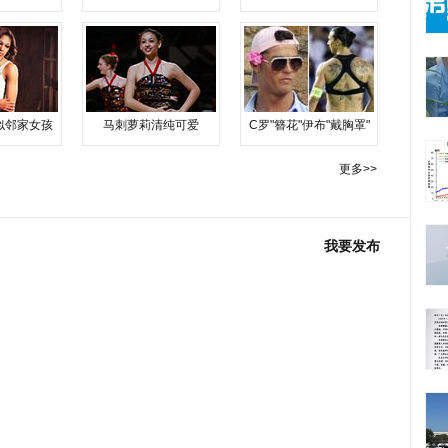
似邻家女孩
马刺萝莉清纯可爱
C罗"簪花"伊布"戴胸罩"
更多>>
我要发布