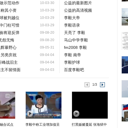
做示范动作
公益的最新图片
10-03-30
迷称其小资
公益的高清视频
10-03-29
球被判越位
李毅大帝
10-03-29
中门柱可惜
李毅语录
10-03-29
验将迎反弹
天亮了 李毅
09-08-20
无怨无悔
马山中学李毅
09-08-20
光辉暴野心
fm2008 李毅
09-05-31
援另类庆祝
李毅 南帝
09-04-04
忻峰战旧主
李毅护球
09-04-04
旧主不留情面
百度李毅吧
09-04-03
1/3
融合试点
李毅中称工业增加值呈
打黑贩赌蔓延 张海狱中