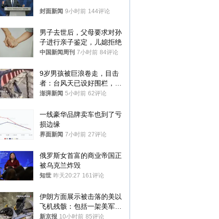
封面新闻
9小时前
144评论
男子去世后，父母要求对孙
子进行亲子鉴定，儿媳拒绝
中国新闻周刊
7小时前
84评论
9岁男孩被巨浪卷走，目击
者：台风天已设好围栏，一
家四口翻入时保安曾喊话劝
澎湃新闻
5小时前
62评论
阻
一线豪华品牌卖车也到了亏
损边缘
界面新闻
7小时前
27评论
俄罗斯女首富的商业帝国正
被乌克兰炸毁
知世
昨天20:27
161评论
伊朗方面展示被击落的美以
飞机残骸：包括一架美军F-
15战斗机残骸以及多架无人
新京报
10小时前
85评论