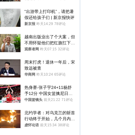
罚300万元
“出游带上打印机”，请把暑
假还给孩子们 | 新京报快评
新京报
昨天14:29
78评论
越南出版业出了个大案，但
不用怀疑他们把红旗扛下去
的决心
观察者网
昨天07:15
32评论
周末打虎！退休一年后，宋
致远被查
华商网
昨天10:24
65评论
热身赛-张子宇24+11杨舒
予12分 中国女篮擒尼日利
亚
中国篮镜头
前天21:22
71评论
北约学者：对乌克兰的斩首
行动终于开始，几个月内乌
将投降
虚怀论语
前天15:34
38评论