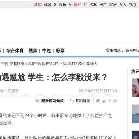
新闻
-
体育
-
S
-
娱乐
-
V
-
财经
-
IT
-
汽车
-
房产
-
家居
-
女人
-
视频
-
际
|
综合体育
|
视频
|
中超
|
彩票
实用信息：
NBA赛
>
中超|中超联赛|2010中超联赛第1轮
>
深圳红钻VS江苏舜天
热
遇尴尬 学生：怎么李毅没来？
者：王启智
2010年03月30日13:43
我来说两句
(
0
)
复制链接
大
中
小
结束还不到24个小时后，就不辞辛劳地踏上了公益推广之
园足球。
凤涛带队，这批队员的年龄与初中小队员们相差刚好10岁上