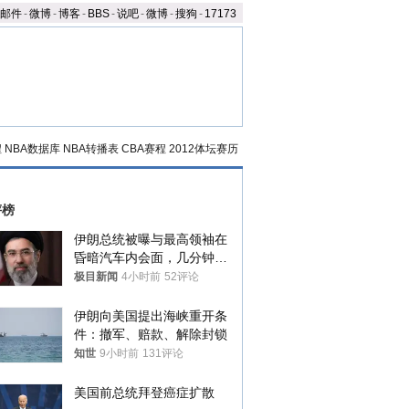
邮件
-
微博
-
博客
-
BBS
-
说吧
-
微博
-
搜狗
-
17173
程
NBA数据库
NBA转播表
CBA赛程
2012体坛赛历
评榜
伊朗总统被曝与最高领袖在
昏暗汽车内会面，几分钟里
只能靠声音交谈难辨真假
极目新闻
4小时前
52评论
伊朗向美国提出海峡重开条
件：撤军、赔款、解除封锁
知世
9小时前
131评论
美国前总统拜登癌症扩散