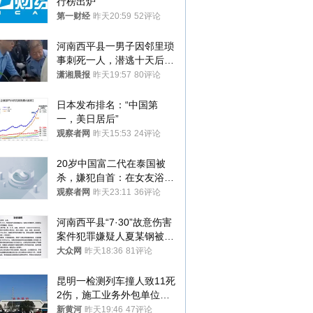
行榜出炉
第一财经
昨天20:59
52评论
河南西平县一男子因邻里琐
事刺死一人，潜逃十天后在
十多公里外一片玉米地里落
潇湘晨报
昨天19:57
80评论
网
日本发布排名：“中国第
一，美日居后”
观察者网
昨天15:53
24评论
20岁中国富二代在泰国被
杀，嫌犯自首：在女友浴室
看到他
观察者网
昨天23:11
36评论
河南西平县“7·30”故意伤害
案件犯罪嫌疑人夏某钢被抓
获
大众网
昨天18:36
81评论
昆明一检测列车撞人致11死
2伤，施工业务外包单位被
罚1.5万元，国铁昆明局被
新黄河
昨天19:46
47评论