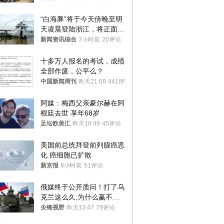
机等
“白海豚”将于今天傍晚至明
天凌晨登陆浙江，将正面袭
击、贯穿浙江
新闻资讯综合
7小时前
20评论
十多万人报名的考试，成绩
全部作废，公平么？
中国新闻周刊
昨天21:08
441评论
阿媒：梅西父亲豪尔赫在阿
根廷去世 享年68岁
足坛欧美汇
昨天18:49
45评论
美国前总统拜登前列腺癌恶
化 癌细胞已扩散
新京报
8小时前
51评论
俄媒终于公开质问！打了乌
克兰这么久,为什么赢不了?
答案令人沉默
尖锋视野
昨天13:47
79评论