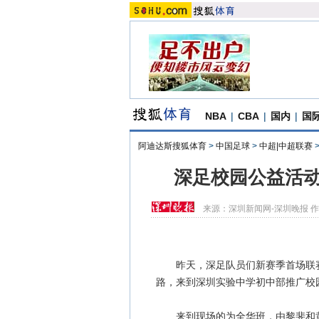
NBA
|
CBA
|
国内
|
国
阿迪达斯搜狐体育
>
中国足球
>
中超|中超联赛
深足校园公益活动
来源：
深圳新闻网-深圳晚报
作
昨天，深足队员们新赛季首场联赛
路，来到深圳实验中学初中部推广校
来到现场的为全华班，由黎斐和黄