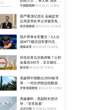
炒肉大王”，费大厨“塌房”了
吗？
中国新闻网
昨天10:21
22评论
因严重违纪违法 金融监管
总局原局长李云泽被罢免全
国人大代表
经济观察报
前天16:24
112评论
国乒男单全军覆没！4人出
战WTT横滨冠军赛均无缘
八强
搜狐体育
前天18:45
111评论
你也在算北京购房账？公积
金最高340万，非京籍社保
1年
新京报
昨天10:06
57评论
美媒帮中国数出2850枚导
弹，一对比伊朗这组数据，
发现出大事了
罗富强观察室
前天14:48
27评论
美媒爆料：美副防长想访
华，“非常执着”
北京日报
昨天08:04
60评论