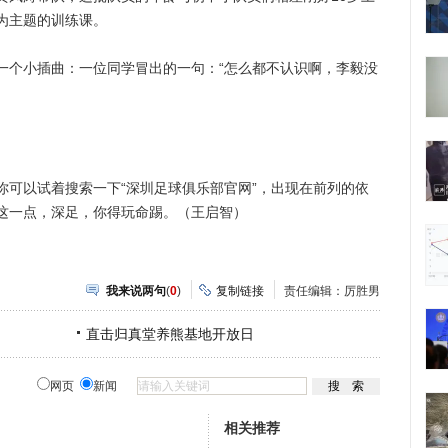
为主题的训练课。
个小插曲：一位同学冒出的一句：“怎么都不认识啊，李毅没
以试着搜索一下“深圳足球俱乐部官网”，出现在前列的依
这一点，深足，你得玩命踢。（王启智）
我来说两句
(
0
)
复制链接
责任编辑：厉胜男
直击归真堂养熊基地开放日
网页
新闻
相关推荐