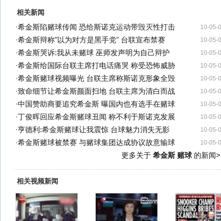
相关新闻
·
希金斯陷赌球传闻 恐给斯诺克运动带毁灭性打击
10-05-
·
希金斯辩称"以为对方是黑手党" 台联宣布禁赛
10-05-
·
希金斯哭诉:我从未赌球 巫师发声明为自己辩护
10-05-
·
希金斯给国际台联主席打电话痛哭 称受恐怖威胁
10-05-
·
希金斯赌球视频曝光 台联主席称斯诺克形象全毁
10-05-
·
致命细节让希金斯颜面扫地 台联主席为清白而战
10-05-
·
中国赞助商要追究希金斯 曝国内也有选手在赌球
10-05-
·
丁俊晖回应希金斯赌球丑闻 称不利于斯诺克发展
10-05-
·
亨德利:希金斯赌球让我震惊 台球魅力消失无影
10-05-
·
希金斯赌球被禁赛 与赌球集团达成协议故意输球
10-05-
更多关于
希金斯 赌球
的新闻>
相关视频新闻