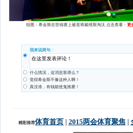
组图：希金斯在世锦赛上被老将戴维斯淘汰 点击查看：
更
我来说两句
：
什么情况，这消息靠谱么？
觉得希金斯不像这种人啊！
真没准，有钱能使鬼推磨！