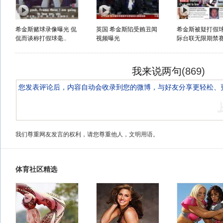
希金斯赌球录像曝光 侃
英国 希金斯陷受贿丑闻
希金斯被疑打假球
侃而谈称打假球毫..
视频曝光
际台联无限期禁
我来说两句
(
869
)
我们尊重网友发言的权利，请您尊重他人，文明用语。
体育社区精选