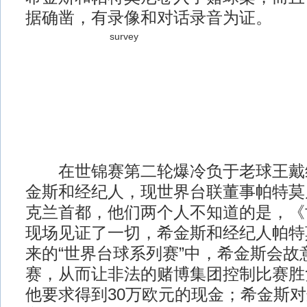
据确凿，有录像和对话录音为证。
survey
在世锦赛第二轮爆冷负于老球王戴维
金斯和经纪人，现世界台联董事帕特莫
克兰首都，他们两个人不知道的是，《
现场见证了一切，希金斯和经纪人帕特
来的“世界台球系列赛”中，希金斯会故
赛，从而让非法的赌博集团控制比赛胜
他要求得到30万欧元的现金；希金斯