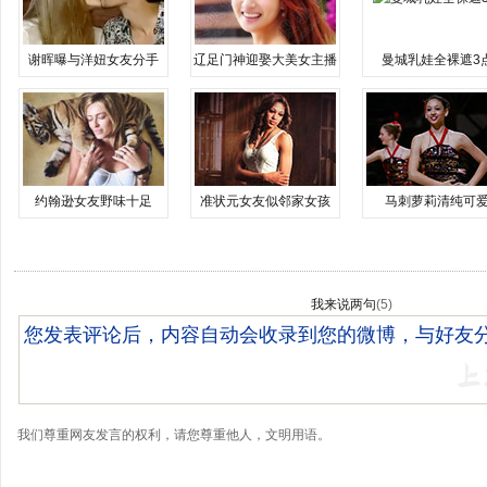
谢晖曝与洋妞女友分手
辽足门神迎娶大美女主播
曼城乳娃全裸遮3
约翰逊女友野味十足
准状元女友似邻家女孩
马刺萝莉清纯可
我来说两句
(
5
)
我们尊重网友发言的权利，请您尊重他人，文明用语。