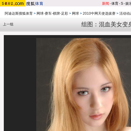
新闻
-
体育
-
S
-
娱
阿迪达斯搜狐体育
>
网球-赛车-棋牌-足彩
>
网球
>
2010中网天使选拔赛
>
活动动
组图：混血美女变
上一组