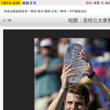
新闻
-
体育
-
S
-
娱
阿迪达斯搜狐体育
>
网球-赛车-棋牌-足彩
>
网球
>
ATP最新动态
组图：亚特兰大赛
上一组