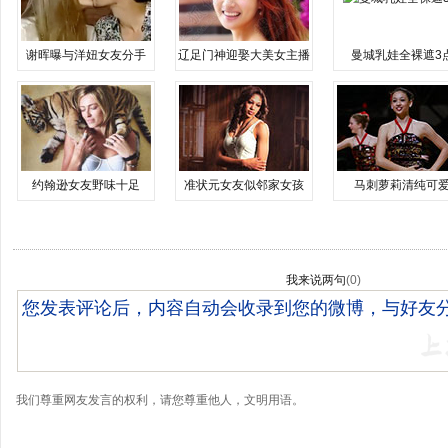
谢晖曝与洋妞女友分手
辽足门神迎娶大美女主播
曼城乳娃全裸遮3
约翰逊女友野味十足
准状元女友似邻家女孩
马刺萝莉清纯可
我来说两句
(
0
)
我们尊重网友发言的权利，请您尊重他人，文明用语。