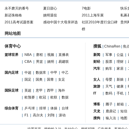
永不磨灭的番号
夏日甜心
7电影
快乐
新还珠格格
姚明退役
2011上海车展
私募
2011高考试题答案
感动中国十大母亲评选
社区2010年度行业口碑
贵州
榜
网站地图
体育中心
搜狐
|
ChinaRen
|
焦
篮球世界
|
NBA
|
赛程
|
视频
|
直播表
新闻
|
军事
|
公益
|
|
CBA
|
男篮
|
姚明
|
易建联
财经
|
股票
|
理财
|
汽车
|
购车
|
家居
|
国内足球
|
中超
|
数据库
|
中甲
|
中乙
|
国足
|
国奥
|
国青
|
女足
女人
|
母婴
|
新娘
|
旅游
|
天气
|
健康
|
国际足球
|
英超
|
意甲
|
西甲
|
海外
IT
|
数码
|
手机
|
|
欧预赛
|
欧冠
|
欧联
|
数据
博客
|
圈子
|
邮箱
|
综合体育
|
乒乓球
|
排球
|
体操
|
台球
天龙
|
鹿鼎记
|
短信
|
F1
|
高尔夫
|
刘翔
|
滚动
搜狗
|
输入法
|
地图