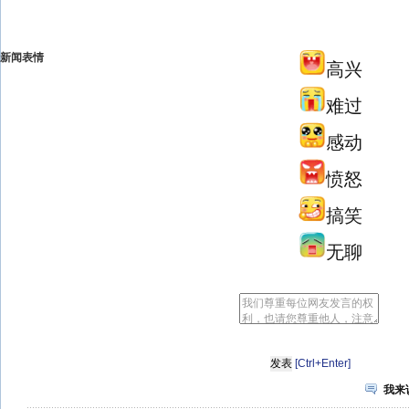
新闻表情
高兴
难过
感动
愤怒
搞笑
无聊
[Ctrl+Enter]
我来