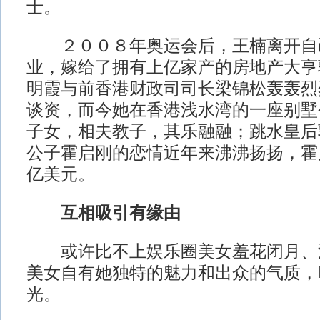
士。
２００８年奥运会后，王楠离开自
业，嫁给了拥有上亿家产的房地产大亨
明霞与前香港财政司司长梁锦松轰轰烈
谈资，而今她在香港浅水湾的一座别墅
子女，相夫教子，其乐融融；跳水皇后
公子霍启刚的恋情近年来沸沸扬扬，霍
亿美元。
互相吸引有缘由
或许比不上娱乐圈美女羞花闭月、
美女自有她独特的魅力和出众的气质，
光。