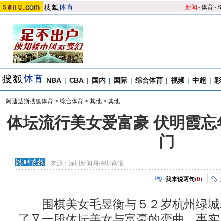
新闻
-
体育
-
S
NBA
|
CBA
|
国内
|
国际
|
综合体育
|
视频
|
中超
|
彩
阿迪达斯搜狐体育
>
综合体育
>
其他
>
其他
体坛流行美女爱富豪 伏明霞忘
门
来源：
深圳新闻网-深圳商报
我来说两句
(
0
)
围棋美女毛昱衡与５２岁杭州绿城
了又一段体坛美女与富豪的恋曲。事实