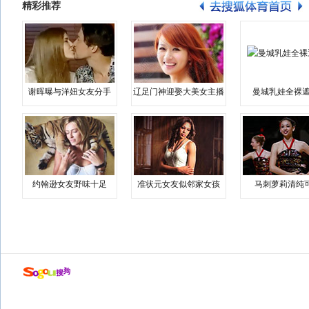
精彩推荐
谢晖曝与洋妞女友分手
辽足门神迎娶大美女主播
曼城乳娃全裸遮
约翰逊女友野味十足
准状元女友似邻家女孩
马刺萝莉清纯