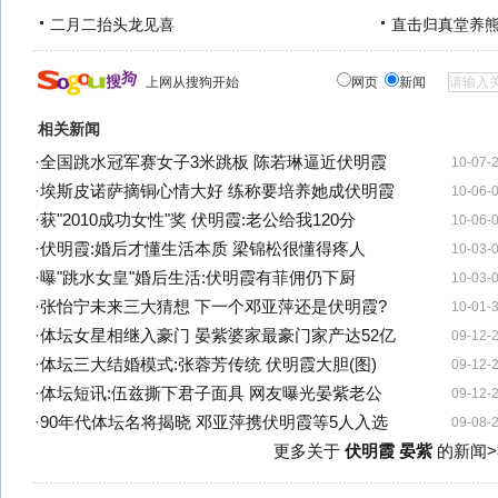
二月二抬头龙见喜
直击归真堂养
上网从搜狗开始
网页
新闻
相关新闻
·
全国跳水冠军赛女子3米跳板 陈若琳逼近伏明霞
10-07-
·
埃斯皮诺萨摘铜心情大好 练称要培养她成伏明霞
10-06-
·
获"2010成功女性"奖 伏明霞:老公给我120分
10-06-
·
伏明霞:婚后才懂生活本质 梁锦松很懂得疼人
10-03-
·
曝"跳水女皇"婚后生活:伏明霞有菲佣仍下厨
10-03-
·
张怡宁未来三大猜想 下一个邓亚萍还是伏明霞?
10-01-
·
体坛女星相继入豪门 晏紫婆家最豪门家产达52亿
09-12-
·
体坛三大结婚模式:张蓉芳传统 伏明霞大胆(图)
09-12-
·
体坛短讯:伍兹撕下君子面具 网友曝光晏紫老公
09-12-
·
90年代体坛名将揭晓 邓亚萍携伏明霞等5人入选
09-08-
更多关于
伏明霞 晏紫
的新闻>