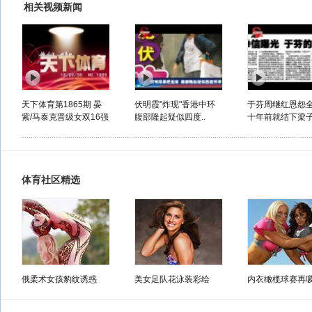
相关视频新闻
天下体育第1865期 晏
伏明霞"炸现"香港中环
于芬周继红恩怨
紫/马泰克晋级女双16强
腹部隆起疑似四度..
十年前就结下梁
体育社区精选
俄柔术女孩豹纹诱惑
美女足队花泳装彩绘
内衣橄榄球赛再