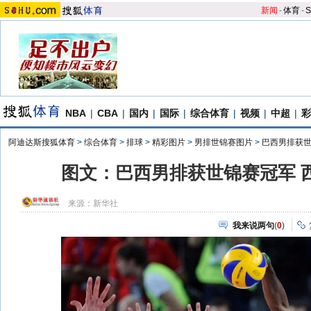
新闻
-
体育
-
S
NBA
|
CBA
|
国内
|
国际
|
综合体育
|
视频
|
中超
|
彩
阿迪达斯搜狐体育
>
综合体育
>
排球
>
精彩图片
>
男排世锦赛图片
>
巴西男排获
图文：巴西男排获世锦赛冠军 
来源：
新华社
我来说两句
(
0
)