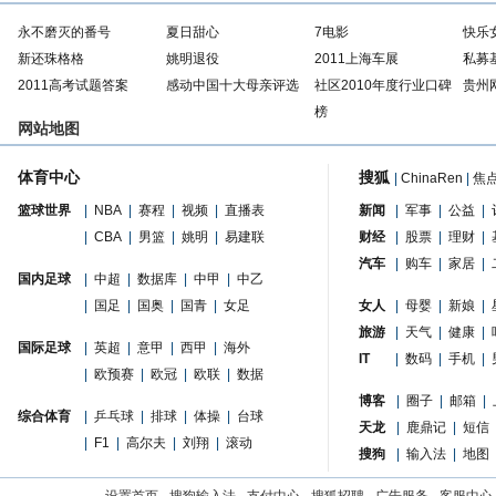
永不磨灭的番号
夏日甜心
7电影
快乐
新还珠格格
姚明退役
2011上海车展
私募
2011高考试题答案
感动中国十大母亲评选
社区2010年度行业口碑
贵州
榜
网站地图
体育中心
搜狐
|
ChinaRen
|
焦
篮球世界
|
NBA
|
赛程
|
视频
|
直播表
新闻
|
军事
|
公益
|
|
CBA
|
男篮
|
姚明
|
易建联
财经
|
股票
|
理财
|
汽车
|
购车
|
家居
|
国内足球
|
中超
|
数据库
|
中甲
|
中乙
|
国足
|
国奥
|
国青
|
女足
女人
|
母婴
|
新娘
|
旅游
|
天气
|
健康
|
国际足球
|
英超
|
意甲
|
西甲
|
海外
IT
|
数码
|
手机
|
|
欧预赛
|
欧冠
|
欧联
|
数据
博客
|
圈子
|
邮箱
|
综合体育
|
乒乓球
|
排球
|
体操
|
台球
天龙
|
鹿鼎记
|
短信
|
F1
|
高尔夫
|
刘翔
|
滚动
搜狗
|
输入法
|
地图