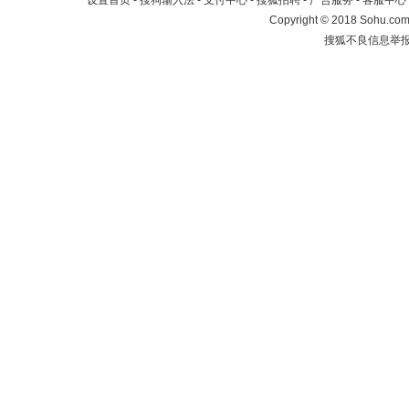
设置首页
-
搜狗输入法
-
支付中心
-
搜狐招聘
-
广告服务
-
客服中心
Copyright
©
2018 Sohu.com 
搜狐不良信息举