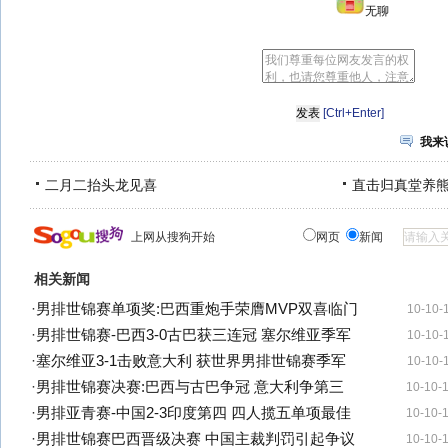
无聊
[Ctrl+Enter]
我来
二月二抬头龙见喜
直击归真堂养
上网从搜狗开始
网页
新闻
相关新闻
·
男排世锦赛单项奖:巴西重炮手荣膺MVP双喜临门
10-10-
·
男排世锦赛-巴西3-0古巴获三连冠 塞尔维亚季军
10-10-
·
塞尔维亚3-1击败意大利 获世界男排世锦赛季军
10-10-
·
男排世锦赛决赛:巴西与古巴争冠 意大利争第三
10-10-
·
男排亚青赛-中国2-3印度第四 四人揽五单项最佳
10-10-
·
男排世锦赛巴西晋级决赛 中国主裁判罚引起争议
10-10-