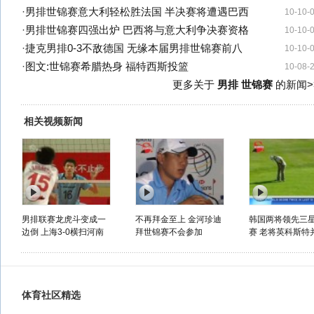
·
男排世锦赛意大利轻松胜法国 半决赛将遭遇巴西
10-10-
·
男排世锦赛四强出炉 巴西将与意大利争决赛资格
10-10-
·
捷克男排0-3不敌德国 无缘本届男排世锦赛前八
10-10-
·
图文:世锦赛希腊热身 福特西斯投篮
10-08-
更多关于
男排 世锦赛
的新闻>
相关视频新闻
男排联赛龙虎斗变成一
不再拜金至上 金河珍迪
韩国两将领先三
边倒 上海3-0横扫河南
拜世锦赛不会参加
赛 老将英科斯特并
体育社区精选