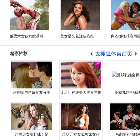
俄柔术女孩豹纹诱惑
美女足队花泳装彩绘
内衣橄榄球赛再
精彩推荐
谢晖曝与洋妞女友分手
辽足门神迎娶大美女主播
曼城乳娃全裸遮
约翰逊女友野味十足
准状元女友似邻家女孩
马刺萝莉清纯