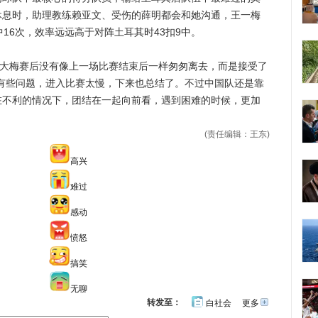
休息时，助理教练赖亚文、受伤的薛明都会和她沟通，王一梅
16次，效率远远高于对阵土耳其时43扣9中。
大梅赛后没有像上一场比赛结束后一样匆匆离去，而是接受了
有些问题，进入比赛太慢，下来也总结了。不过中国队还是靠
在不利的情况下，团结在一起向前看，遇到困难的时候，更加
(责任编辑：王东)
高兴
难过
感动
愤怒
搞笑
无聊
转发至：
白社会
更多
开
心
人