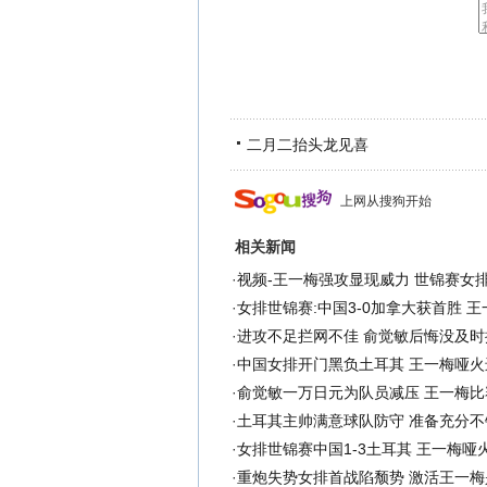
二月二抬头龙见喜
上网从搜狗开始
相关新闻
·
视频-王一梅强攻显现威力 世锦赛女
·
女排世锦赛:中国3-0加拿大获首胜 王
·
进攻不足拦网不佳 俞觉敏后悔没及时
·
中国女排开门黑负土耳其 王一梅哑火
·
俞觉敏一万日元为队员减压 王一梅比
·
土耳其主帅满意球队防守 准备充分不
·
女排世锦赛中国1-3土耳其 王一梅哑
·
重炮失势女排首战陷颓势 激活王一梅