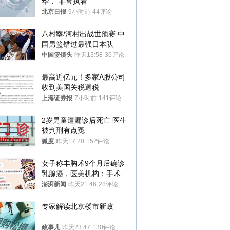
华，“非常执着”
北京日报
9小时前
44评论
八村塁/河村出战世预赛 中
国男篮错过最强日本队
中国篮镜头
昨天13:58
36评论
最高近亿元！多家A股公司
收到美国关税退税
上海证券报
7小时前
141评论
2岁男童遭漏诊后死亡 医生
被判刑有点冤
狐度
昨天17:20
152评论
女子称丰胸术9个月后确诊
乳腺癌，医美机构：手术不
可能引发癌症，建议走司法
澎湃新闻
昨天21:46
28评论
途径
专家解读北京楼市新政
政事儿
昨天23:47
130评论