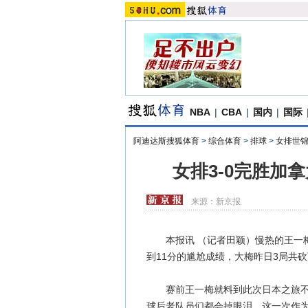
NBA
|
CBA
|
国内
|
国际
阿迪达斯搜狐体育
>
综合体育
>
排球
>
女排世锦
女排3-0完胜加
来源：
新京报
本报讯 （记者田颖）慢热的王一梅
到11分的尴尬成绩，大梅昨日3局共砍
赛前王一梅就料到此次日本之旅不会
球后老队员们都会掉眼泪，这一次作