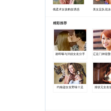
俄柔术女孩豹纹诱惑
美女足队花泳
精彩推荐
谢晖曝与洋妞女友分手
辽足门神迎娶
约翰逊女友野味十足
准状元女友