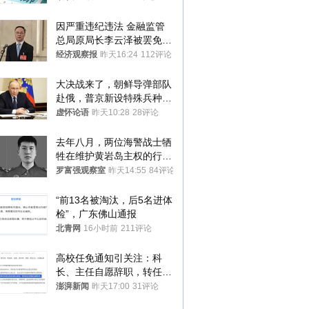
因严重违纪违法 金融监管
总局原局长李云泽被罢免全
国人大代表
经济观察报
昨天16:24
112评论
大决战来了，朝鲜导弹部队
赴俄，普京新设特殊兵种，
76岁老将扛旗
虚怀论语
昨天10:28
28评论
去年八月，两位海警战士牺
牲在维护黄岩岛主权的行动
中
罗富强观察室
昨天14:55
84评论
“前13名被淘汰，后5名进体
检”，广东佛山通报
北青网
16小时前
211评论
高校任免通知引关注：科
长、主任自愿辞职，转任思
政辅导员
澎湃新闻
昨天17:00
31评论