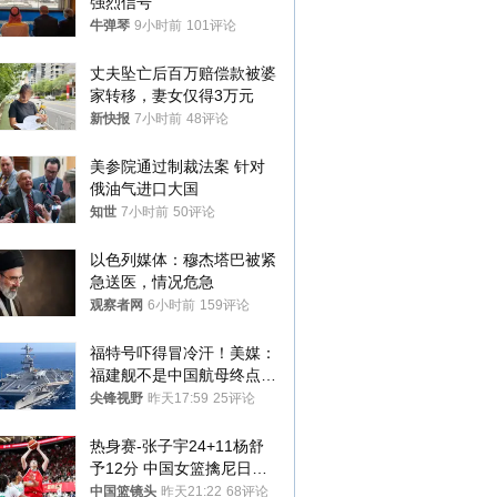
强烈信号
牛弹琴
9小时前
101评论
丈夫坠亡后百万赔偿款被婆
家转移，妻女仅得3万元
新快报
7小时前
48评论
美参院通过制裁法案 针对
俄油气进口大国
知世
7小时前
50评论
以色列媒体：穆杰塔巴被紧
急送医，情况危急
观察者网
6小时前
159评论
福特号吓得冒冷汗！美媒：
福建舰不是中国航母终点，
而是新起点！
尖锋视野
昨天17:59
25评论
热身赛-张子宇24+11杨舒
予12分 中国女篮擒尼日利
亚
中国篮镜头
昨天21:22
68评论