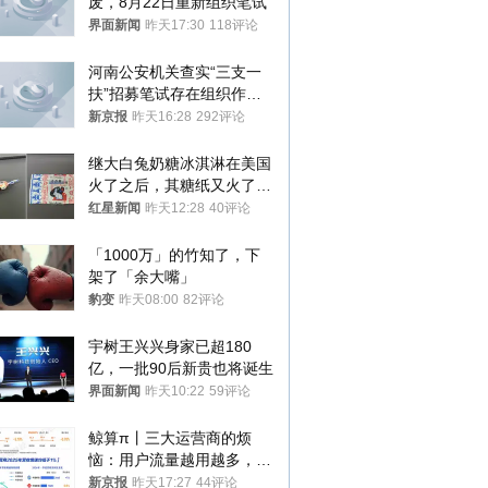
废，8月22日重新组织笔试
界面新闻
昨天17:30
118评论
河南公安机关查实“三支一
扶”招募笔试存在组织作弊
犯罪行为
新京报
昨天16:28
292评论
继大白兔奶糖冰淇淋在美国
火了之后，其糖纸又火了！
海外博主盛赞：平面设计经
红星新闻
昨天12:28
40评论
典之作
「1000万」的竹知了，下
架了「余大嘴」
豹变
昨天08:00
82评论
宇树王兴兴身家已超180
亿，一批90后新贵也将诞生
界面新闻
昨天10:22
59评论
鲸算π丨三大运营商的烦
恼：用户流量越用越多，收
入却越来越少
新京报
昨天17:27
44评论