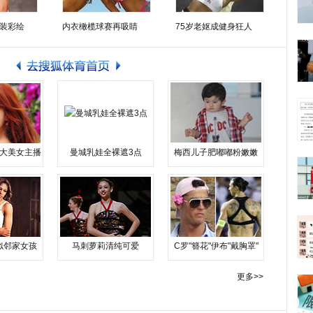
装彩绘
内衣橄榄球赛再吸睛
75岁老妪成健身狂人
大美女主播
曼城乳娃全裸遮3点
梅西儿子肥嘟嘟粉嫩嫩
似邻家女孩
马刺萝莉清纯可爱
C罗"簪花"伊布"戴胸罩"
更多>>