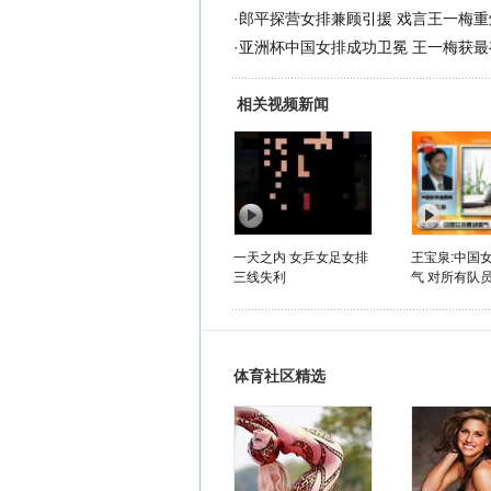
·
郎平探营女排兼顾引援 戏言王一梅重
·
亚洲杯中国女排成功卫冕 王一梅获最
相关视频新闻
一天之内 女乒女足女排
王宝泉:中国
三线失利
气 对所有队员
体育社区精选