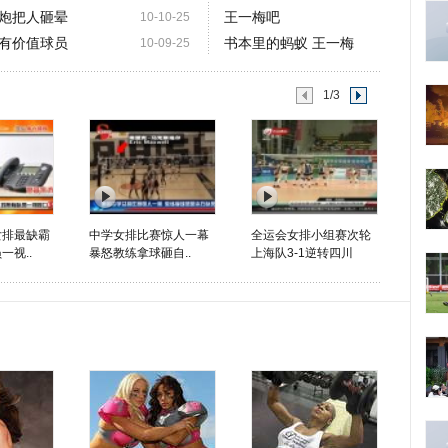
炮把人砸晕
王一梅吧
10-10-25
有价值球员
书本里的蚂蚁 王一梅
10-09-25
1/3
女排最缺霸
中学女排比赛惊人一幕
全运会女排小组赛次轮
一视..
暴怒教练拿球砸自..
上海队3-1逆转四川