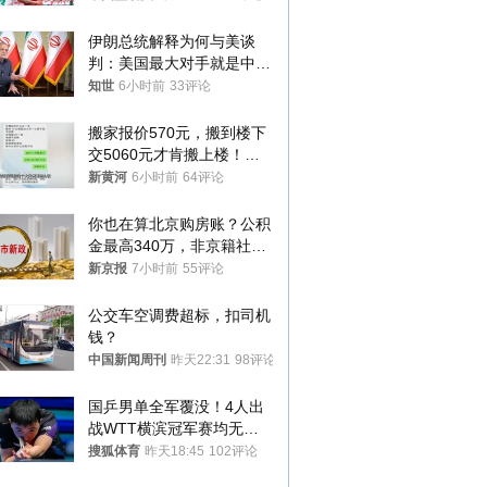
伊朗总统解释为何与美谈
判：美国最大对手就是中
国，但他们也在对话
知世
6小时前
33评论
搬家报价570元，搬到楼下
交5060元才肯搬上楼！女
子傻眼了……
新黄河
6小时前
64评论
你也在算北京购房账？公积
金最高340万，非京籍社保
1年
新京报
7小时前
55评论
公交车空调费超标，扣司机
钱？
中国新闻周刊
昨天22:31
98评论
国乒男单全军覆没！4人出
战WTT横滨冠军赛均无缘
八强
搜狐体育
昨天18:45
102评论