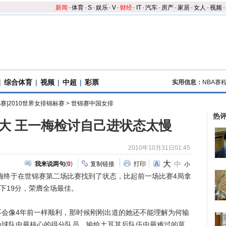
新闻
-
体育
-
S
-
娱乐
-
V
-
财经
-
IT
-
汽车
-
房产
-
家居
-
女人
-
视频
-
|
综合体育
|
视频
|
中超
|
彩票
实用信息：
NBA赛
赛|2010世界女排锦标赛
>
世锦赛中国女排
热
拿大 王一梅检讨自己进状态太慢
2010年10月31日01:45
大
中
我来说两句
(
0
)
复制链接
打印
小
终于在世锦赛第二场比赛找到了状态，比起前一场比赛4局拿
下19分，荣膺全场最佳。
像4年前一样顺利，那时候刚刚出道的她还不能理解为何输
为球队中最核心的得分队员，输给土耳其后队伍中最难过的莫