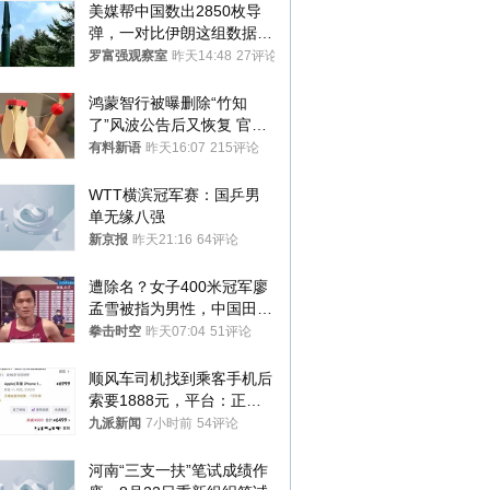
美媒帮中国数出2850枚导
弹，一对比伊朗这组数据，
发现出大事了
罗富强观察室
昨天14:48
27评论
鸿蒙智行被曝删除“竹知
了”风波公告后又恢复 官媒
曾力挺：劝华为要大度的，
有料新语
昨天16:07
215评论
你们适不适合？
WTT横滨冠军赛：国乒男
单无缘八强
新京报
昨天21:16
64评论
遭除名？女子400米冠军廖
孟雪被指为男性，中国田协
默不作声
拳击时空
昨天07:04
51评论
顺风车司机找到乘客手机后
索要1888元，平台：正和
司机沟通协商
九派新闻
7小时前
54评论
河南“三支一扶”笔试成绩作