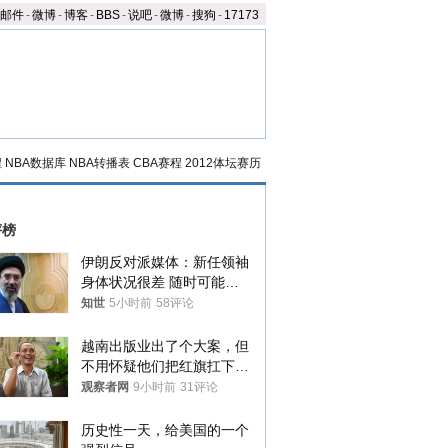
邮件
-
微博
-
博客
-
BBS
-
说吧
-
微博
-
搜狗
-
17173
程
NBA数据库
NBA转播表
CBA赛程
2012体坛赛历
评榜
伊朗反对派媒体：新任领袖
身体状况很差 随时可能离
世
知世
5小时前
58评论
越南出版业出了个大案，但
不用怀疑他们把红旗扛下去
的决心
观察者网
9小时前
31评论
历史性一天，给美国的一个