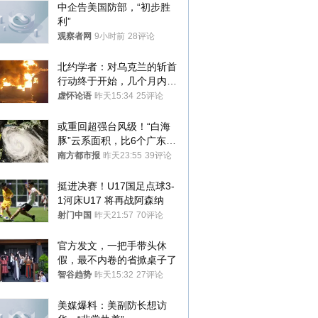
中企告美国防部，“初步胜
利”
观察者网
9小时前
28评论
北约学者：对乌克兰的斩首
行动终于开始，几个月内乌
将投降
虚怀论语
昨天15:34
25评论
或重回超强台风级！“白海
豚”云系面积，比6个广东还
大！深圳官方：注意这件事
南方都市报
昨天23:55
39评论
挺进决赛！U17国足点球3-
1河床U17 将再战阿森纳
射门中国
昨天21:57
70评论
官方发文，一把手带头休
假，最不内卷的省掀桌子了
智谷趋势
昨天15:32
27评论
美媒爆料：美副防长想访