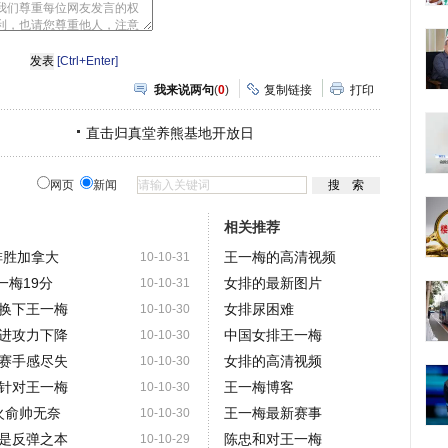
网
人
豆
网
瓣
爱
分
[Ctrl+Enter]
享
我来说两句
(
0
)
复制链接
打印
直击归真堂养熊基地开放日
网页
新闻
相关推荐
排胜加拿大
王一梅的高清视频
10-10-31
一梅19分
女排的最新图片
10-10-31
换下王一梅
女排尿困难
10-10-30
进攻力下降
中国女排王一梅
10-10-30
赛手感尽失
女排的高清视频
10-10-30
针对王一梅
王一梅博客
10-10-30
火俞帅无奈
王一梅最新赛事
10-10-30
是反弹之本
陈忠和对王一梅
10-10-29