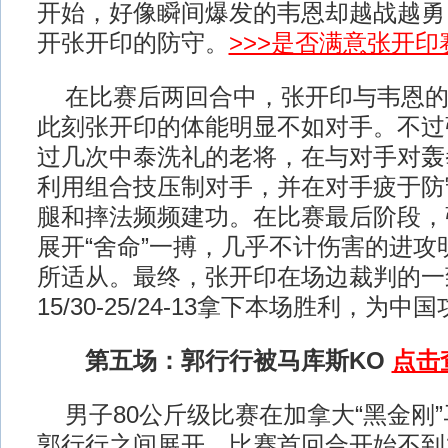
开始，好像瞬间爆发的韦恩却越战越勇
开张开印的防守。
>>>是否满意张开
在比赛后两回合中，张开印与韦恩的
此刻张开印的体能明显不如对手。不过
过几次中泰洗礼的老将，在与对手对轰
利用组合技压制对手，并在对手疲于防
腿和摔法频频建功。在比赛最后阶段，
展开“舍命”一搏，几乎不计伤害的进攻
所适从。最终，张开印在场边裁判的一致
15/30-25/24-13拿下本场胜利，为
第五场：郭行行被马库斯KO
点击
男子80公斤级比赛在加拿大“黑金刚
郭行行之间展开。比赛首回合开始不到