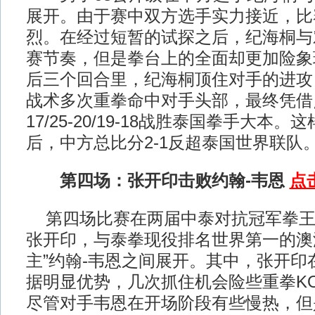
展开。由于赛中双方选手实力接近，比
烈。在经过短暂的试探之后，纪海桐与
赛节奏，但是拳台上的全面却更加险象
后三个回合里，纪海桐顶住对手的进攻
战术多次重拳命中对手头部，最终凭借点
17/25-20/19-18战胜泰国拳手大本
后，中方总比分2-1反超泰国世界联队
第四场：张开印击败约翰-韦恩
点
第四场比赛在两届中泰对抗冠军拳王
张开印，与泰拳现役排名世界第一的澳
主”约翰-韦恩之间展开。其中，张开印
据明显优势，几次抓住机会险些重拳K
尽管对手韦恩在开场阶段有些慢热，但