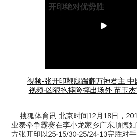
开印绝对优势胜
视频-张开印鞭腿踹翻万神君主 中国
视频-凶狠抱摔险摔出场外 苗玉
搜狐体育讯 北京时间12月18日，20
业泰拳争霸赛在李小龙家乡广东顺德如
方张开印以25-15/30-25/24-13完胜