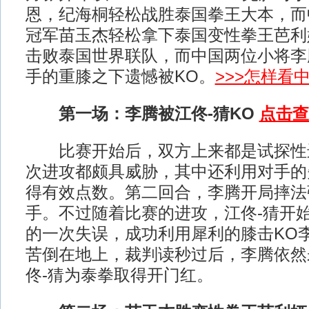
恩，纪海桐轻松战胜泰国拳王大本，而
冠军苗玉杰轻松拿下泰国变性拳王芭利娅
击败泰国世界联队，而中国两位小将李
手的重膝之下遗憾被KO。
>>>怎样看
第一场：李腾被江佟-猜KO
点击查
比赛开始后，双方上来都是试探性
次进攻都颇具威胁，其中还利用对手的
得有效点数。第二回合，李腾开局摔法
手。不过随着比赛的进攻，江佟-猜开
的一次失误，成功利用犀利的膝击KO
苦倒在地上，裁判读秒过后，李腾依然
佟-猜为泰拳取得开门红。