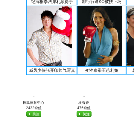
纪海桐拳法犀利频得手
郭行行遭KO被扶下场
威风少侠张开印帅气写真
变性泰拳王芭利娅
搜狐体育中心
段香香
2432粉丝
475粉丝
关注
关注