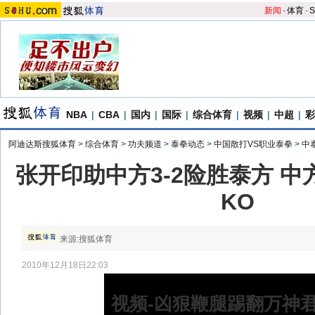
新闻
-
体育
-
S
NBA
|
CBA
|
国内
|
国际
|
综合体育
|
视频
|
中超
|
彩
阿迪达斯搜狐体育
>
综合体育
>
功夫频道
>
泰拳动态
>
中国散打VS职业泰拳
>
中
张开印助中方3-2险胜泰方 
KO
来源:
搜狐体育
2010年12月18日22:03
视频-凶狠鞭腿踢翻万神君