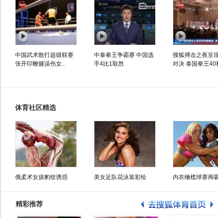
中国武术散打超级联赛
中泰拳王争霸赛 中国选
搜狐搏击之夜呈
张开印鞭腿误伤女..
手4比1取胜
对决 泰国拳王40秒
体育社区精选
俄柔术女孩豹纹诱惑
美女足队花泳装彩绘
内衣橄榄球赛再
精彩推荐