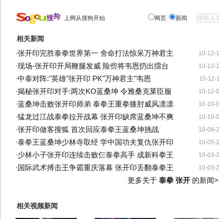
上网从搜狗开始
网页
新闻
相关新闻
·
张开印完胜泰拳世界第一 舍命打法惊呆万神君主
10-12-
·
现场-张开印开局鞭腿发威 险些将韦恩扔出擂台
10-12-
·
中泰对阵:"英雄"张开印 PK"万神君主"韦恩
10-12-
·
揭秘张开印对手:两次KO蓝桑坤 令雅桑克莱臣服
10-12-
·
蓝桑坤击败张开印师弟 泰拳王重拳膝肘威风凛凛
10-10-
·
猛龙过江战泰拳拉开战幕 张开印缺席蓝桑坤不爽
10-10-
·
张开印做客搜狐 首次回应泰拳王蓝桑坤挑战
10-09-
·
泰拳王蓝桑坤少林寺取经 学中国功夫复仇张开印
10-05-
·
少林小子张开印连续击败仨泰拳高手 成新科拳王
10-03-
·
国际武术搏击王争霸重庆落幕 张开印丢翻泰拳王
10-03-
更多关于
泰拳 张开
的新闻>
相关视频新闻