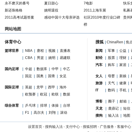
永不磨灭的番号
夏日甜心
7电影
快乐
新还珠格格
姚明退役
2011上海车展
私募
2011高考试题答案
感动中国十大母亲评选
社区2010年度行业口碑
贵州
榜
网站地图
体育中心
搜狐
|
ChinaRen
|
焦
篮球世界
|
NBA
|
赛程
|
视频
|
直播表
新闻
|
军事
|
公益
|
|
CBA
|
男篮
|
姚明
|
易建联
财经
|
股票
|
理财
|
汽车
|
购车
|
家居
|
国内足球
|
中超
|
数据库
|
中甲
|
中乙
|
国足
|
国奥
|
国青
|
女足
女人
|
母婴
|
新娘
|
旅游
|
天气
|
健康
|
国际足球
|
英超
|
意甲
|
西甲
|
海外
IT
|
数码
|
手机
|
|
欧预赛
|
欧冠
|
欧联
|
数据
博客
|
圈子
|
邮箱
|
综合体育
|
乒乓球
|
排球
|
体操
|
台球
天龙
|
鹿鼎记
|
短信
|
F1
|
高尔夫
|
刘翔
|
滚动
搜狗
|
输入法
|
地图
设置首页
-
搜狗输入法
-
支付中心
-
搜狐招聘
-
广告服务
-
客服中心