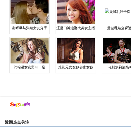
谢晖曝与洋妞女友分手
辽足门神迎娶大美女主播
曼城乳娃全裸遮
约翰逊女友野味十足
准状元女友似邻家女孩
马刺萝莉清纯
近期热点关注