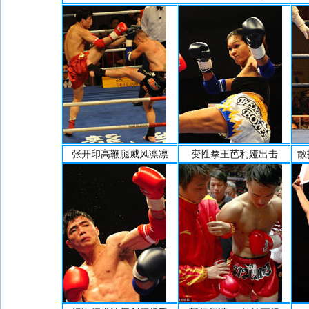
张开印高鞭腿威风凛凛
变性拳王芭利娅出击
散