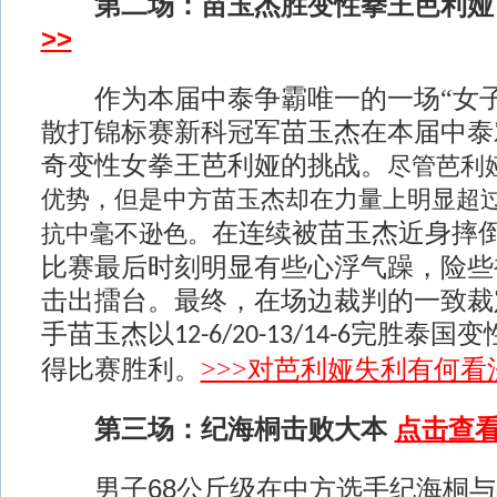
第二场：苗玉杰胜变性拳王芭利娅
>>
作为本届中泰争霸唯一的一场“女
散打锦标赛新科冠军苗玉杰在本届中泰
奇变性女拳王芭利娅的挑战。
尽管芭利
优势，但是中方苗玉杰却在力量上明显超
在连续被苗玉杰近身摔
抗中毫不逊色。
比赛最后时刻明显有些心浮气躁，险些
击出擂台。最终，在场边裁判的一致裁
手苗玉杰以
完胜泰国变
12-6/20-13/14-6
得比赛胜利。
>>>对芭利娅失利有何看
第三场：纪海桐击败大本
点击查看
男子68公斤级在中方选手纪海桐与