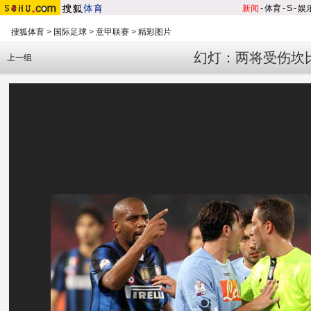
新闻
-
体育
-
S
-
娱
搜狐体育
>
国际足球
>
意甲联赛
>
精彩图片
幻灯：两将受伤坎比
上一组