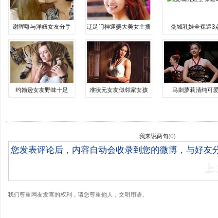
谢晖曝与洋妞女友分手
辽足门神迎娶大美女主播
曼城乳娃全裸遮3
约翰逊女友野味十足
准状元女友似邻家女孩
马刺萝莉清纯可
我来说两句
(
0
)
我们尊重网友发言的权利，请您尊重他人，文明用语。