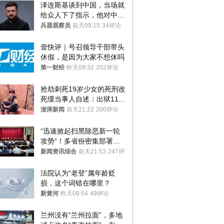
泽连斯基谈到中国，当场就
给众人下了指示，他对中国
和中乌关系，显然又有了新
兵器观察员
前天09:15
34评论
的想法
壹快评｜号召领导干部带头
休假，是因为大家不想休吗
第一财经
昨天09:32
202评论
抢劫刺死19岁少女的死刑改
死缓当事人自述：出狱11年
间始终刻意躲避被害人家属
澎湃新闻
前天21:22
200评论
“迅速掀起扫黑除恶新一轮
攻势”！多省份密集部署，
公布举报方式
新闻资讯综合
前天21:53
247评论
法院认为“老登”属年龄贬
损，这个词错在哪里？
新黄河
昨天09:54
49评论
兰州没有“兰州拉面”，多地