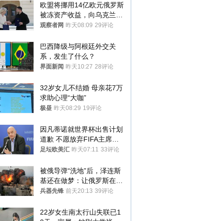
欧盟将挪用14亿欧元俄罗斯
被冻资产收益，向乌克兰提
供援助
观察者网
昨天08:09
29评论
巴西降级与阿根廷外交关
系，发生了什么？
界面新闻
昨天10:27
28评论
32岁女儿不结婚 母亲花7万
求助心理“大咖”
极昼
昨天08:29
19评论
因凡蒂诺就世界杯出售计划
道歉 不愿放弃FIFA主席职
位
足坛欧美汇
昨天07:11
33评论
被俄导弹“洗地”后，泽连斯
基还在做梦：让俄罗斯在冬
季前求和？
兵器先锋
前天20:13
39评论
22岁女生南太行山失联已1