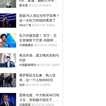
0天，家属：她刚大学毕业
想到山里旅行
新京报
前天23:18
63评论
新版76人强过当年宇宙勇？
这一次杜兰特错的离谱了
NBA广角
昨天07:04
37评论
实力外援加盟！ 官方：北
京首钢签下巴里·布朗和桑
普森
中国篮镜头
前天18:15
39评论
再次炸场，梁文锋的克制与
代价
中国新闻周刊
昨天07:06
20评论
俄罗斯征兵乱象：熟人设
局，拉一个人给8000元
知世
前天19:29
153评论
恩将仇报，中方刚买48万吨
大豆，美制裁中国瓜子，布
林肯措辞变了
兵器展望
前天16:58
20评论