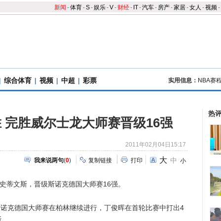
新闻
-
体育
-
S
-
娱乐
-
V
-
财经
-
IT
-
汽车
-
房产
-
家居
-
女人
-
视频
-
|
综合体育
|
视频
|
中超
|
彩票
实用信息：
NBA赛
热
 完胜威尔士龙大师赛晋级16强
2011年02月04日15:17
大
中
我来说两句
(
0
)
复制链接
打印
小
蒂文斯，晋级斯诺克德国大师赛16强。
斯诺克德国大师赛在柏林继续进行，丁俊晖在首轮比赛中打出4
斯。