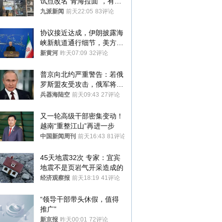
试点改名“青海拉面”，有商
家改名已两年
九派新闻
前天22:05
83评论
协议接近达成，伊朗披露海
峡新航道通行细节，美方再
提“倒计时”
新黄河
昨天07:09
32评论
普京向北约严重警告：若俄
罗斯盟友受攻击，俄军将动
用核武器保护
兵器海陆空
前天09:43
27评论
又一轮高级干部密集变动！
越南“重整江山”再进一步
中国新闻周刊
前天16:43
81评论
45天地震32次 专家：宜宾
地震不是页岩气开采造成的
经济观察报
前天18:19
41评论
“领导干部带头休假，值得
推广”
新京报
昨天00:01
72评论