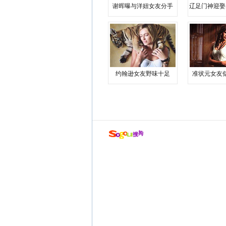
谢晖曝与洋妞女友分手
辽足门神迎娶
约翰逊女友野味十足
准状元女友