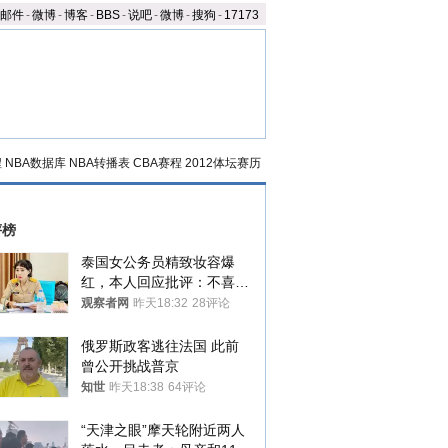
邮件
-
微博
-
博客
-
BBS
-
说吧
-
微博
-
搜狗
-
17173
程
NBA数据库
NBA转播表
CBA赛程
2012体坛赛历
评榜
泰国女公务员精致妆容爆
红，本人回应批评：不喜欢
就别看
观察者网
昨天18:32
28评论
俄罗斯政客逃往法国 此前
曾公开挑战普京
知世
昨天18:38
64评论
“天津之眼”摩天轮附近两人