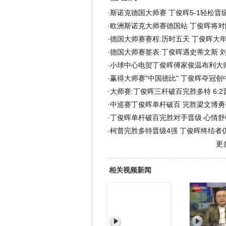
·
斯诺克德国大师赛 丁俊晖5-1轻松晋级
·
欧洲斯诺克大师赛德国站 丁俊晖将对
·
德国大师赛赛程:历时五天 丁俊晖大
·
德国大师赛签表:丁俊晖遇史蒂文斯 
·
小球中心电贺丁俊晖傅家俊温布利大
·
赢得大师赛"中国德比" 丁俊晖夺冠创
·
大师赛:丁俊晖三杆破百完胜多特 6:
·
中巡赛丁俊晖单杆破百 完胜梁文博勇
·
丁俊晖单杆破百完胜对手晋级 心情舒
·
柯普完胜多特晋级4强 丁俊晖终结者
更
相关视频新闻