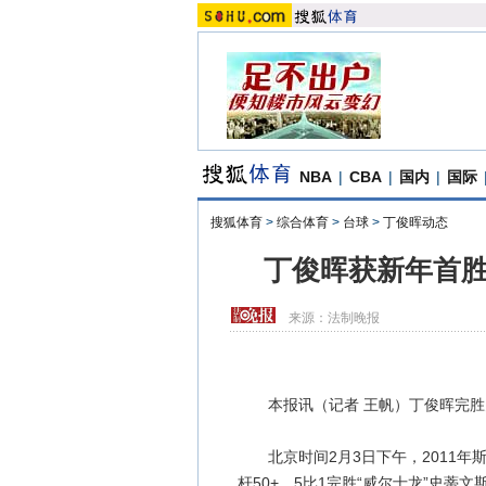
NBA
|
CBA
|
国内
|
国际
搜狐体育
>
综合体育
>
台球
>
丁俊晖动态
丁俊晖获新年首胜
来源：
法制晚报
本报讯（记者 王帆）丁俊晖完胜史
北京时间2月3日下午，2011年
杆50+，5比1完胜“威尔士龙”史蒂文