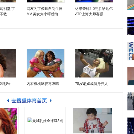
购别墅 丁
网友为丁俊晖自制生日
达维登科2-0完胜纳达尔
敢..
MV 美女为小晖感动..
ATP上海大师赛强..
装彩绘
内衣橄榄球赛再吸睛
75岁老妪成健身狂人