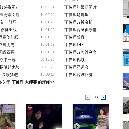
16强(图)
丁俊晖的最新图片
11-02-04
阵史蒂文斯
丁俊晖是哪里
11-02-02
年初一登场
丁俊晖vs希金斯
11-01-23
刘崧将出战
丁俊晖台球俱乐部
11-01-19
师赛创佳绩
丁俊晖博客
11-01-18
中国历史
丁俊晖147
11-01-18
2晋级四强
丁俊晖vs奥沙利文
11-01-14
夺第三冠
丁俊晖视频
10-12-31
畅做起鬼脸
丁俊晖亚运会
10-09-25
仍高歌猛进
丁俊晖台球比赛
10-09-11
多关于
丁俊晖 大师赛
的新闻>>
1/3