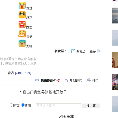
难过
感动
愤怒
搞笑
无聊
转发至：
白社会
更多
开
心
人
网
人
豆
网
瓣
爱
分
[Ctrl+Enter]
享
我来说两句
(
0
)
复制链接
打印
直击归真堂养熊基地开放日
网页
新闻
相关推荐