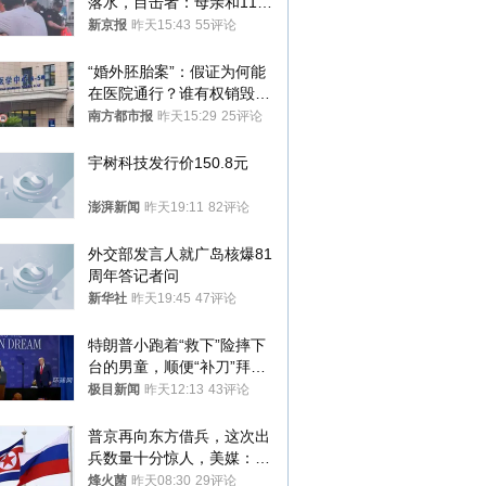
落水，目击者：母亲和11岁
儿子先后被打捞上岸
新京报
昨天15:43
55评论
“婚外胚胎案”：假证为何能
在医院通行？谁有权销毁胚
胎？
南方都市报
昨天15:29
25评论
宇树科技发行价150.8元
澎湃新闻
昨天19:11
82评论
外交部发言人就广岛核爆81
周年答记者问
新华社
昨天19:45
47评论
特朗普小跑着“救下”险摔下
台的男童，顺便“补刀”拜
登：“我可不想他像拜登一
极目新闻
昨天12:13
43评论
样摔下来”
普京再向东方借兵，这次出
兵数量十分惊人，美媒：俄
朝要动真格？
烽火菌
昨天08:30
29评论