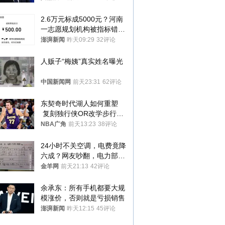
2.6万元标成5000元？河南
一志愿规划机构被指标错学
费致考生复读
澎湃新闻
昨天09:29
32评论
人贩子“梅姨”真实姓名曝光
中国新闻网
前天23:31
62评论
东契奇时代湖人如何重塑
 复刻独行侠OR改学步行
者？
NBA广角
前天13:23
38评论
24小时不关空调，电费竟降
六成？网友吵翻，电力部门
回应→
金羊网
前天21:13
42评论
余承东：所有手机都要大规
模涨价，否则就是亏损销售
澎湃新闻
昨天12:15
45评论