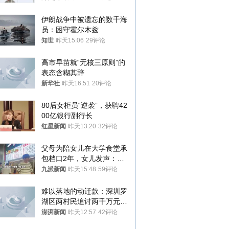
伊朗战争中被遗忘的数千海
员：困守霍尔木兹
知世
昨天15:06
29评论
高市早苗就“无核三原则”的
表态含糊其辞
新华社
昨天16:51
20评论
80后女柜员“逆袭”，获聘42
00亿银行副行长
红星新闻
昨天13:20
32评论
父母为陪女儿在大学食堂承
包档口2年，女儿发声：初
衷是为了陪伴，毕业后将不
九派新闻
昨天15:48
59评论
再营业
难以落地的动迁款：深圳罗
湖区两村民追讨两千万元动
迁款八年未果
澎湃新闻
昨天12:57
42评论