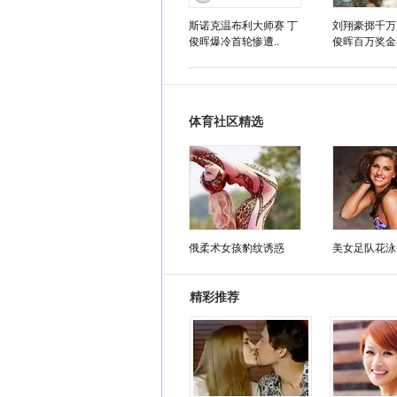
斯诺克温布利大师赛 丁
刘翔豪掷千万
俊晖爆冷首轮惨遭..
俊晖百万奖金不
体育社区精选
俄柔术女孩豹纹诱惑
美女足队花泳
精彩推荐