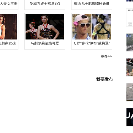
大美女主播
曼城乳娃全裸遮3点
梅西儿子肥嘟嘟粉嫩嫩
似邻家女孩
马刺萝莉清纯可爱
C罗"簪花"伊布"戴胸罩"
更多>>
我要发布