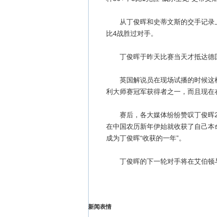
从丁俊晖和史蒂文斯的交手记录上看
比4战胜过对手。
丁俊晖于昨天比赛当天才抵达德国
英国解说员在现场试播的时候这样
利大师赛冠军获得者之一，而且现在
赛后，各大媒体纷纷赞叹丁俊晖20
在中国农历新年伊始就收获了自己本命
成为丁俊晖“收获的一年”。
丁俊晖的下一轮对手将在艾伯顿与
新闻表情