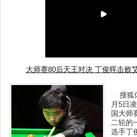
大师赛80后天王对决 丁俊晖击败
搜狐体
月5日凌
国大师
二轮的
选手丁