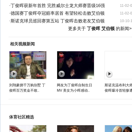
·
丁俊晖获新年首胜 完胜威尔士龙大师赛晋级16强
11-02-
·
德国赛丁俊晖夺冠赔率居首 有望轻松击败艾伯顿
11-02-
·
斯诺克球员巡回赛第五站 丁俊晖击败老友艾伯顿
10-10-
更多关于
丁俊晖 艾伯顿
的新闻>
相关视频新闻
刘翔豪掷千万购别墅 丁
网友为丁俊晖自制生日
斯诺克温布利大师
俊晖百万奖金不敢..
MV 美女为小晖感动..
俊晖爆冷首轮惨遭.
体育社区精选