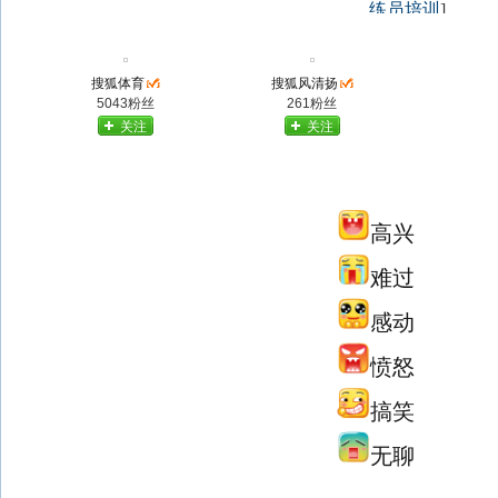
搜狐体育
搜狐风清扬
5043粉丝
261粉丝
关注
关注
高兴
难过
感动
愤怒
搞笑
无聊