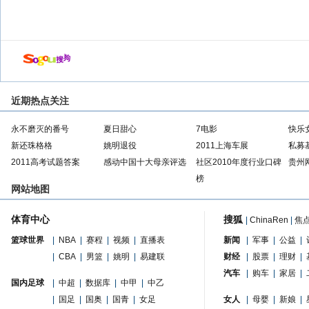
近期热点关注
永不磨灭的番号
夏日甜心
7电影
快乐
新还珠格格
姚明退役
2011上海车展
私募
2011高考试题答案
感动中国十大母亲评选
社区2010年度行业口碑
贵州
榜
网站地图
体育中心
搜狐
|
ChinaRen
|
焦
篮球世界
|
NBA
|
赛程
|
视频
|
直播表
新闻
|
军事
|
公益
|
|
CBA
|
男篮
|
姚明
|
易建联
财经
|
股票
|
理财
|
汽车
|
购车
|
家居
|
国内足球
|
中超
|
数据库
|
中甲
|
中乙
|
国足
|
国奥
|
国青
|
女足
女人
|
母婴
|
新娘
|