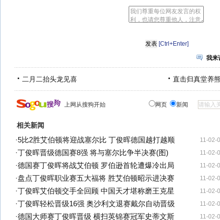
[Ctrl+Enter]
我来
二月二抬头龙见喜
直击归真堂养
上网从搜狗开始
网页
新闻
相关新闻
·
5比2胜艾伯顿将迎战塞尔比 丁俊晖德国越打越顺
11-02-
·
丁俊晖晋级德国赛8强 将与塞尔比争半决赛(图)
11-02-
·
德国赛丁俊晖将战艾伯顿 罗伯逊首轮遭爆冷出局
11-02-
·
盘点丁俊晖职业赛五大福将 胜艾伯顿昭示进决赛
11-02-
·
丁俊晖艾伯顿交手全回顾 中国天才堪称磨王克星
11-02-
·
丁俊晖轻松晋级16强 奥沙利文退赛戴尔自动晋级
11-02-
·
德国大师赛丁俊晖晋级 横扫英锦赛冠军史蒂文斯
11-02-