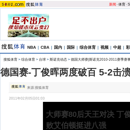
新闻
-
体育
-
S
NBA
|
CBA
|
国内
|
国际
|
综合体育
|
视频
|
中超
|
彩
搜狐体育
>
综合体育
>
台球
>
斯诺克动态
>
德国大师赛|斯诺克2010-2011赛季赛
德国赛-丁俊晖两度破百 5-2
来源:
搜狐体育
2011年02月05日01:03
大师赛80后天王对决 丁
败艾伯顿挺进八强