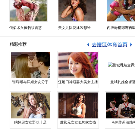
俄柔术女孩豹纹诱惑
美女足队花泳装彩绘
内衣橄榄球赛再
精彩推荐
谢晖曝与洋妞女友分手
辽足门神迎娶大美女主播
曼城乳娃全裸遮
约翰逊女友野味十足
准状元女友似邻家女孩
马刺萝莉清纯