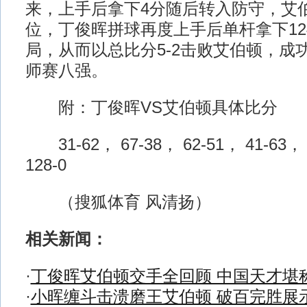
来，上手后拿下4分随后转入防守，艾
位，丁俊晖拼球再度上手后单杆拿下12
局，从而以总比分5-2击败艾伯顿，成
师赛八强。
附：丁俊晖VS艾伯顿具体比分
31-62， 67-38， 62-51， 41-63， 
128-0
（搜狐体育 风清扬）
相关新闻：
·
丁俊晖艾伯顿交手全回顾 中国天才堪
·
小晖缠斗击溃磨王艾伯顿 破百完胜展