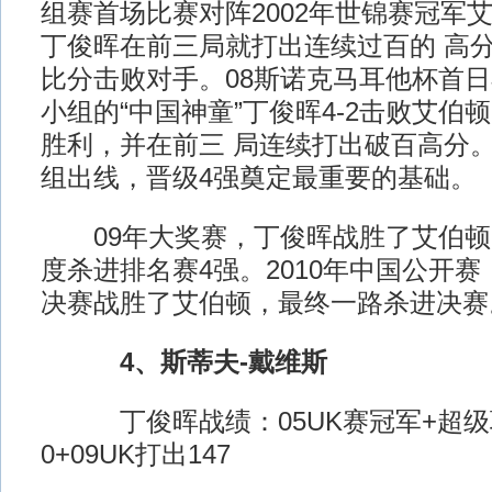
组赛首场比赛对阵2002年世锦赛冠军
丁俊晖在前三局就打出连续过百的 高分
比分击败对手。08斯诺克马耳他杯首
小组的“中国神童”丁俊晖4-2击败艾伯
胜利，并在前三 局连续打出破百高分
组出线，晋级4强奠定最重要的基础。
09年大奖赛，丁俊晖战胜了艾伯顿，
度杀进排名赛4强。2010年中国公开
决赛战胜了艾伯顿，最终一路杀进决赛
4、斯蒂夫-戴维斯
丁俊晖战绩：05UK赛冠军+超级联
0+09UK打出147