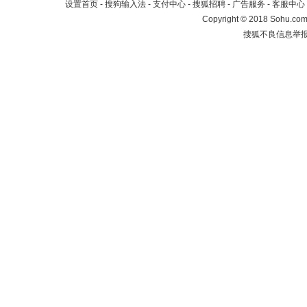
设置首页
-
搜狗输入法
-
支付中心
-
搜狐招聘
-
广告服务
-
客服中心
Copyright
©
2018 Sohu.com 
搜狐不良信息举