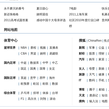
永不磨灭的番号
夏日甜心
7电影
快乐
新还珠格格
姚明退役
2011上海车展
私募
2011高考试题答案
感动中国十大母亲评选
社区2010年度行业口碑
贵州
榜
网站地图
体育中心
搜狐
|
ChinaRen
|
焦
篮球世界
|
NBA
|
赛程
|
视频
|
直播表
新闻
|
军事
|
公益
|
|
CBA
|
男篮
|
姚明
|
易建联
财经
|
股票
|
理财
|
汽车
|
购车
|
家居
|
国内足球
|
中超
|
数据库
|
中甲
|
中乙
|
国足
|
国奥
|
国青
|
女足
女人
|
母婴
|
新娘
|
旅游
|
天气
|
健康
|
国际足球
|
英超
|
意甲
|
西甲
|
海外
IT
|
数码
|
手机
|
|
欧预赛
|
欧冠
|
欧联
|
数据
博客
|
圈子
|
邮箱
|
综合体育
|
乒乓球
|
排球
|
体操
|
台球
天龙
|
鹿鼎记
|
短信
|
F1
|
高尔夫
|
刘翔
|
滚动
搜狗
|
输入法
|
地图