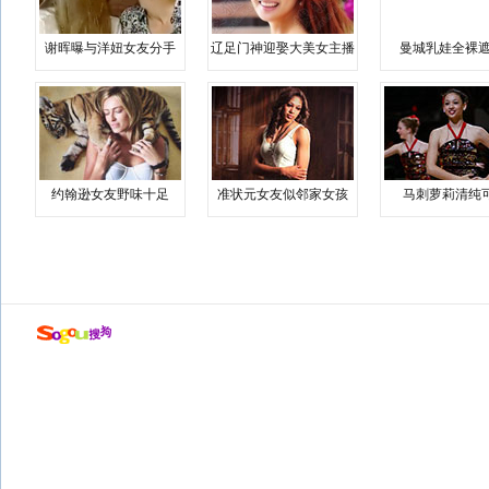
谢晖曝与洋妞女友分手
辽足门神迎娶大美女主播
曼城乳娃全裸遮
约翰逊女友野味十足
准状元女友似邻家女孩
马刺萝莉清纯