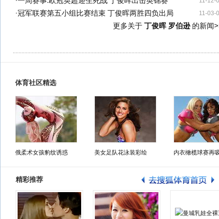
·
一周赛事:欧冠英超迎生死战 丁俊晖出击英锦赛
11-12-
·
冠军联赛第五小组比赛结束 丁俊晖两胜四负出局
11-03-
更多关于
丁俊晖 罗伯逊
的新闻>
体育社区精选
俄柔术女孩豹纹诱惑
美女足队花泳装彩绘
内衣橄榄球赛再
精彩推荐