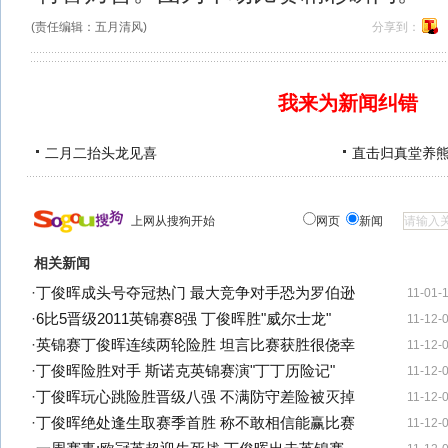
(责任编辑：五月清风)
分享到：
我来为新闻纠错
二月二抬头龙见喜
直击归真堂养
上网从搜狗开始
网页
新闻
相关新闻
·
丁俊晖成头号夺冠热门 最大竞争对手恐为罗伯逊
11-01-
·
6比5晋级2011英锦赛8强 丁俊晖胜"威尔士龙"
11-12-
·
英锦赛丁俊晖连续两轮险胜 坦言比赛获胜很侥幸
11-12-
·
丁俊晖险胜对手 斯诺克英锦赛演"丁丁历险记"
11-12-
·
丁俊晖玩心跳险胜晋级八强 不满防守差险被灭掉
11-12-
·
丁俊晖绝处逢生取赛季首胜 称不敢相信能赢比赛
11-12-