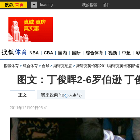
loading...
我的搜狐
邮件
NBA
|
CBA
|
国内
|
国际
|
综合体育
|
视频
|
中超
|
彩
搜狐体育
>
综合体育
>
台球
>
斯诺克动态
>
斯诺克英锦赛|2011斯诺克英锦赛|斯
图文：丁俊晖2-6罗伯逊 
正文
我来说两句
(
人参与)
2011年12月09日05:41