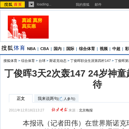
loading...
我的搜狐
邮件
NBA
|
CBA
|
国内
|
国际
|
综合体育
|
视频
|
中超
|
彩
搜狐体育
>
综合体育
>
台球
>
斯诺克动态
>
丁俊晖职业生涯第四杆147
>
丁俊晖第
丁俊晖3天2次轰147 24岁神
待
正文
我来说两句
(
人参与)
2011年12月18日13:27
来源：
北京晚报
本报讯（记者田伟）在世界斯诺克球