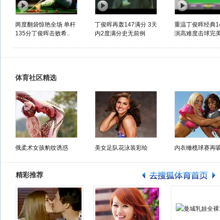
两度翻袋惊艳全场 单杆
丁俊晖再轰147满分 3天
重温丁俊晖经典14
135分丁俊晖击败希..
内2度满分史无前例
演高难度击球完美1
体育社区精选
俄柔术女孩豹纹诱惑
美女足队花泳装彩绘
内衣橄榄球赛再
精彩推荐