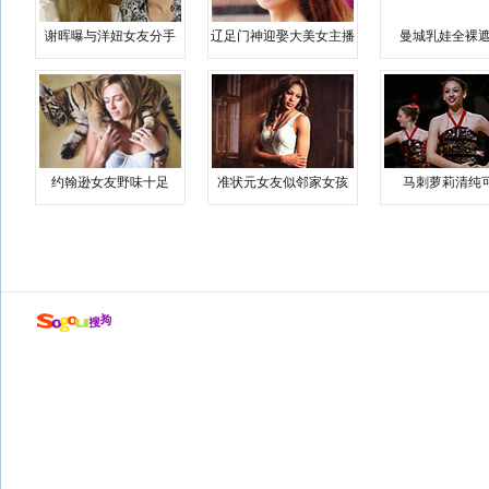
谢晖曝与洋妞女友分手
辽足门神迎娶大美女主播
曼城乳娃全裸遮
约翰逊女友野味十足
准状元女友似邻家女孩
马刺萝莉清纯