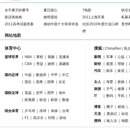
永不磨灭的番号
夏日甜心
7电影
快乐
新还珠格格
姚明退役
2011上海车展
私募
2011高考试题答案
感动中国十大母亲评选
社区2010年度行业口碑
贵州
榜
网站地图
体育中心
搜狐
|
ChinaRen
|
焦
篮球世界
|
NBA
|
赛程
|
视频
|
直播表
新闻
|
军事
|
公益
|
|
CBA
|
男篮
|
姚明
|
易建联
财经
|
股票
|
理财
|
汽车
|
购车
|
家居
|
国内足球
|
中超
|
数据库
|
中甲
|
中乙
|
国足
|
国奥
|
国青
|
女足
女人
|
母婴
|
新娘
|
旅游
|
天气
|
健康
|
国际足球
|
英超
|
意甲
|
西甲
|
海外
IT
|
数码
|
手机
|
|
欧预赛
|
欧冠
|
欧联
|
数据
博客
|
圈子
|
邮箱
|
综合体育
|
乒乓球
|
排球
|
体操
|
台球
天龙
|
鹿鼎记
|
短信
|
F1
|
高尔夫
|
刘翔
|
滚动
搜狗
|
输入法
|
地图