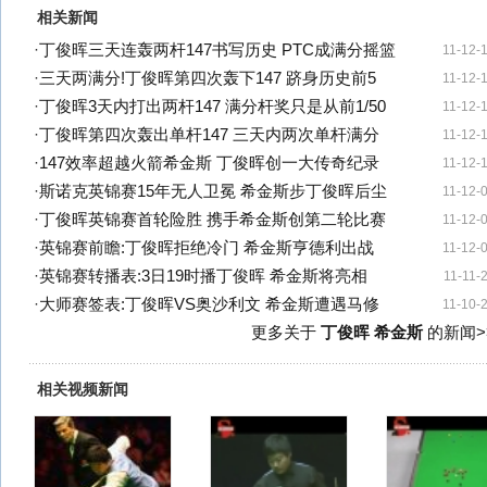
相关新闻
·
丁俊晖三天连轰两杆147书写历史 PTC成满分摇篮
11-12-
·
三天两满分!丁俊晖第四次轰下147 跻身历史前5
11-12-
·
丁俊晖3天内打出两杆147 满分杆奖只是从前1/50
11-12-
·
丁俊晖第四次轰出单杆147 三天内两次单杆满分
11-12-
·
147效率超越火箭希金斯 丁俊晖创一大传奇纪录
11-12-
·
斯诺克英锦赛15年无人卫冕 希金斯步丁俊晖后尘
11-12-
·
丁俊晖英锦赛首轮险胜 携手希金斯创第二轮比赛
11-12-
·
英锦赛前瞻:丁俊晖拒绝冷门 希金斯亨德利出战
11-12-
·
英锦赛转播表:3日19时播丁俊晖 希金斯将亮相
11-11-
·
大师赛签表:丁俊晖VS奥沙利文 希金斯遭遇马修
11-10-
更多关于
丁俊晖 希金斯
的新闻>
相关视频新闻