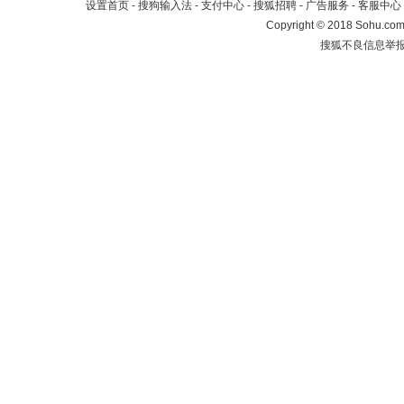
设置首页
-
搜狗输入法
-
支付中心
-
搜狐招聘
-
广告服务
-
客服中心
Copyright
©
2018 Sohu.com 
搜狐不良信息举