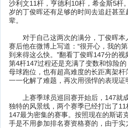
沙利文11杆，亨德利10杆，希金斯5杆
岁的丁俊晖还有足够的时间去追赶甚至
辈。
对于自己这两次的满分，丁俊晖本人
赛后他在微博上写道：“很开心，我的第4
到来得这么快。”翻看丁俊晖147分的
第4杆147过程还是充满了变数和惊险
母球跑位，也有超高难度的长距离架杆
一一化解了难题，再次用强悍的表现证
上赛季球员巡回赛开始后，147就成
独特的风景线，两个赛季已经打出了11
147最为密集的赛事。按照现在的斯诺克
手是不用参加排名赛资格赛的，由于实