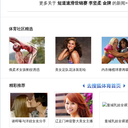
更多关于
短道速滑世锦赛 李坚柔 金牌
的新闻>
体育社区精选
俄柔术女孩豹纹诱惑
美女足队花泳装彩绘
内衣橄榄球赛再
精彩推荐
谢晖曝与洋妞女友分手
辽足门神迎娶大美女主播
曼城乳娃全裸遮