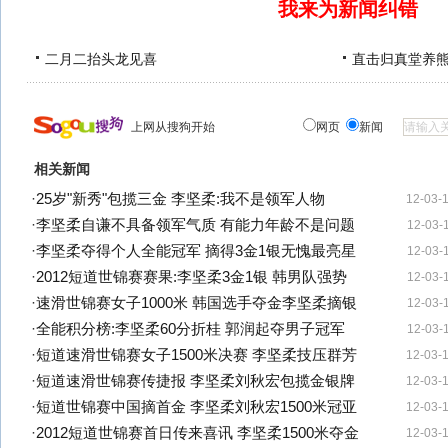
我来为新闻纠错
二月二抬头龙见喜
直击归真堂养
上网从搜狗开始
网页
新闻
相关新闻
·
25岁"新秀"包揽三金 李坚柔:我不是领军人物
12-03-
·
李坚柔自谦不具备领军气质 有能力年龄不是问题
12-03-
·
李坚柔夺得个人全能冠军 摘得3金1银无愧最亮星
12-03-
·
2012短道世锦赛赛果:李坚柔3金1银 韩男队强势
12-03-
·
速滑世锦赛女子1000米 韩国选手夺金李坚柔摘银
12-03-
·
全能积分榜:李坚柔60分折桂 郭润起夺男子冠军
12-03-
·
短道速滑世锦赛女子1500米决赛 李坚柔技压群芳
12-03-
·
短道速滑世锦赛传捷报 李坚柔刘秋宏包揽金银牌
12-03-
·
短道世锦赛中国摘首金 李坚柔刘秋宏1500米冠亚
12-03-
·
2012短道世锦赛首日传来喜讯 李坚柔1500米夺金
12-03-