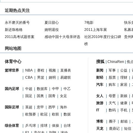
近期热点关注
永不磨灭的番号
夏日甜心
7电影
快乐
新还珠格格
姚明退役
2011上海车展
私募
2011高考试题答案
感动中国十大母亲评选
社区2010年度行业口碑
贵州
榜
网站地图
体育中心
搜狐
|
ChinaRen
|
焦
篮球世界
|
NBA
|
赛程
|
视频
|
直播表
新闻
|
军事
|
公益
|
|
CBA
|
男篮
|
姚明
|
易建联
财经
|
股票
|
理财
|
汽车
|
购车
|
家居
|
国内足球
|
中超
|
数据库
|
中甲
|
中乙
|
国足
|
国奥
|
国青
|
女足
女人
|
母婴
|
新娘
|
旅游
|
天气
|
健康
|
国际足球
|
英超
|
意甲
|
西甲
|
海外
IT
|
数码
|
手机
|
|
欧预赛
|
欧冠
|
欧联
|
数据
博客
|
圈子
|
邮箱
|
综合体育
|
乒乓球
|
排球
|
体操
|
台球
天龙
|
鹿鼎记
|
短信
|
F1
|
高尔夫
|
刘翔
|
滚动