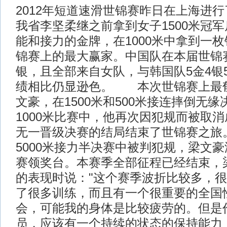
2012年短道速滑世锦赛昨日在上海进
我省李坚柔继之前拿到女子1500米冠
能和接力的金牌，在1000米中拿到一
锦赛上的最大赢家。中国队在本届世锦赛
银，且全部来自女队，与韩国队5金4银5
绩相比仍显逊色。 本次世锦赛上最
文豪，在1500米和500米接连摔倒无
1000米比赛中，他再次因犯规而被取
无一晋级决赛的结局结束了世锦赛之旅
5000米接力半决赛中被判犯规，梁文
赛领奖台。本赛季全部征程已经结束，
的表现时说："这个赛季波折比较多，
了很多训练，而且有一个很重要的全国
会，可能我的身体是比较疲劳的。但是
员，应该有一个持续的状态的保持能力