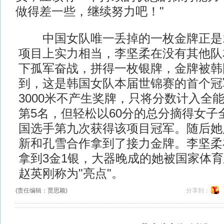
做得差一些，继续努力吧！"
中国女队唯一丢掉的一枚金牌正是10
项目上实力相当，李坚柔在没有其他队
下孤军奋战，拼得一枚银牌，金牌被韩
到，这是韩国女队本届世锦赛的首个冠
3000米不产生奖牌，只将分数计入全
第5名，但轻松以60分的总分摘得女子
国选手第九次获得该项目冠军。随后她
新和孔雪合作拿到了接力金牌。李坚柔
拿到3金1银，大器晚成的她被国家体
赵英刚称为"亮点"。
(责任编辑：贾思颖)
分享到：