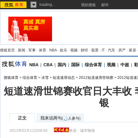
loading...
我的搜狐
邮件
搜狐首页
-
新闻
-
军事
-
体育
-
NBA
-
娱乐
-
视频
-
财经
-
股票
-
IT
-
汽车
-
房产
-
家居
NBA
|
CBA
|
国内
|
国际
|
综合体育
|
视频
|
中超
|
搜狐体育
>
综合体育
>
冰雪
>
短道速滑动态
>
2012短道速滑世锦赛
>
2012短道
短道速滑世锦赛收官日大丰收 
银
正文
我来说两句
(
人参与)
2012年03月12日08:08
来源：
城市晚报