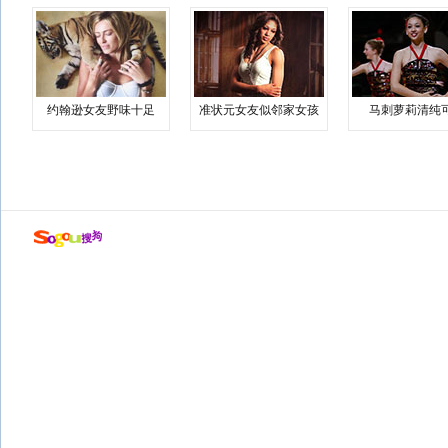
约翰逊女友野味十足
准状元女友似邻家女孩
马刺萝莉清纯