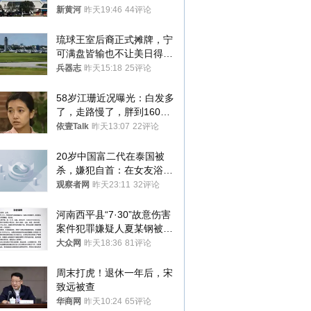
罚1.5万元，国铁昆明局被
新黄河
昨天19:46
44评论
罚300万元
琉球王室后裔正式摊牌，宁
可满盘皆输也不让美日得
逞，中国成关键
兵器志
昨天15:18
25评论
58岁江珊近况曝光：白发多
了，走路慢了，胖到160
斤，没单位也没退休金
依壹Talk
昨天13:07
22评论
20岁中国富二代在泰国被
杀，嫌犯自首：在女友浴室
看到他
观察者网
昨天23:11
32评论
河南西平县“7·30”故意伤害
案件犯罪嫌疑人夏某钢被抓
获
大众网
昨天18:36
81评论
周末打虎！退休一年后，宋
致远被查
华商网
昨天10:24
65评论