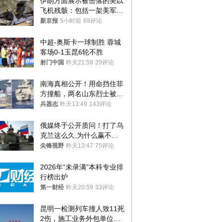
伊朗方面展示被击落的美以
飞机残骸：包括一架美军F-
15战斗机残骸以及多架无人
新京报
5小时前
69评论
机等
中超-奥斯卡一球制胜 蓉城
客场0-1玉昆6轮不胜
射门中国
昨天21:59
29评论
南海真相公开！用命挡住菲
方撞船，两名山东烈士被授
武警最高荣誉
兵器志
昨天13:49
143评论
俄媒终于公开质问！打了乌
克兰这么久,为什么赢不了?
答案令人沉默
尖锋视野
昨天13:47
75评论
2026年“未录满”本科专业排
行榜出炉
第一财经
昨天20:59
33评论
昆明一检测列车撞人致11死
2伤，施工业务外包单位被