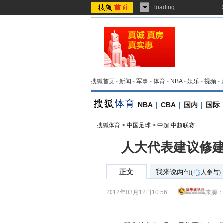
loading...
搜狐首页
-
新闻
-
军事
-
体育
-
NBA
-
娱乐
-
视频
-
NBA
|
CBA
|
国内
|
国际
搜狐体育
>
中国足球
>
中超|中超联赛
人大代表建议修建
正文
我来说两句
(
人参与)
2012年03月12日10:56
来源