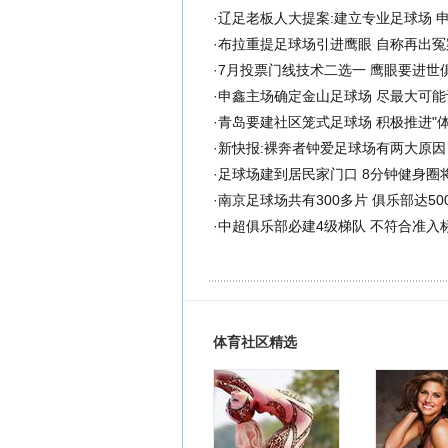
·
辽足老板人大提案:建立专业足球场 
·
布拉重提足球场引进鹰眼 自称再出冤
·
7月投票门线技术二选一 鹰眼要进世
·
申鑫主场确定金山足球场 尽最大可能
·
青岛要建社区笼式足球场 积极推进"体
·
新快报:裸奔者钟爱足球场有两大原因
·
足球场建到居民家门口 8分钟健身圈
·
南京足球场共有300多片 俱乐部达5
·
中超俱乐部必建4级梯队 不符合准入
体育社区精选