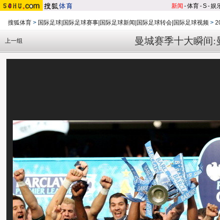
新闻
-
体育
-
S
-
娱
搜狐体育
>
国际足球|国际足球赛事|国际足球新闻|国际足球转会|国际足球视频
>
2
曼城赛季十大瞬间:
上一组