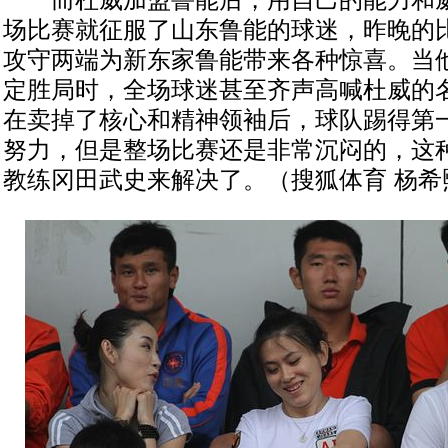
而杜威加盟鲁能后，用自己的能力和威
场比赛就征服了山东鲁能的球迷，昨晚的
攻守两端为新东家鲁能带来各种惊喜。当
定胜局时，全场球迷甚至齐声高喊杜威的
在卖掉了核心和精神领袖后，球队踢得第
努力，但是整场比赛还是非常沉闷的，这
教练冈田武史来解决了。（搜狐体育 杨希