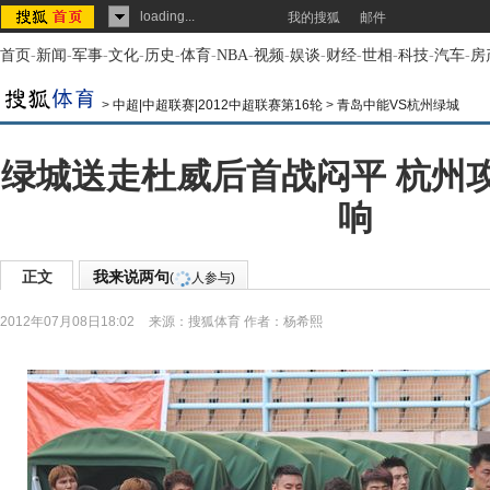
loading...
我的搜狐
邮件
首页
-
新闻
-
军事
-
文化
-
历史
-
体育
-
NBA
-
视频
-
娱谈
-
财经
-
世相
-
科技
-
汽车
-
房
>
中超|中超联赛|2012中超联赛第16轮
>
青岛中能VS杭州绿城
绿城送走杜威后首战闷平 杭州
响
正文
我来说两句
(
人参与)
2012年07月08日18:02
来源：
搜狐体育
作者：杨希熙