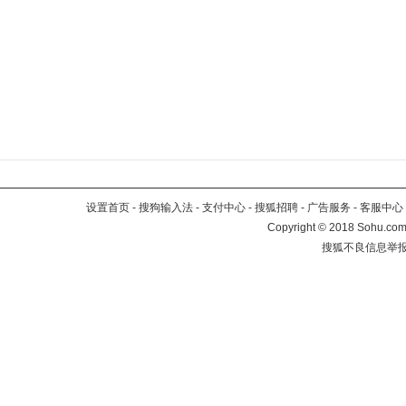
设置首页
-
搜狗输入法
-
支付中心
-
搜狐招聘
-
广告服务
-
客服中心
Copyright
©
2018 Sohu.com 
搜狐不良信息举