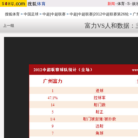
新闻
-
体育
-
S
-
娱
搜狐体育
>
中国足球
>
中超|中超联赛
>
中超|中超联赛|2012中超联赛第26轮
>
广
富力VS人和数据：
上一组