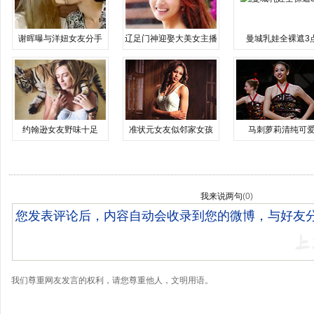
谢晖曝与洋妞女友分手
辽足门神迎娶大美女主播
曼城乳娃全裸遮3
约翰逊女友野味十足
准状元女友似邻家女孩
马刺萝莉清纯可
我来说两句
(
0
)
我们尊重网友发言的权利，请您尊重他人，文明用语。