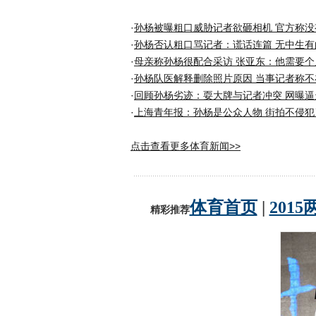
·
孙杨被曝粗口威胁记者欲砸相机 官方称没
·
孙杨否认粗口骂记者：谎话连篇 无中生有
·
母亲称孙杨很配合采访 张亚东：他需要个
·
孙杨队医解释删除照片原因 当事记者称不
·
回顾孙杨劣迹：耍大牌与记者冲突 网曝逼
·
上海青年报：孙杨是公众人物 街拍不侵犯
点击查看更多体育新闻>>