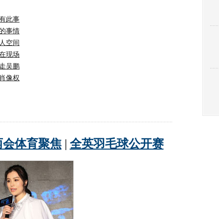
有此事
的事情
人空间
在现场
走吴鹏
肖像权