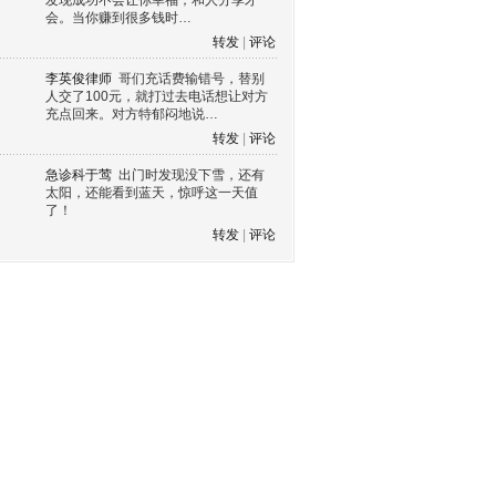
发现成功不会让你幸福，和人分享才
会。当你赚到很多钱时…
转发
|
评论
李英俊律师
哥们充话费输错号，替别
人交了100元，就打过去电话想让对方
充点回来。对方特郁闷地说…
转发
|
评论
急诊科于莺
出门时发现没下雪，还有
太阳，还能看到蓝天，惊呼这一天值
了！
转发
|
评论