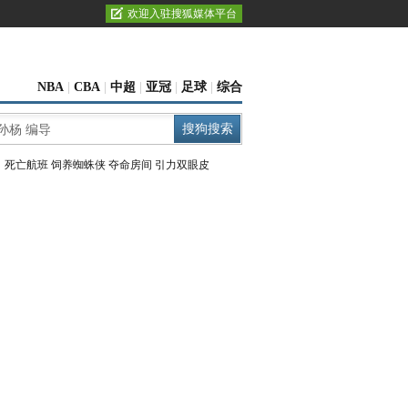
欢迎入驻搜狐媒体平台
NBA
|
CBA
|
中超
|
亚冠
|
足球
|
综合
：
死亡航班
饲养蜘蛛侠
夺命房间
引力双眼皮