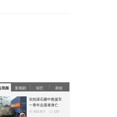
点视频
影视剧
综艺
原创
实拍滚石砸中救援车
一青年志愿者身亡
832,627
153