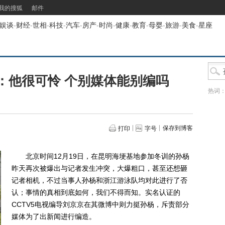
我的搜狐
邮件
娱谈
-
财经
-
世相
-
科技
-
汽车
-
房产
-
时尚
-
健康
-
教育
-
母婴
-
旅游
-
美食
-
星座
：他很可怜 个别媒体能别编吗
热词
保存到博客
打印
字号
北京时间12月19日，在昆明海埂基地参加冬训的孙杨
昨天再次被爆出与记者发生冲突，大爆粗口，甚至还想砸
记者相机，不过当事人孙杨和浙江游泳队均对此进行了否
认；事情的真相到底如何，我们不得而知。实名认证的
CCTV5电视编导刘京京在其微博中则力挺孙杨，斥责部分
媒体为了出新闻进行编造。