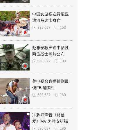
中国女游客在肯尼亚
遭河马袭击身亡
832,627
153
赴雅安救灾途中牺牲
两位战士照片公布
580,627
180
美电视台直播拍到最
傻FBI翻围栏
580,627
180
冲刺好声音《相信
爱》MV 为雅安祈福
580,627
180