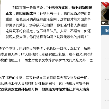
刘京京第一条微博说，“
个别地方媒体，拍不到新闻很
正常，但咱别编成吗！
孙杨只有一个，我们应该爱护他尊
重他，给他充分的训练和生活空间，这样他才能为国家争
得更多的荣誉。游泳队不让拍照，你们还对着人家猛拍，
微
这样既不符合规定，也不尊重队员。人家一不理你，你还
就说人耍大牌，你们这样有劲吗？别跟无赖似的好吗！”
了个电话，问到昨天的事情，他长叹一口气，沉默了，后来
满委屈和无奈：昨天拍他的记者确实很没礼貌，在不被允许的情
都快贴他脸上了，而之后发表文章爆孙杨脾气大的又是另外一位
了那样的文章。其实孙杨在高原期间每天都受到类似干扰，
能从基地工作人员那打听到孙杨房间号，这让他很没有安全感，
这些我突然觉得孙杨很可怜，他到底怎样做才能让所有人满意