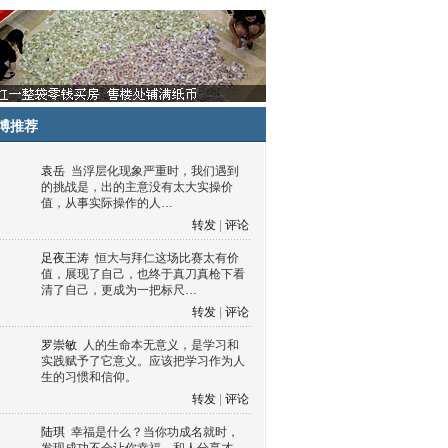
博推荐
袁岳
当浮层化现象严重时，我们遇到
的挑战是，出的主意没有太大实操价
值，从事实际操作的人…
转发
|
评论
足夜王涛
恒大与拜仁这场比赛太有价
值，展现了自己，也终于真刀真枪下看
清了自己，更成为一把标尺…
转发
|
评论
罗崇敏
人的生命本无意义，是学习和
实践赋予了它意义。应该把学习作为人
生的习惯和信仰。
转发
|
评论
陆琪
幸福是什么？当你功成名就时，