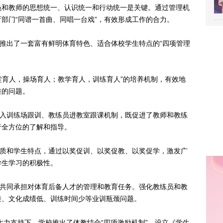
和教师的思想统一、认识统一和行动统一是关键。通过管理机
部门“同谱一首曲、同唱一台戏”，有效形成工作的合力。
推出了一套富有鲜明体育特色、适合体校学生特点的“四项管理
育人，操场育人；教学育人，训练育人”的培养机制，有效地
差的问题。
入训练场跟训、教练员进教室跟课机制，既促进了教师和教练
行全方位的了解和指导。
质和学生特点，通过以奖促训、以奖促教、以奖促学，激发广
学生学习的积极性。
共同承担对体育后备人才的管理和教育任务。强化教练员和教
差、文化成绩低、训练时间少等业训瓶颈问题。
力支持下，学校推出了体教结合“四项激励机制”。设立《学生