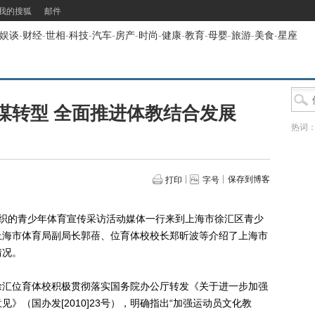
我的搜狐
邮件
娱谈
-
财经
-
世相
-
科技
-
汽车
-
房产
-
时尚
-
健康
-
教育
-
母婴
-
旅游
-
美食
-
星座
谋转型 全面推进体教结合发展
热词
保存到博客
打印
字号
组织的青少年体育宣传采访活动媒体一行来到上海市徐汇区青少
上海市体育局副局长郭蓓、位育体校校长郑昕波等介绍了上海市
情况。
汇位育体校积极贯彻落实国务院办公厅转发《关于进一步加强
》（国办发[2010]23号），明确指出“加强运动员文化教