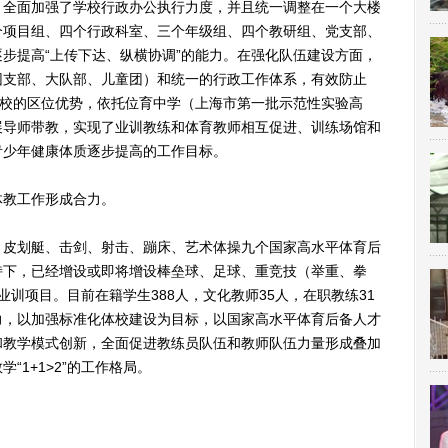
，全面加强了学校行政办公执行力度，并且统一调整在一个大楼
个项目组、四个行政科室、三个年级组、四个教研组、党支部、
步提高“上传下达、纵横协调”的能力。在强化队伍建设方面，
团支部、大队部、儿童团）和统一的行政工作体系，有效防止
学校的区位优势，依托位育中学（上海市第一批示范性实验高
展导师带教，实现了业训教练和体育教师相互促进、训练场馆和
青少年健康体质逐步提高的工作目标。
教工作形成合力。
皮划艇、击剑、射击、蹦床、艺术体操九个国家高水平体育后
持下，已经增设或即将增设棒垒球、足球、重竞技（举重、拳
训项目。目前在籍学生388人，文化教师35人，在职教练31
力，以加强标准化体校建设为目标，以国家高水平体育后备人才
和教学模式创新，全面促进教练员队伍和教师队伍力量形成叠加
“1+1>2”的工作格局。