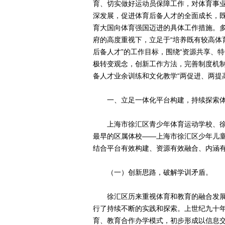
育、切实做好运动员保障工作，对体育事业
深发展，促进体育后备人才的全面成长，
育大国向体育强国迈进的具体工作措施。
府的高度重视下，立足于“培养既有较高体
后备人才”的工作目标，围绕“资源共享、
极转变观念，创新工作方法，完善制度机
备人才业余训练和文化教学“两促进、两提
一、立足一体化平台构建，持续探索体
上海市徐汇区青少年体育运动学校、徐汇位
最早的区属体校——上海市徐汇区少年儿
结合平台有效构建、资源有效融合、内涵
（一）创新思路，破解学训矛盾。
徐汇区历来重视体育和教育的融合发展
行了持续不断的实践和探索。上世纪九十
育、教育合作办学模式，初步形成以信息