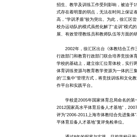
招生、教学及训练工作受到影响，被迫于19
式存在着明显的弱点，无法在时间上保证
高，“学训矛盾”较为突出。为此，徐汇区
校办运动队的模式虽然化解了“走训”模式
展、有效管理教练员和教师队伍等方面的
2002年，徐汇区出台《体教结合工作
行政部门和教育行政部门联合培养竞技体育
学校的基础上，建立徐汇位育体校，实行两
体育训练资源与教育教学资源为一体的三
的“三集中”管理方式，将竞技训练和文化
作平台和实践平台。
学校是2005年国家体育总局命名的第一批“
2012国家高水平体育后备人才基地”，200
评为“2006-2011上海市体教结合先进集体
平体育后备人才基地”复评免检单位。
通过8年的探索与实践，目前学校已形成