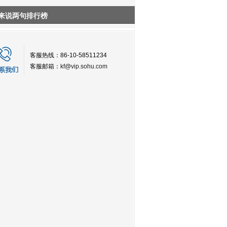
来说两句排行榜
客服热线：86-10-58511234
客服邮箱：
kf@vip.sohu.com