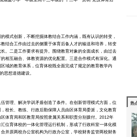
的模式创新，不断挖掘体教结合工作内涵，既有认识的转变，
体教结合工作由过去的侧重于体育后备人才的输送和培养，转变
成长。二是工作要求有提升。围绕教育对象的全面成长，由过去
育的相互融合、体教资源的优化配置。三是合作模式有深化。通
到区域的教育体系，位育体校既全面完成了规定的教育教学内
”的思想道德建设。
伍管理、解决学训矛盾创造了条件。在创新管理模式方面，位
热
训，校长、教练、行政后勤保障人员由区体育局委派，文化教育
区体育局和区教育局按照隶属关系和职责分别拨付。2012年
徐汇位育体校的一体化管理运行机制，形成了行政科室一体化模
，合并原两校办公室机构为行政办公室，学校财务监管两校财务