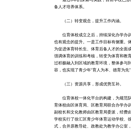
备人才培养体系。
（二）转变观念，提升工作内涵。
位育体校成立之后，持续深化办学办训
也有观念的提升。一是工作目标有侧重。
为促进体育特长生、体育后备人才的全面
强调体育的训练和考核，转变为体育和教
过积极融入到区域的教育环境，整体参与
容，也实现了青少年“育人为本、德育为先
（三）资源共享，形成优势互补。
位育体校一体化平台的构建，为规范队
育体校由区体育局、区教育局联合办学办
副校长和文化教师由区教育局委派，经费由
学校实行了徐汇区青少年体育运动学校、
式，合并原教导处、政教处为教学办公室