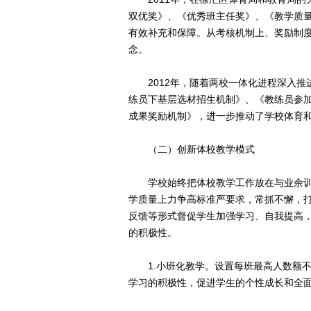
双优奖》、《优秀班主任奖》、《教学质量
有效补充和保障。从考核机制上、奖励制度
念。
2012年，随着两校一体化进程深入推进
练员下基层选材招生机制》、《教练员参
成果奖励机制》，进一步推动了学校体育
（二）创新体校教学模式
学校始终把体校教学工作放在与业余训
学质量上力争高标准严要求，常抓不懈，
反馈等形式督促学生加强学习、自我提高
的积极性。
1.小班化教学。设置每班最高人数额不
学习的积极性，促进学生的个性成长和全