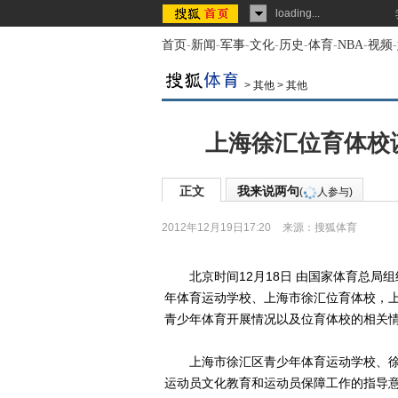
loading...
首页
-
新闻
-
军事
-
文化
-
历史
-
体育
-
NBA
-
视频
-
>
其他
>
其他
上海徐汇位育体校
正文
我来说两句
(
人参与)
2012年12月19日17:20
来源：
搜狐体育
北京时间12月18日 由国家体育总局
年体育运动学校、上海市徐汇位育体校，
青少年体育开展情况以及位育体校的相关
上海市徐汇区青少年体育运动学校、徐
运动员文化教育和运动员保障工作的指导意见