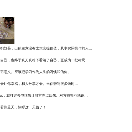
的挑战是，出的主意没有太大实操价值，从事实际操作的人…
了自己，也终于真刀真枪下看清了自己，更成为一把标尺…
了它意义。应该把学习作为人生的习惯和信仰。
不会让你幸福，和人分享才会。当你赚到很多钱时…
0元，就打过去电话想让对方充点回来。对方特郁闷地说…
能看到蓝天，惊呼这一天值了！