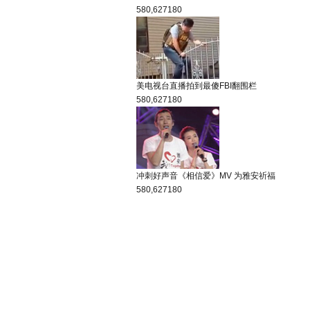
580,627
180
美电视台直播拍到最傻FBI翻围栏
580,627
180
冲刺好声音《相信爱》MV 为雅安祈福
580,627
180