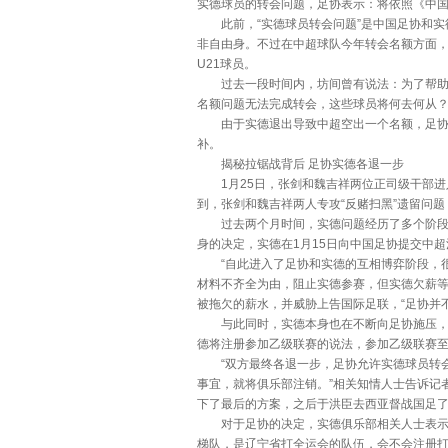
实德球员的转会问题，足协表示：将依照《中
此前，“实德球员转会问题”是中国足协和实
非自由身。不过在中超球队今年转会名额方面，足
U21球员。
过去一段时间内，坊间曾有说法：为了帮助实
名额问题无法完成转会，这些球员将何去何从
由于实德退出导致中超空出一个名额，足协在
补。
揭秘拉锯战背后 足协实德各退一步
1月25日，张剑和魏吉祥两位正司级干部进入
到，张剑和魏吉祥两人专攻“反赌扫黑”遗留问
过去两个月时间，实德问题经历了多个阶段，
身的决定，实德在1月15日向中国足协提交中
“自此进入了足协和实德的互相博弈阶段，很
材料不齐全为由，阻止实德参赛，但实德欠薪等
被拖欠的薪水，并威胁上告国际足联，“足协并
与此同时，实德本身也在不断向足协施压，上周
德将注册参加乙级联赛的说法，参加乙级联赛
“双方最终各退一步，足协允许实德球员转会
事宜，就将俱乐部注销。”相关知情人士告诉记
下了最后的方案，之后于洪臣去西亚督战国足了
对于足协的决定，实德俱乐部相关人士表示，
梯队，是辽宁省打全运会的队伍，会不会注册打