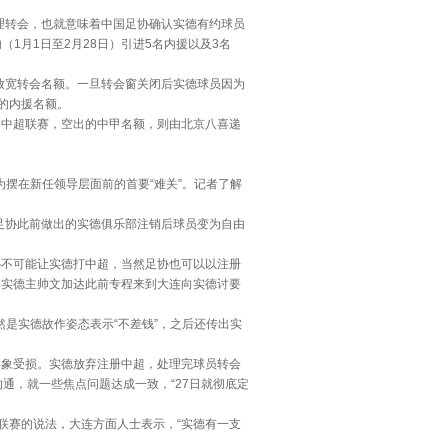
理转会，也就意味着中国足协确认实德有约球员
1月1日至2月28日）引进5名内援以及3名
放宽转会名额。一旦转会窗关闭后实德球员因为
的内援名额。
中超联赛，空出的中甲名额，则由北京八喜递
摆在新任领导层面前的首要“难关”。记者了解
足协此前做出的实德俱乐部注销后球员变为自由
不可能让实德打中超，当然足协也可以以注册
季实德主帅文加达此前专程来到大连向实德讨要
是实德故作姿态表示“不差钱”，之后还传出实
象受损。实德放弃注册中超，处理完球员转会
通，就一些焦点问题达成一致，“27日就彻底定
赛的说法，大连方面人士表示，“实德有一支