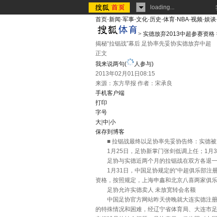
loading...
首页
-
新闻
-
军事
-
文化
-
历史
-
体育
-
NBA
-
视频
-
娱谈
>
实德放弃2013中超参赛资格
揭秘“拉锯战”幕后 足协率先妥协实德放弃中超
正文
我来说两句
(
人参与)
2013年02月01日08:15
来源：
东方早报
作者：宋承良
手机客户端
打印
字号
大
|
中
|
小
保存到博客
■ 拉锯战最终以足协率先妥协告终：实德被
1月25日，足协新掌门张剑低调上任；1月3
足协与实德近两个月的拉锯战在双方各退一步
1月31日，中国足协规定的“中超俱乐部注册
资格，按照规定，上海申鑫和北京八喜两家俱
足协允许实德卖人 未放宽转会名额
中国足协官方网站昨天傍晚就大连实德注册问
的特殊情况和困难，经辽宁省体育局、大连市足