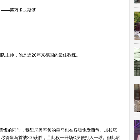
——莱万多夫斯基
主帅，他是近20年来德国的最佳教练。
慑的同时，穆里尼奥率领的皇马也在客场饱受煎熬。加拉塔
尽管皇马首战3∶0获胜，且此役一开场C罗便打入一球。但此后