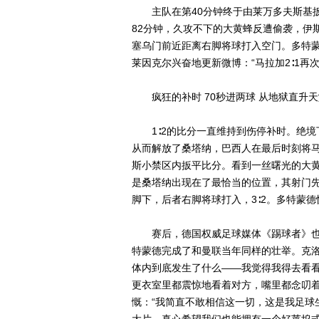
主队在第40分钟终于由莱万多夫斯基扳
82分钟，久攻不下的大黄蜂反遭偷袭，伊
塞乌门前近距离右脚将球打入空门。多特蒙
莱因克尔兴奋地更新微博：“马拉加2∶1再
疯狂的补时 70秒进两球 从地狱直升天
1∶2的比分一直维持到伤停补时。绝境
从而解放了桑塔纳，巴西人在最后时刻将马
斯小禁区内扳平比分。看到一丝曙光的大黄
是桑塔纳出现在了最恰当的位置，其射门
脚下，后者右脚将球打入，3∶2。多特蒙
赛后，德国权威足球媒体《踢球者》也在
特蒙德完成了和曼联当年同样的壮举。克洛
体内到底发生了什么——我觉得我得去看
更衣室里都震惊地看着对方，嘴里都念叨着
慨：“我简直不敢相信这一切，这是我足球