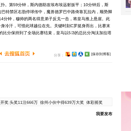
扑。第59分钟，斯内德助攻埃布埃远射扳平；10分钟后，斯
拉巴特禁区右肋停球传中，魔兽德罗巴中路倚靠瓦拉内，顺势脚
短14分钟，穆帅的两名得意弟子反戈一击，将皇马推上悬崖。此
一身冷汗，可惜此球越位在先。关键时刻C罗挺身而出，比赛末
的比分保持到了全场比赛结束，皇马以5∶3的总比分淘汰加拉塔
[保存到博客]
分享：
开奖:头奖11注666万
徐州小伙中得639万大奖
体彩摇奖
我要发布