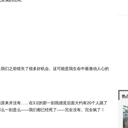
美满的结局。”
我们之前错失了很多好机会。这可能是我生命中最激动人心的
热
来并没有……在3∶2的那一刻我感觉后面大约有20个人跳了
那么一刻是么——我们都已经死了——完全没有。完全疯了！