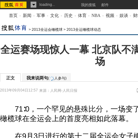
loading...
我的搜狐
邮件
首页
-
新闻
-
军事
-
文化
-
历史
-
体育
-
NBA
-
视频
-
娱谈
-
财
>
2013全运会橄榄球
>
2013全运橄榄球动态
全运赛场现惊人一幕 北京队不
场
正文
我来说两句
(
人参与)
2013年09月04日12:57
来源：
人民网-人民日报
71∶0，一个罕见的悬殊
比分
，一场变
橄榄球在全运会上的首度亮相如此落幕。
在9月3日进行的第十二届全运会女子