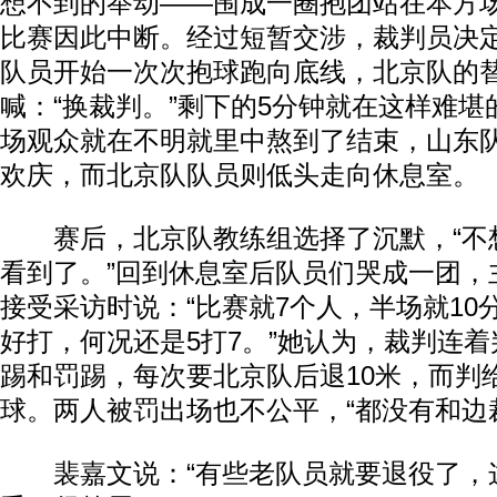
想不到的举动——围成一圈抱团站在本方
比赛因此中断。经过短暂交涉，裁判员决
队员开始一次次抱球跑向底线，北京队的
喊：“换裁判。”剩下的5分钟就在这样难
场观众就在不明就里中熬到了结束，山东
欢庆，而北京队队员则低头走向休息室。
赛后，北京队教练组选择了沉默，“不
看到了。”回到休息室后队员们哭成一团，
接受采访时说：“比赛就7个人，半场就10
好打，何况还是5打7。”她认为，裁判连着
踢和罚踢，每次要北京队后退10米，而判
球。两人被罚出场也不公平，“都没有和边
裴嘉文说：“有些老队员就要退役了，