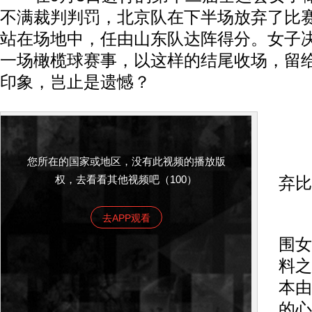
不满裁判判罚，北京队在下半场放弃了比
站在场地中，任由山东队达阵得分。女子
一场橄榄球赛事，以这样的结尾收场，留
印象，岂止是遗憾？
现
北
您所在的国家或地区，没有此视频的播放版
权，去看看其他视频吧（100）
弃比
去APP观看
北
围女
料之
本由
的心