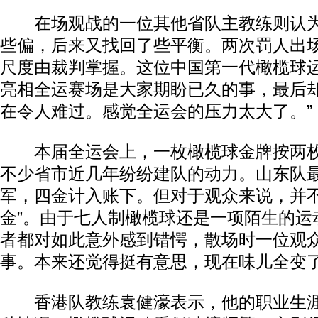
在场观战的一位其他省队主教练则认为
些偏，后来又找回了些平衡。两次罚人出
尺度由裁判掌握。这位中国第一代橄榄球运
亮相全运赛场是大家期盼已久的事，最后
在令人难过。感觉全运会的压力太大了。”
本届全运会上，一枚橄榄球金牌按两枚
不少省市近几年纷纷建队的动力。山东队
军，四金计入账下。但对于观众来说，并不
金”。由于七人制橄榄球还是一项陌生的运
者都对如此意外感到错愕，散场时一位观众
事。本来还觉得挺有意思，现在味儿全变了
香港队教练袁健濠表示，他的职业生涯