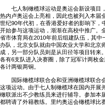
七人制橄榄球运动是奥运会新设项目，将
热内卢奥运会上亮相，因此也被列入本届
世纪90年代初，在香港爱好者的影响下，
开始参与这项运动，渐渐在高校中推广。
省市体育局在2010年前后组建队伍，其
办队，北京女队就由中国农业大学和北京
成，另一部分队员则是从
田径
等项目转来
各有6支队进入决赛圈，除了冠军计两枚
各计两银两铜。
国际橄榄球联合会和亚洲橄榄球联合会
这项运动。由于七人制橄榄球在国内开展
橄联派出不少教练员来进行辅导。参加本
都聘请了外籍教练。里约奥运会橄榄球比