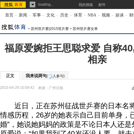
loading...
我的搜狐
邮件
首页
-
新闻
-
军事
-
文化
-
历史
-
体育
-
NBA
-
视频
-
娱谈
-
财
>
苏州世乒赛|2015世乒赛
>
苏州世乒赛女单
福原爱婉拒王思聪求爱 自称4
相亲
正文
我来说两句
(
人参与)
2015-04-29 10:09:42
来源：
广州日报
近日，正在苏州征战世乒赛的日本名将
情感历程，26岁的她表示自己目前单身，
婚”，她说她妈妈的政策是不论日本人还是
原爱说：“如果我到了40岁还没人要，就去