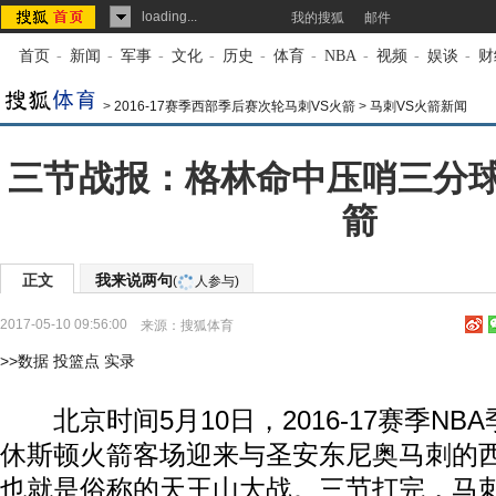
loading...
我的搜狐
邮件
首页
-
新闻
-
军事
-
文化
-
历史
-
体育
-
NBA
-
视频
-
娱谈
-
财
>
2016-17赛季西部季后赛次轮马刺VS火箭
>
马刺VS火箭新闻
三节战报：格林命中压哨三分球 
箭
正文
我来说两句
(
人参与)
2017-05-10 09:56:00
来源：
搜狐体育
>>数据
投篮点
实录
北京时间5月10日，2016-17赛季NB
休斯顿火箭客场迎来与圣安东尼奥马刺的
也就是俗称的天王山大战。三节打完，马刺8