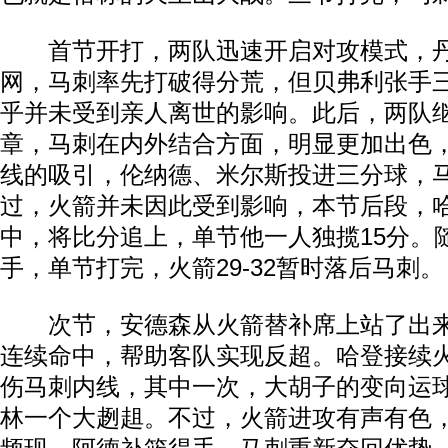
首节开打，两队迅速开启对攻模式，丹
网，马刺率先打破得分荒，但贝弗利张手
乎并未受到亲人离世的影响。此后，两队
章，马刺在内外结合方面，明显更加出色
线的吸引，伦纳德、米尔斯投进三分球，马刺
过，火箭并未因此受到影响，本节后段，
中，将比分追上，单节他一人独揽15分。
手，单节打完，火箭29-32暂时落后马刺。
次节，安德森从火箭替补席上站了出来
连续命中，帮助客队实现反超。哈登接续
伤马刺内线，其中一次，大胡子的变向运
林一个大趔趄。不过，火箭进攻有声有色