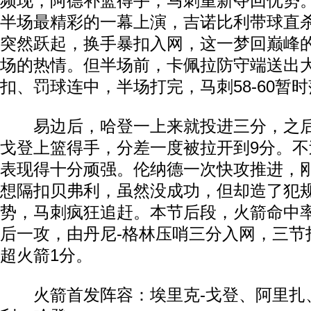
频现，阿德补篮得手，马刺重新夺回优势
半场最精彩的一幕上演，吉诺比利带球直
突然跃起，换手暴扣入网，这一梦回巅峰
场的热情。但半场前，卡佩拉防守端送出
扣、罚球连中，半场打完，马刺58-60暂
易边后，哈登一上来就投进三分，之后
戈登上篮得手，分差一度被拉开到9分。
表现得十分顽强。伦纳德一次快攻推进，
想隔扣贝弗利，虽然没成功，但却造了犯
势，马刺疯狂追赶。本节后段，火箭命中
后一攻，由丹尼-格林压哨三分入网，三节打
超火箭1分。
火箭首发阵容：埃里克-戈登、阿里扎