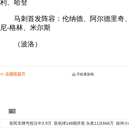
利、哈登
马刺首发阵容：伦纳德、阿尔德里奇、
尼-格林、米尔斯
（波洛）
手机看新闻
动物系恋人啊 | 钟欣潼体验爱情哲学
南方
广告
彩民车牌号投注中3.9万
双色球148期开奖:头奖11注666万
徐州小