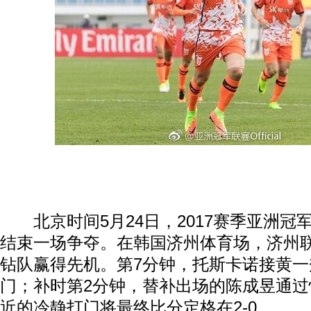
北京时间5月24日，2017赛季亚洲冠军
结束一场争夺。在韩国济州体育场，济州联
钻队赢得先机。第7分钟，托斯卡诺接黄
门；补时第2分钟，替补出场的陈成昱通
近的冷静打门将最终比分定格在2-0。