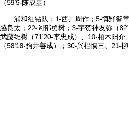
（59’9-陈成昱）
浦和红钻队：1-西川周作；5-慎野智章、
脇良太；22-阿部勇树；3-宇贺神友弥（82’
武藤雄树（71’20-李忠成）、10-柏木阳介
（58’18-驹井善成）；30-兴梠慎三、21