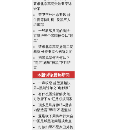
要求北京高院受理亚泰诉
讼案
宋卫平外出非避风 桂
生悦等待时机--反黑三人
组追踪
一线教练共同的看法:
京津沪三个黑哨被公认“最
黑”
请求北京高院撤消二院
裁决 长春亚泰今再诉足协
扫黑风暴何去何从？
“高层”施压“扫黑”下月结
束
本版讨论最热新闻
一声叹息 越堕落越快
乐--黑哨过年之“电影展”
有什么困难都解决 地
方政府下令:辽足必须回家
顶多是终身停哨--足协
内部透露"黑哨"不进监狱
亚足联下周将举行大会
中国足球黑哨问题成焦点
打假扫黑不忌家丑外扬