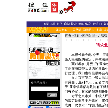
首页
-
邮件
-
短信
-
商城
-
搜索
-
新闻
-
体育
-
财经
-
I T
-
娱
体育新闻
-
中国足球
-
国际足坛
-
足彩
-
篮
首页
>
体育
>
国内足坛
>
足坛扫
请求北
本报长春专电 今天，
亚
级人民法院的裁定，并依法
面对着在“升级”的“亚泰
了正在海口带队训练的殷铁生
行处理，我们也相信最终会有
在北京市第二中级人民法院
有露面，直到昨天，记者才
于“亚泰俱乐部与足协有了默
们有协定，其它的报道都是胡
对于北京市第二中级人民法
的裁定是非常不严肃的，仅仅
成再一次表示：“我们相信高