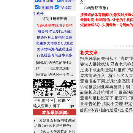
体育新闻
球员西行
文）
足彩预测
甲A追踪
(华西都市报)
手机号:
搜狐短信体育新闻:为您实时报道
最新时尚:动画短信--让您的手
短信游戏SQ--头脑保龄：Q倒你
NBA新赛季姚明更期待
甜美酸涩我爱!我珍藏!
艳遇叫月上柳梢的美眉
恋曲罗大佑签名CD派送
美伊对峙海湾战况速递
相关文章
行色社会奇闻趣事真多
扫黑风暴何去何从？ “高层”
[戴佩妮]
遇见你的第4天
犯法人继续执法 亚泰老总称
[Ｆ ４]
《流星花园Ⅱ》
足协不敢面对更猛烈批评 扫
[莫文蔚]
遇见另一个自己
要求司法介入--浙江42名人
亚泰准备下周上诉北京高院 
诉讼被驳回亚泰再施撒手锏 
副院长亲赴杭州过问 最高法
亚泰与足协没完了 把官司打
亚泰告足协 法院不受理 裁
首页
>
体育
>
国内足坛
>
足坛扫
本版最新新闻
质疑亚泰起诉书被退回
足协为什么不能当被告?
12名人大代表联名上书