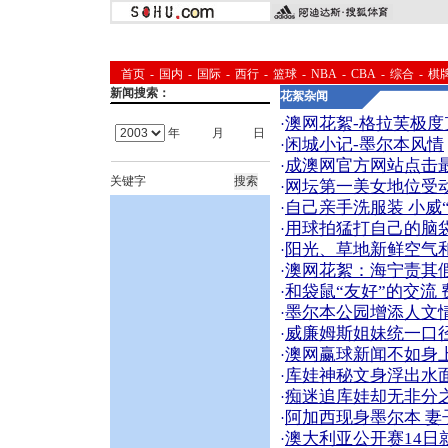
首页
-
国内
-
国际
-
西行
-
篮球
-
NBA
-
CBA
-
综合
-
棋
新闻搜索：
花絮杂闻
澳网花絮-格拉芙极度
·
年
月
日
闲城小记-墨尔本风情
·
成澳网官方网站点击
·
关键字
网坛第一美女地位受
·
自己亲手洗服装 小威
·
用球拍猛打自己的脑
·
阳光、草地新鲜空气
·
澳网花絮：海宁责其
·
和袋鼠“友好”的交流
·
墨尔本公园增添人文
·
威廉姆斯姐妹统一口径
·
澳网赢球新闻不如身上
·
库娃神秘文身浮出水面
·
痴迷追库娃却无非分
·
阿加西现身墨尔本 
·
澳大利亚公开赛14日
·