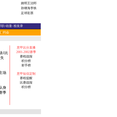
姚明
王治郅
孙继海
李铁
足球彩票
求职
-
动漫
-
校友录
道
-
约会
意甲比分直播
2001-2002赛季
场1比
赛程战报
场失
积分榜
射手榜
主场
意甲短信定制
赛程提醒
比赛战报
积分榜
队身
赛季