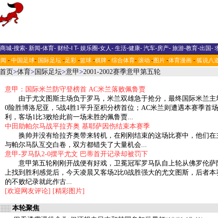
商城
-
搜索
-
新闻
-
体育
-
财经
-
I T
-
娱乐圈
-
女人
-
生活
-
健康
-
汽车
-
房产
-
旅游
-
教育
-
出国
-
新闻
-
中国足球
-
国际足坛
-
足彩
-
篮球
-
棋牌
-
综合体育
-
滚动
-
图片
-
体育漫画
-
狐说八
首页
>
体育
>
国际足坛
>
意甲
>
2001-2002赛季意甲第五轮
意甲：国际米兰防守登榜首 AC米兰落败佩鲁贾
由于尤文图斯主场负于罗马，米兰双雄急于抢分，最终国际米兰主
0险胜博洛尼亚，5战4胜1平升至积分榜首位；AC米兰则遭遇本赛季首
利，客场1比3败给此前一场未胜的佩鲁贾...
中田助帕尔马战平拉齐奥 基耶萨因伤结束本赛季
换帅并没有给拉齐奥带来转机，在刚刚结束的这场比赛中，他们在
与帕尔马队互交白卷，双方都错失了大量机会...
意甲-罗马队2-0摆平尤文 巴蒂首开记录却被罚下
意甲第五轮刚刚开战便有好戏，卫冕冠军罗马队自上轮从佛罗伦萨
上找到胜利感觉后，今天凌晨又客场2比0战胜强大的尤文图斯，后者本
的不败纪录就此作古...
[欢迎网友评论]
[精彩图片]
本轮聚焦