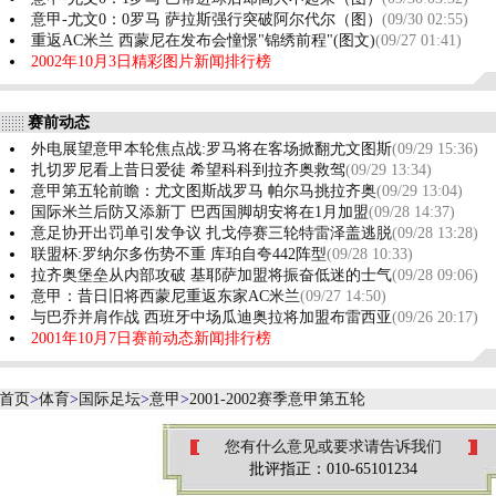
意甲-尤文0：0罗马 萨拉斯强行突破阿尔代尔（图）
(09/30 02:55)
重返AC米兰 西蒙尼在发布会憧憬"锦绣前程"(图文)
(09/27 01:41)
2002年10月3日精彩图片新闻排行榜
赛前动态
外电展望意甲本轮焦点战:罗马将在客场掀翻尤文图斯
(09/29 15:36)
扎切罗尼看上昔日爱徒 希望科科到拉齐奥救驾
(09/29 13:34)
意甲第五轮前瞻：尤文图斯战罗马 帕尔马挑拉齐奥
(09/29 13:04)
国际米兰后防又添新丁 巴西国脚胡安将在1月加盟
(09/28 14:37)
意足协开出罚单引发争议 扎戈停赛三轮特雷泽盖逃脱
(09/28 13:28)
联盟杯:罗纳尔多伤势不重 库珀自夸442阵型
(09/28 10:33)
拉齐奥堡垒从内部攻破 基耶萨加盟将振奋低迷的士气
(09/28 09:06)
意甲：昔日旧将西蒙尼重返东家AC米兰
(09/27 14:50)
与巴乔并肩作战 西班牙中场瓜迪奥拉将加盟布雷西亚
(09/26 20:17)
2001年10月7日赛前动态新闻排行榜
首页
>
体育
>
国际足坛
>
意甲
>
2001-2002赛季意甲第五轮
您有什么意见或要求请告诉我们
批评指正：010-65101234