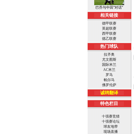
巴乔与中田"对话"
相关链接
德甲联赛
英超联赛
西甲联赛
德乙联赛
热门球队
拉齐奥
尤文图斯
国际米兰
AC米兰
罗马
帕尔马
佛罗伦萨
诚聘翻译
特色栏目
十强赛竞猜
十强赛论坛
球友地带
现场直播