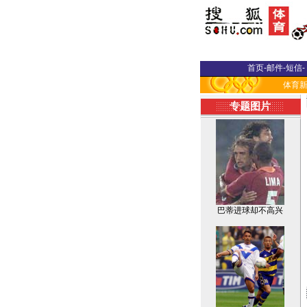
首页
-
邮件
-
短信
-
体育
专题图片
巴蒂进球却不高兴