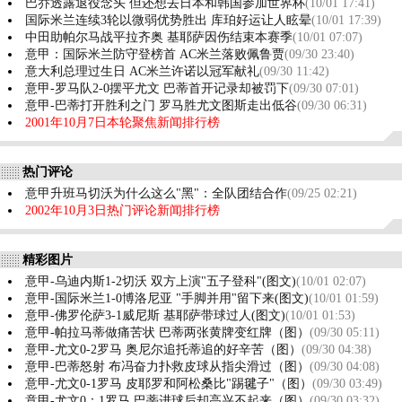
巴乔透露退役念头 但还想去日本和韩国参加世界杯
(10/01 17:41)
国际米兰连续3轮以微弱优势胜出 库珀好运让人眩晕
(10/01 17:39)
中田助帕尔马战平拉齐奥 基耶萨因伤结束本赛季
(10/01 07:07)
意甲：国际米兰防守登榜首 AC米兰落败佩鲁贾
(09/30 23:40)
意大利总理过生日 AC米兰许诺以冠军献礼
(09/30 11:42)
意甲-罗马队2-0摆平尤文 巴蒂首开记录却被罚下
(09/30 07:01)
意甲-巴蒂打开胜利之门 罗马胜尤文图斯走出低谷
(09/30 06:31)
2001年10月7日本轮聚焦新闻排行榜
热门评论
意甲升班马切沃为什么这么"黑"：全队团结合作
(09/25 02:21)
2002年10月3日热门评论新闻排行榜
精彩图片
意甲-乌迪内斯1-2切沃 双方上演"五子登科"(图文)
(10/01 02:07)
意甲-国际米兰1-0博洛尼亚 "手脚并用"留下来(图文)
(10/01 01:59)
意甲-佛罗伦萨3-1威尼斯 基耶萨带球过人(图文)
(10/01 01:53)
意甲-帕拉马蒂做痛苦状 巴蒂两张黄牌变红牌（图）
(09/30 05:11)
意甲-尤文0-2罗马 奥尼尔追托蒂追的好辛苦（图）
(09/30 04:38)
意甲-巴蒂怒射 布冯奋力扑救皮球从指尖滑过（图）
(09/30 04:08)
意甲-尤文0-1罗马 皮耶罗和阿松桑比"踢毽子"（图）
(09/30 03:49)
意甲-尤文0：1罗马 巴蒂进球后却高兴不起来（图）
(09/30 03:32)