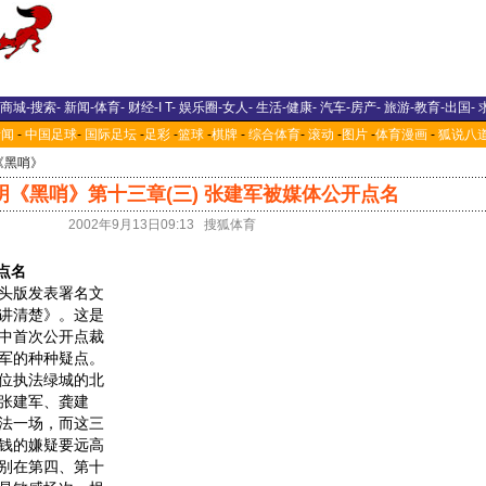
商城
-
搜索
-
新闻
-
体育
-
财经
-
I T
-
娱乐圈
-
女人
-
生活
-
健康
-
汽车
-
房产
-
旅游
-
教育
-
出国
-
新闻
-
中国足球
-
国际足坛
-
足彩
-
篮球
-
棋牌
-
综合体育
-
滚动
-
图片
-
体育漫画
-
狐说八
《黑哨》
明《黑哨》第十三章(三) 张建军被媒体公开点名
2002年9月13日09:13 搜狐体育
点名
头版发表署名文
讲清楚》。这是
中首次公开点裁
军的种种疑点。
位执法绿城的北
张建军、龚建
法一场，而这三
钱的嫌疑要远高
别在第四、第十