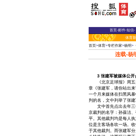
首页
-
邮件
-
短信
-
体育
首页
>
体育
>
专栏作家
>
杨明
>
连载-杨
3 张建军被媒体公开
《北京足球报》周五
章《张建军，请你站出来
一个月来媒体在扫黑风暴
判的名，文中列举了张建
文中首先点出去年三
京裁判的名字：孙葆洁、
平。其他裁判均是每人执
位是主客场各吹一场。收
于其他裁判。而张建军分