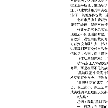
八轮执法，这两场比赛正
据宋卫平所说，主场场场
送，张建军涉嫌其中实在
逃"了。其他媒体也接二
北京市足协主管裁判工
能不犯错误，我也不敢打
张建军老实不老实我不
现在还不到说话的时候。
台政策，说坦白的裁判可
对裁判没有吸引力，我相
说明裁判没有交代自己拿
信这点，否则，阎世铎不
（体坛周报网站）：“
被“污点证人”揭发检举
寒蝉。而是在看不见的战
“黑哨联盟”中最高行正
检察监察委员会、行政办
“黑哨联盟”的成立，使
己、保卫家小、保卫全体“
成员杜鹃啼血般的反复斟
A方案：
总纲：我是“黑哨”我
一、行动：在行事的紧