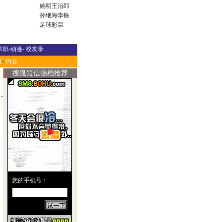
姚明
王治郅
孙继海
李铁
足球彩票
求职
-
动漫
-
校友录
道
-
约会
搜狐短信强档推荐