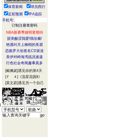
体育新闻
球员西行
足彩预测
甲A追踪
手机号:
NBA新赛季姚明更期待
甜美酸涩我爱!我珍藏!
艳遇叫月上柳梢的美眉
恋曲罗大佑签名CD派送
美伊对峙海湾战况速递
行色社会奇闻趣事真多
[戴佩妮]
遇见你的第4天
[Ｆ ４]
《流星花园Ⅱ》
[莫文蔚]
遇见另一个自己
自