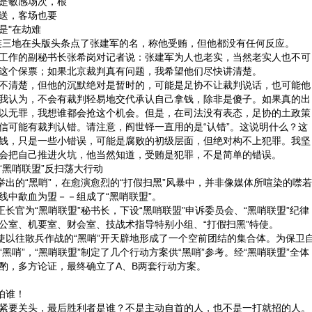
是敏感场次，根
送，客场也要
是"在劫难
连三地在头版头条点了张建军的名，称他受贿，但他都没有任何反应。
作的副秘书长张希岗对记者说：张建军为人也老实，当然老实人也不可
这个保票；如果北京裁判真有问题，我希望他们尽快讲清楚。
清楚，但他的沉默绝对是暂时的，可能是足协不让裁判说话，也可能他
我认为，不会有裁判轻易地交代承认自己拿钱，除非是傻子。如果真的出
以无罪，我想谁都会抢这个机会。但是，在司法没有表态，足协的土政策
信可能有裁判认错。请注意，阎世铎一直用的是“认错”。这说明什么？这
钱，只是一些小错误，可能是腐败的初级层面，但绝对构不上犯罪。我坚
会把自己推进火坑，他当然知道，受贿是犯罪，不是简单的错误。
黑哨联盟”反扫荡大行动
出的“黑哨”，在愈演愈烈的“打假扫黑”风暴中，并非像媒体所喧染的噤若
线中歃血为盟－－组成了“黑哨联盟”。
长官为“黑哨联盟”秘书长，下设“黑哨联盟”申诉委员会、“黑哨联盟”纪律
公室、机要室、财会室、技战术指导特别小组、“打假扫黑”特使。
以往散兵作战的“黑哨”开天辟地形成了一个空前团结的集合体。为保卫
黑哨”，“黑哨联盟”制定了几个行动方案供“黑哨”参考。经“黑哨联盟”全体
酌，多方论证，最终确立了A、B两套行动方案。
怕谁！
要关头，最后胜利者是谁？不是主动自首的人，也不是一打就招的人。