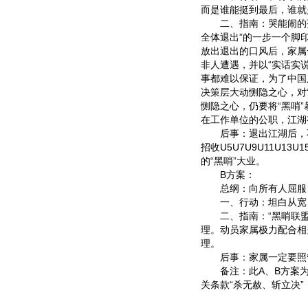
而是谁能挺到最后，谁就
二、指南：哭能闹的孩
全体退出”的一步一个脚
放出退出的口风后，家属
非人遭遇，并以“实话实
事都难以保证，为了中国
决策层大动恻隐之心，对
恻隐之心，仍要将“黑哨”
在工作单位的公职，江湖
后事：退出江湖后，不
招收U5U7U9U11U1
的“黑哨”大业。
B方案：
总纲：向所有人屈服
一、行动：坦白从宽
二、指南：“黑哨联盟
理。动员家属极力配合相
理。
后事：家属一定要照管
备注：此A、B方案为绝
关条款“杀无赦、斩立决”