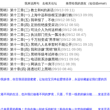
我来说两句
去相关论坛
推荐给我的朋友（短信或email）
黑哨》第十三章(二) 教士和K的谈话
(09/13 09:11)
《黑哨》第十三章(一) 上海中远和徐根宝涉嫌行贿
(09/13 09:09)
黑哨》第十二章(五) 我举报了，不收
(09/12 08:52)
黑哨》第十二章(四) 足协拒绝接受采访
(09/12 08:50)
黑哨》第十二章(三) 司法介入为何这样难
(09/12 08:49)
黑哨》第十二章(二) 执法部门兜头一瓢冷水
(09/12 08:47)
黑哨》第十二章(一) 千万别变成“男李响”
(09/12 08:38)
《黑哨》第十一章(五) 黑哨八人名单暂时不能公开
(09/11 09:10)
黑哨》第十一章(四) 我和涉嫌“黑哨”聊天
(09/11 09:08)
黑哨》第十一章(三) 黑哨等级考试样卷
(09/11 09:06)
黑哨》第十一章(二) 电话联系涉嫌黑哨
(09/11 09:04)
黑哨》第十一章(一) 网谈出了一身汗
(09/11 08:39)
黑哨》第十章(四) 路透社盯上黑哨
(09/10 08:46)
你我多情，你言我语甜甜蜜蜜，让短信宝贝串起爱情语录，永远珍藏鉴证我们爱的历
过着不同的生活，也许我们做着不同的梦境，只愿，千里一线牵的缘分能……发送言语
一个有星星的夜晚！念你在每一刻欢乐的时光！盼你在每一次想你的瞬间……发送言语