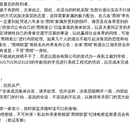
是最后的胜利者。
子有奶吃，古来由之。因此，在适当的时机采取“先部分退出实在不行
印的方式试探决策层的态度，这得需要家属的极力配合。在几各“黑哨”率先
一定要到处哭述八年多当“黑哨”家属所受到的惊吓、痛苦及在各界受到的
说”的形式公布自己的“黑哨老公”日益衰退的身体状况，以及夫妻间正常的
足球牺牲自己的青春甘愿守活寡的事迹，以此赢得社会各界的同情，可使
“黑哨老公”进行内部处理。如果几个人的退出不能引起决策层的恐慌和动
暴光，“黑哨联盟”将联名向外界发布公告：全体“黑哨”将退出江湖并辞去所
有道是：不背“黑哨”一身轻。
能就此挂哨不干了，而是以股份有限公司的形式办一座私立裁判学校，
3U15U17U19U21U23的年龄段的学员进行系统工程式的培训，以完成未完成
！
，抗拒从严。
”全体成员集体自首，请求处理。也许这样，决策层能网开一面，内部处
关部门的行动，该说的全说，不该说的不乱说，以换得有关部门的宽大处
一家老小，按时探监并随时送可口的食物。
密级，不可外泄！私自外泄者将根据“黑哨联盟”纪律检察监察委员会有
！ （抢运军粮）