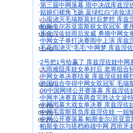
·
第三届中网落幕 雨中决战库兹涅
·
姑娘们裙角飞扬 蓝绿红白“浓妆淡
·
小雨浇灭毛瑞斯莫封后梦想 库兹
★★★
·
帕斯奎尔苏亚雷斯获女双冠军 要
12:08)
★
·
库兹涅佐娃雨后发威 勇摘中网女
12:01)
★★
·
中网女子单打决赛雨中上演 库兹
·
毛毛雨浇灭“毛毛”中网梦 库兹涅
11:44)
★
·
2号把1号给赢了 库兹涅佐娃中
·
大雨难阻库娃女单封后 老将组合
★★
·
中网女单决赛结束 库兹涅佐娃横
★
·
跨国组合夺得中网女双冠军 毛瑞
11:11)
★
·
06中国网球公开赛落幕 库兹涅佐
★
·
中网半决赛直落两盘完胜达文波特
·
中网闭幕大戏女单决赛 库兹涅佐
10:49)
★
·
中网毛雷斯莫负库兹涅佐娃 一姐
09:55)
★
·
中网公开赛落幕 帕斯奎尔/苏亚
09:27)
★
·
帕斯奎尔与搭档称雄中网 西班牙