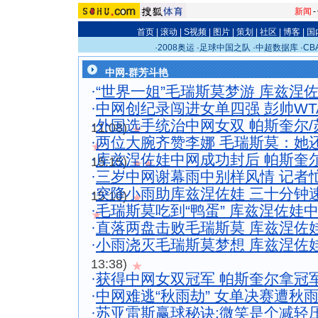
新闻
-
首页
|
滚动
|
S视频
|
图片
|
策划
|
社区
|
博客
|
国
·
2008奥运
·
足球中国之队
·
中超数据库
·
C
中网-群芳斗艳
·
“世界一姐”毛瑞斯莫梦游 库兹涅
·
中网创纪录闯进女单四强 彭帅WT
·
外国选手统治中网女双 帕斯奎尔
11:08)
★
·
两位大腕齐赞李娜 毛瑞斯莫：她
★
·
库兹涅佐娃中网成功封后 帕斯奎尔
15:15)
★★
·
三岁中网谢幕雨中别样风情 记者
·
突降小雨助库兹涅佐娃 三十分钟
15:10)
★
·
毛瑞斯莫吃到“鸭蛋” 库兹涅佐娃
★
·
直落两盘击败毛瑞斯莫 库兹涅佐娃
·
小雨浇灭毛瑞斯莫梦想 库兹涅佐
13:38)
★
·
获得中网女双冠军 帕斯奎尔拿冠
·
中网难逃“秋雨劫” 女单决赛遭秋
·
苏亚雷斯赢球秘诀:微笑是个减轻