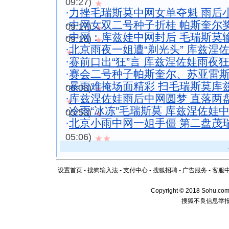
09:27)
★
·
力挫毛瑞斯莫中网女单夺魁 雨后
·
中网女双二号种子折桂 帕斯奎尔
09:17)
★
·
中网：库兹娃中网封后 毛瑞斯莫
09:16)
★
·
北京雨夜一姐遭“剃光头” 库兹涅
★
·
赛前口出“狂”言 库兹涅佐娃雨夜
·
赛会二号种子帕斯奎尔、苏亚雷斯
·
暴雨难掩场面精彩 扫毛瑞斯莫库
06:08)
★
·
库兹涅佐娃雨后中网圆梦 直落两
★
·
冷雨“冰冻”毛瑞斯莫 库兹涅佐娃
05:53)
★
·
北京小雨中网一姐手僵 第二盘茂
05:06)
★★
设置首页
-
搜狗输入法
-
支付中心
-
搜狐招聘
-
广告服务
-
客服
Copyright
©
2018 Sohu.com 
搜狐不良信息举