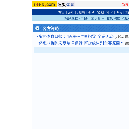
新闻
首页
|
滚动
|
S视频
|
图片
|
策划
|
社区
|
博客
|
国
·
2008奥运
·
足球中国之队
·
中超数据库
·
CB
各方评论
·
东方体育日报："陈主任""夏指导"全是无奈
(01/12 10:
·
解密老将陈宏夏煊泽退役 新政成告别主要原因？
(01