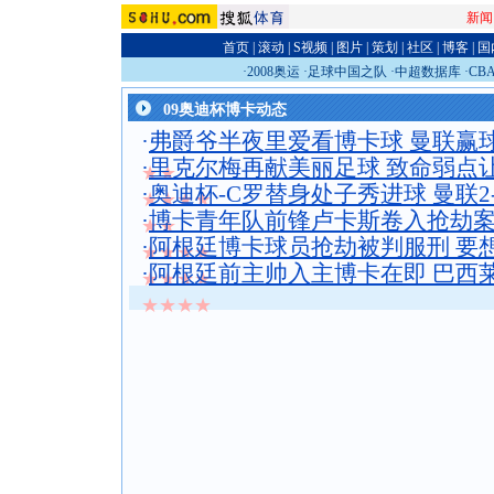
新闻
首页
|
滚动
|
S视频
|
图片
|
策划
|
社区
|
博客
|
国
·
2008奥运
·
足球中国之队
·
中超数据库
·
CB
09奥迪杯博卡动态
·
弗爵爷半夜里爱看博卡球 曼联赢
·
里克尔梅再献美丽足球 致命弱点
★★
·
奥迪杯-C罗替身处子秀进球 曼联2
★★★★
·
博卡青年队前锋卢卡斯卷入抢劫案
★★
·
阿根廷博卡球员抢劫被判服刑 要
★★★★
·
阿根廷前主帅入主博卡在即 巴西
★★★★
★★★★