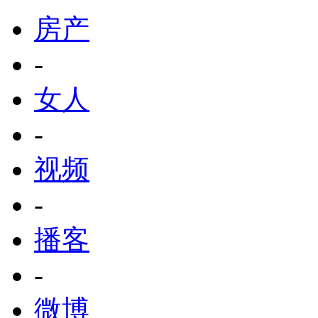
房产
-
女人
-
视频
-
播客
-
微博