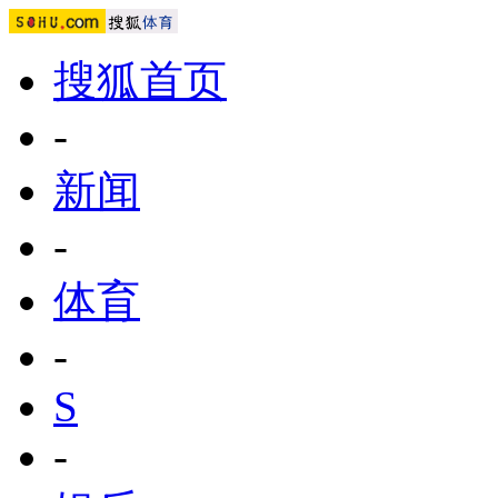
搜狐首页
-
新闻
-
体育
-
S
-