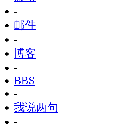
-
邮件
-
博客
-
BBS
-
我说两句
-