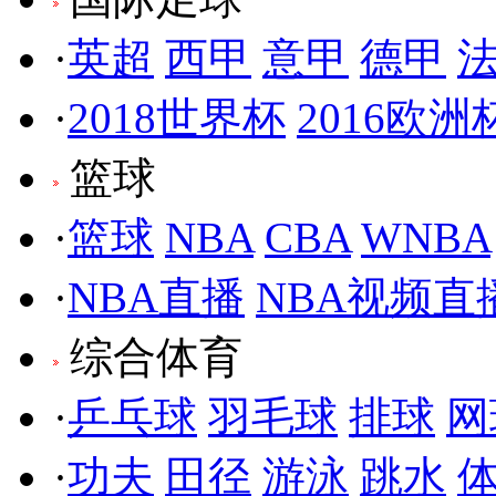
·
英超
西甲
意甲
德甲
·
2018世界杯
2016欧洲
篮球
·
篮球
NBA
CBA
WNBA
·
NBA直播
NBA视频直
综合体育
·
乒乓球
羽毛球
排球
网
·
功夫
田径
游泳
跳水