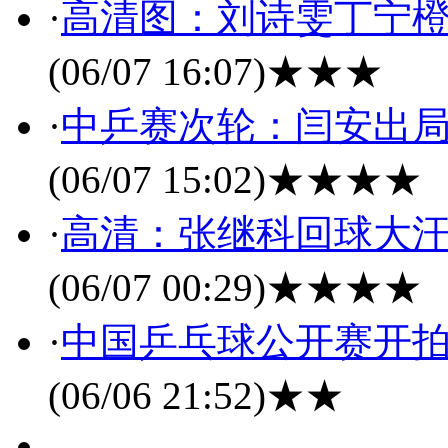
·
高清图：刘诗雯丁宁橙
(06/07 16:07)
★★★
·
中乒赛次轮：闫安出局
(06/07 15:02)
★★★★
·
高清：张继科回球大汗
(06/07 00:29)
★★★★
·
中国乒乓球公开赛开拍
(06/06 21:52)
★★