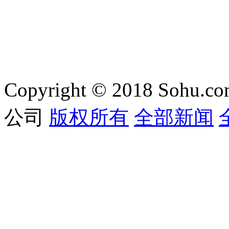
感太太：小法新欢领
妈火辣内衣秀傲人曲
衔
线
Copyright © 2018 Sohu.co
公司
版权所有
全部新闻