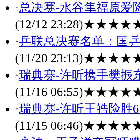
·
总决赛-水谷隼福原爱
(12/12 23:28)
★★★★
·
乒联总决赛名单：国乒
(11/20 23:13)
★★★★
·
瑞典赛-许昕携手樊振东
(11/16 06:55)
★★★★
·
瑞典赛-许昕王皓险胜6
(11/15 06:46)
★★★★