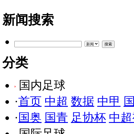
新闻搜索
分类
国内足球
·
首页
中超
数据
中甲
·
国奥
国青
足协杯
中超
国际足球