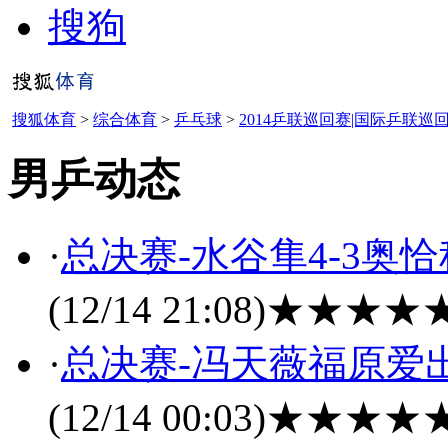
搜狗
搜狐体育
>
综合体育
>
乒乓球
>
2014乒联巡回赛|国际乒联巡
男乒动态
·
总决赛-水谷隼4-3奥
(12/14 21:08)
★★★★
·
总决赛-冯天薇福原爱
(12/14 00:03)
★★★★