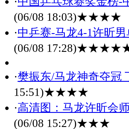
·
中国乒乓球赛奖金榜-中
(06/08 18:03)
★★★★
·
中乒赛-马龙4-1许昕
(06/08 17:28)
★★★★
·
樊振东/马龙神奇夺冠 
15:51)
★★★★
·
高清图：马龙许昕会师
(06/08 15:27)
★★★