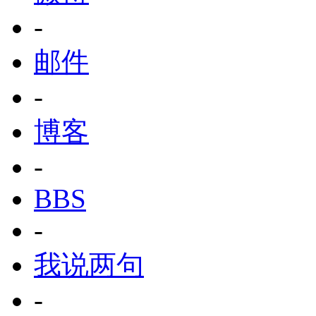
-
邮件
-
博客
-
BBS
-
我说两句
-