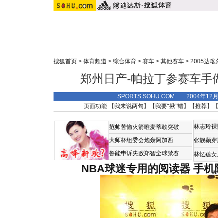
搜狐首页
>
体育频道
>
综合体育
>
赛车
>
其他赛车
>
2005达
郑州日产-帕拉丁参赛车手
SPORTS.SOHU.COM 2004年12
页面功能 【
我来说两句
】【
我要“揪”错
】【
推荐
】
林志玲裸
范帅苦恼火箭唯麦蒂敢突破
大师杯组委会炮轰阿加西
张靓颖穿
鲁能申诉失败郑智全球禁赛
林忆莲女
NBA球迷专用的阅读器
手机