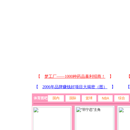
体育图吧
国内
国际
篮球
综合
NBA