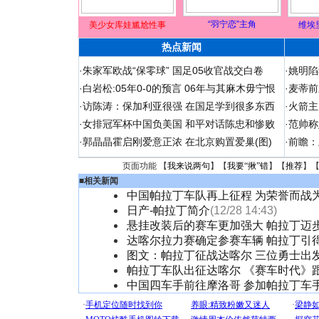
“羽宁恋”主角
美少女库娃尴尬性事
维埃
热点新闻
·
朱家军欧战“保零球” 国足05收官战交白卷
·
姚明陷
·
白岩松:05年0-0的预言 06年与其麻木毋宁恨
·
麦蒂前
·
访陈涛：保加利亚很强 在国足学到很多东西
·
火箭主
·
女排冠军杯中国负美国 和平对话陈忠和惨败
·
范帅称
·
郭晶晶霍启刚爱意正浓 在北京购置爱巢(图)
·
前瞻：
页面功能 【
我来说两句
】【
我要“揪”错
】【
推荐
】
■
相关新闻
中国帕拉丁车队再上征程 为荣誉而战
日产-帕拉丁简介
(12/28 14:43)
悬挂改装后的赛车更加强大 帕拉丁迈
达喀尔拉力赛确定参赛车辆 帕拉丁引
图文：帕拉丁征战达喀尔 三位勇士出
帕拉丁车队出征达喀尔 《赛车时代》
中国四车手前往摩洛哥 参加帕拉丁车