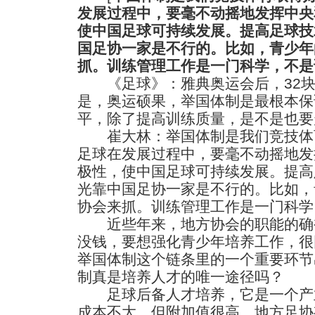
发展过程中，要毫不动摇地发挥中央
使中国足球可持续发展。提高足球技
国足协一家是不行的。比如，青少年
抓。训练管理工作是一门科学，不是
《足球》：雅典奥运会后，32块
是，奥运硕果，举国体制是最根本保
平，除了提高训练质量，是不是也要
崔大林：举国体制是我们竞技体
足球在发展过程中，要毫不动摇地发
极性，使中国足球可持续发展。提高
光靠中国足协一家是不行的。比如，
协会来抓。训练管理工作是一门科学
近些年来，地方协会的职能的确
没钱，要想强化青少年培养工作，很
举国体制这个链条里的一个重要环节
制真是培养人才的唯一途径吗？
足球后备人才培养，它是一个产
成本不大，但附加值很高。地方足协