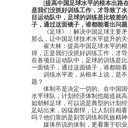
[
提高中国足球水平的根本出路
是我们没抓好训练工作，才导致了水
目运动队中，足球的训练是比较差的
子，通过这面镜子，谁都能看出问题
《足球》：解决中国足球主要矛
那么，让中国足球技术水平提升的关
崔大林：提高中国足球水平的根
得，正是我们没抓好训练工作，才导
在各项目运动队中，足球的训练是比
一面镜子，通过这面镜子，谁都能看
训练水平差，从根本上说，是不
题？
体制不是决定一切的。在中国国
水平球队，计划经济体制也能造就高
如朝鲜足球，可以说是典型的计划经
足站出来，凶猛彪悍，让人刮目相看
吗？他们靠的是刻苦训练和民族精神
媒体所说的体制，更看重于职业