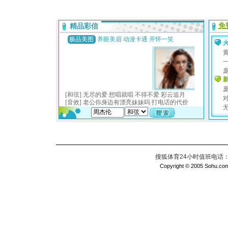
搜狐体育24小时值班电话：010
Copyright © 2005 Sohu.com I