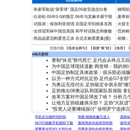
·
朱家军欧战“保零球” 国足05收官战交白卷
·
姚明陷
·
白岩松:05年0-0的预言 06年与其麻木毋宁恨
·
麦蒂前
·
访陈涛：保加利亚很强 在国足学到很多东西
·
火箭主
·
女排冠军杯中国负美国 和平对话陈忠和惨败
·
范帅称
·
郭晶晶霍启刚爱意正浓 在北京购置爱巢(图)
·
前瞻：
页面功能 【
我来说两句
】【
我要“揪”错
】【
推荐
】
■
相关新闻
赛制“休克”替代死亡 足代会从终点又
为中国足球现状道歉 阎世铎：我的倒
中国足协制定具体政策：俱乐部必须
以另一种方式对抗足协 足代会G7全部“
为奥运无偿付出 足协敲定令俱乐部“难
足协推出08奥运队和国家队双保险 拿
改革方案对中国足球改了啥？ 分析几
让地方足协组建俱乐部？ 足协“大跃进
“投资人还要继续探讨” 徐明罗宁选择