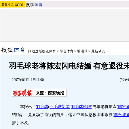
阿迪达斯搜狐体育
>
综合体育
>
羽毛球
>
最新动态
羽毛球老将陈宏闪电结婚 有意退役
2007年01月11日11:00
[
我来
来源：西安晚报
本报讯
羽毛球
(
羽毛球新闻
,
羽毛球说吧
)
男单老将陈宏
(
陈宏
结婚后，竟又动了退役的苗头，这让中国队总教练李永波
(
李永波
措手不及。