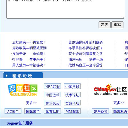
精 彩 论 坛
NBA联盟
中国足球
中国篮球
技术论坛
更多>>
更多>>
体坛风云
英超论坛
AC米兰
国际米兰
体育贴图
MM看球
娱乐旮旯
隐密私语
Sogou推广服务