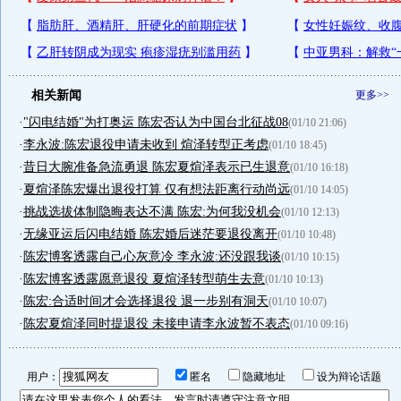
相关新闻
更多>>
·
"闪电结婚"为打奥运 陈宏否认为中国台北征战08
(01/10 21:06)
·
李永波:陈宏退役申请未收到 煊泽转型正考虑
(01/10 18:45)
·
昔日大腕准备急流勇退 陈宏夏煊泽表示已生退意
(01/10 16:18)
·
夏煊泽陈宏爆出退役打算 仅有想法距离行动尚远
(01/10 14:05)
·
挑战选拔体制隐晦表达不满 陈宏:为何我没机会
(01/10 12:13)
·
无缘亚运后闪电结婚 陈宏婚后迷茫要退役离开
(01/10 10:48)
·
陈宏博客透露自己心灰意冷 李永波:还没跟我谈
(01/10 10:15)
·
陈宏博客透露愿意退役 夏煊泽转型萌生去意
(01/10 10:13)
·
陈宏:合适时间才会选择退役 退一步别有洞天
(01/10 10:07)
·
陈宏夏煊泽同时提退役 未接申请李永波暂不表态
(01/10 09:16)
用户：
匿名
隐藏地址
设为辩论话题