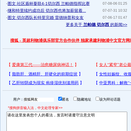
·
图文:社区盾杯曼联4-1切尔西 兰帕德指挥比赛
07-08-06 01:25
·
继和特里续约成功后 切尔西也将加薪留着...
07-07-31 10:32
·
图文:切尔西队长特里完婚 雷德纳普和女友
07-06-17 01:47
更多关于
兰帕德 切尔西
的新闻>>
搜狐 - 英超利物浦俱乐部官方合作伙伴 独家承建利物浦中文官方网
用户：
匿名
隐藏地址
设为辩论话题
*搜狗拼音输入法，中文处理专家>>