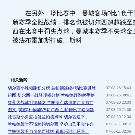
在另外一场比赛中，曼城客场0比1负于
新赛季全胜战绩，排名也被切尔西超越跌至
西在比赛中罚失点球，曼城本赛季不失球金身
被法布雷加斯打破。斯科
相关新闻
·
切尔西小胜领跑积分榜 兰帕德连续4场比赛进球
07-08-26 15:43
·
组图:切尔西一战登顶积分榜 兰帕德领跑射手榜
07-08-26 00:41
·
红蓝大战裁判摆乌龙 兰帕德点球切尔西大逃亡
07-08-20 23:33
·
图文:[英超]利物浦VS切尔西 兰帕德出了啥问题
07-08-20 21:36
·
托雷斯小角度推射兰帕德点球 切尔西逼平...
07-08-20 12:30
·
兰帕德暂时不谈续约切尔西 坚称自己不会转会
07-08-11 08:12
·
兰帕德暂不与切尔西续约 跟俱乐部问题跟...
07-08-11 02:56