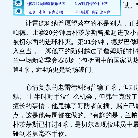
试。”
让雷德科纳普愿望落空的不是别人，正
帕德。比赛20分钟后朴茨茅斯曾掀起进攻小
被切尔西的进球扑灭。第31分钟，德罗巴做
入空当，一脚低平的劲射越过了詹姆斯的扑
兰中场新赛季参赛6场（包括周中的国家队
第4球，近4场更是场场破门。
心情复杂的老雷德科纳普输了球，但却
甥。“上半时对手没什么机会，但弗兰克做
擅长的事情，他甩掉了盯防者前插、赌自己
点，这是他每周都在做的。”有趣的是，兰
朴茨茅斯已打进4球，是切尔西现役球员中
碰到老舅毫不手软。