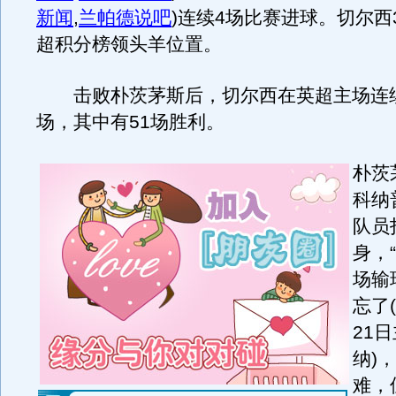
新闻
,
兰帕德说吧
)
连续4场比赛进球。切尔西
超积分榜领头羊位置。
击败朴茨茅斯后，切尔西在英超主场连续
场，其中有51场胜利。
朴茨
科纳
队员
身，
场输
忘了(
21
纳)
难，