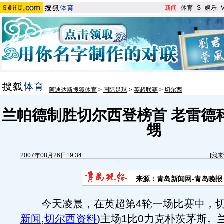
新闻
-
体育
-
S
-
娱乐
-
阿迪达斯搜狐体育
>
国际足球
>
英超联赛
>
切尔西
兰帕德制胜切尔西登榜首 老雷德
甥
2007年08月26日19:34
[
我来
来源：青岛新闻网-青岛晚报
今天凌晨，在英超第4轮一场比赛中，
新闻
,
切尔西资料
)
主场1比0力克朴茨茅斯。