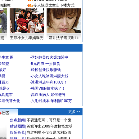
湘胎教
·
令人惊叹太空步下楼方式
密照
王菲小女儿李嫣曝光
酒井法子痛哭谢罪
生意 图
·
孕妈妈美腹火爆加盟中
费加盟
·
9元内衣 一折供货
最好
·
轻松创业快乐赚钱
供货
·
小女人吃冰淇淋赚大钱
赚百万
·
冰淇淋店年利108万！
就是火
·
韩国V8服饰卖疯了！
玩具超市
·
高血压病人 如何进补
深埋代替火化
·
六毛钱成本 年利润100万
更多>>
焦点新闻
|
不要迷恋哥，哥只是一个鬼
贴贴图图
|
英媒评出2009年度搞怪发明
娱乐旮旯
|
当红明星不仅仅是名利双收
情感世界
|
后悔嫁给这样一个山西男人