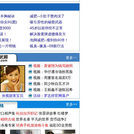
爆丰胸秘诀
·
减肥--小肚子赘肉没了
你尖叫(图)
·
吸引异性的秘密武器
3000
·
45岁以前停经不正常
不误！
·
解决脸黄脾虚腰痛良方
美展现！
·
泡脚减肥--瘦到你叫停！
起一片明镜
·
狐臭--腋臭--09新疗法
更多>>
对口相声集
杜拉拉升职记
张震讲故事
红楼梦
-精绝古城
世界名著
平凡的世界
货币战争2
毒杀毒专家
经典手机游游格斗集
福彩3D走势图