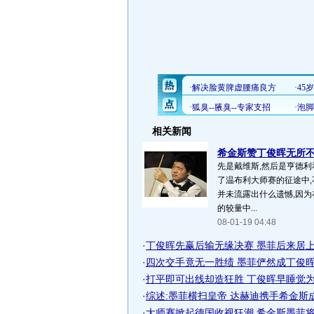
相关新闻
希金斯赞丁俊晖无所不能
先是戴维斯,然后是亨德利
了温布利大师赛的征途中,
并未流露出什么遗憾,因
的较量中...
08-01-19 04:48
·
丁俊晖先赢后输无缘决赛 墨菲后来居上演
·
四次交手竟无一胜绩 墨菲俨然成丁俊晖最
·
打平即可出线却造狂胜 丁俊晖早睡觉为决
·
综述:墨菲横扫皇帝 达赫迪携手希金斯
·
大师赛掀起德国收视狂潮 希金斯墨菲将赴