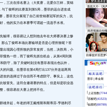
一，三次在排名赛上（大奖赛，北爱尔兰杯，英锦
谍战大片-《风
，与丁俊晖的比赛直到第5局，墨菲的远台进攻成
半决赛，墨菲充分展现了自己前世锦赛冠军的实力，抗
好，他的实力在本赛季可谓超一流选手水准。
闺房视频自拍
输球，很容易让人想到他去年在大师赛决赛上惨
先，那么丁俊晖本场比赛输球是否是心理所致呢？答
显出现因心理所致的异常发挥，当然，决胜局，小
自爆捉奸后恶梦
菲慢热一些，而丁俊晖先抓住机会，从第4局到第
攻和防守，除了关键时刻没有墨菲表现出色以外，
大的问题。在墨菲在第4局打出137分并连追两局
相 关 说 吧
进攻的选择过于自信而不考虑防守。事实上，这也
墨菲
|
希金斯
比较冒失。这符合邀请赛的特点，但是却是职业选
说 吧 排 行
整，很容易在大赛上把持不住。
上证指数
(7744
苏醒吧
(41523)
雄并起，年老的球王戴维斯和斯蒂芬-亨德利尽
贴图吧
(68789)