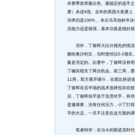
本赛季发挥最出色、最稳定的选手之
赛）杀进4强。去年的英国大奖赛上
功率仍是100% 。本次马耳他杯
压能力还是很强，基本功真是很好很
另外，丁俊晖大比分领先的情况先
败给奥沙利文，当时曾经以0-2领
案是否定的。比赛中，丁俊晖没有明
丁确实错失了两次机会。前三局，墨
11局，双方展开缠斗，全面比拼进
丁俊晖在后半场的战术选择也存在较
后，丁俊晖似乎急于击溃对手，有些
是邀请赛，没有任何压力，小丁打得
手的大忌，一旦不注意在这方面的调
笔者特评：在当今的斯诺克时代群