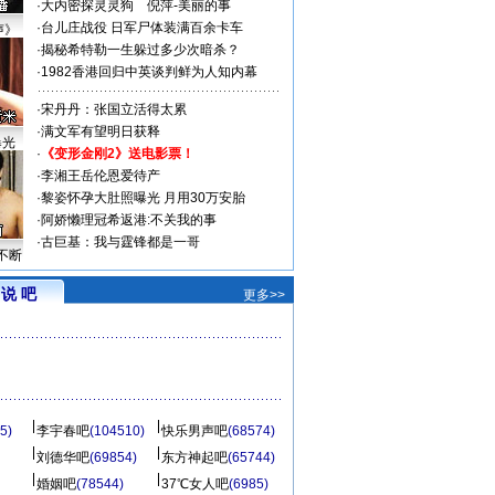
·
大内密探灵灵狗
倪萍-美丽的事
·
台儿庄战役 日军尸体装满百余卡车
声》
·
揭秘希特勒一生躲过多少次暗杀？
·
1982香港回归中英谈判鲜为人知内幕
·
宋丹丹：张国立活得太累
·
满文军有望明日获释
曝光
·
《变形金刚2》送电影票！
·
李湘王岳伦恩爱待产
·
黎姿怀孕大肚照曝光 月用30万安胎
·
阿娇懒理冠希返港:不关我的事
·
古巨基：我与霆锋都是一哥
不断
说 吧
更多>>
5)
李宇春吧
(104510)
快乐男声吧
(68574)
刘德华吧
(69854)
东方神起吧
(65744)
婚姻吧
(78544)
37℃女人吧
(6985)