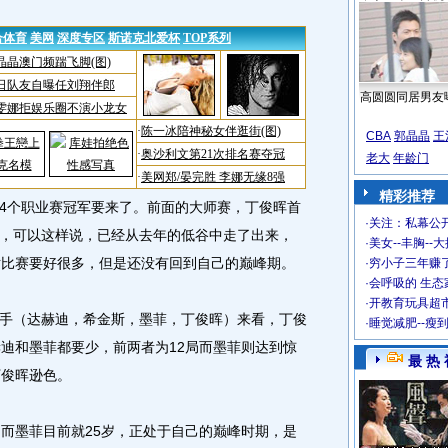
高圆圆同居男友
CBA
郭晶晶
王
老大
年龄门
精彩推荐
4个职业赛冠军要来了。前面的大师赛，丁俊晖首
·
关注：私幕公
，可以这样说，已经从去年的低谷中走了出来，
·
美女--丰胸--
站比赛要好很多，但是还没有回到自己的巅峰期。
·
穷小子三年赚
·
会呼吸的 生态
·
开教育玩具超市
（达赫迪，希金斯，墨菲，丁俊晖）来看，丁俊
·
睡觉减肥--瘦
赫迪和墨菲都要少，前两者为12局而墨菲则达到惊
最 热 
丁俊晖逊色。
而墨菲目前就25岁，正处于自己的巅峰时期，是