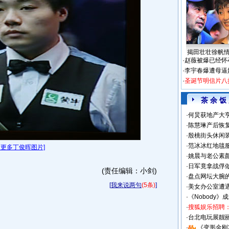
揭田壮壮徐帆
·
赵薇被爆已经怀
·
李宇春爆遭母逼
·
圣诞节明信片八
茶 余 饭
·
何炅获地产大亨
·
陈慧琳产后恢复
·
殷桃街头休闲装
·
范冰冰红地毯
看更多丁俊晖图片]
·
姚晨与老公素
·
日军竟拿战俘
(责任编辑：小剑)
·
盘点网坛大腕
[
我来说两句
(5条)
]
·
美女办公室遭
·
《Nobody》
·
搜狐娱乐招聘
·
台北电玩展靓丽S
·
《变形金刚