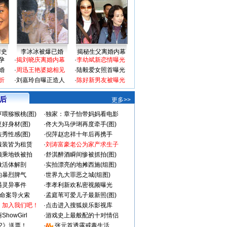
情史
李冰冰被爆已婚
揭秘生父离婚内幕
孕
·
揭刘晓庆离婚内幕
·
李幼斌新恋情曝光
婚
·
周迅王艳婆媳相见
·
陆毅爱女照首曝光
折
·
刘嘉玲自曝正造人
·
陈好新男友被曝光
 后
更多>>
喂猕猴桃(图)
·
独家：章子怡带妈妈看电影
好身材(图)
·
佟大为马伊琍再度牵手(图)
秀性感(图)
·
倪萍赵忠祥十年后再携手
服装皆为租赁
·
刘涛富豪老公为家产求生子
颜乘地铁被拍
·
舒淇醉酒瞬间惨被抓拍(图)
做活体解剖
·
实拍漂亮的地摊西施(组图)
的暴烈脾气
·
世界九大罪恶之城(组图)
遇灵异事件
·
李孝利新欢私密视频曝光
成命案导火索
·
孟庭苇可爱儿子最新照(图)
：加入我们吧！
·
点击进入搜狐娱乐影视库
howGirl
·
游戏史上最般配的十对情侣
2》送票！
·
张元首透露戒毒生活