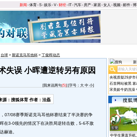
新闻
-
体育
-
S
-
娱乐
-
V
-
财经
-
IT
-
汽车
-
房产
-
家居
-
女人
-
视频
-
邮件
-
博
>
台球
>
斯诺克马耳他杯
>
丁俊晖动态
新
术失误 小晖遭逆转另有原因
央视质疑29岁市
石首网站被黑
篡
[
我来说两句
(5)
] [字号：
大
中
小
]
宋美龄牛奶洗澡
来源：搜狐体育 作者：法磊
，07/08赛季斯诺克马耳他杯赛结束了半决赛的争
在3-0领先的情况下在决胜局逆转击败，5-6不敌
达赫迪。
中学生乘直升机