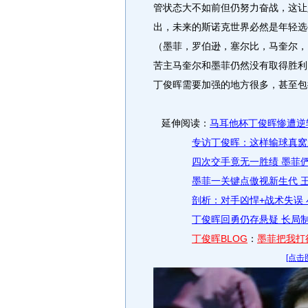
管状态大不如前但仍努力奋战，这让
出，未来的斯诺克世界必然是年轻选
（墨菲，罗伯逊，塞尔比，马奎尔，
苦主马奎尔和墨菲仍然没有取得胜利
丁俊晖需要加强的地方很多，甚至包
延伸阅读：
马耳他杯丁俊晖惨遭逆转
专访丁俊晖：这样输球真窝
四次交手竟无一胜绩 墨菲
墨菲一关键点傲视新生代 
剖析：对手凶悍+战术失误
丁俊晖回勇仍存悬疑 长局
丁俊晖BLOG
：
墨菲把我打
[点击