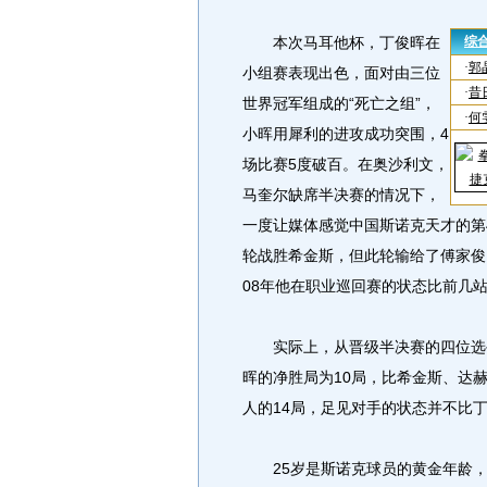
本次马耳他杯，丁俊晖在
小组赛表现出色，面对由三位
世界冠军组成的“死亡之组”，
小晖用犀利的进攻成功突围，4
场比赛5度破百。在奥沙利文，
马奎尔缺席半决赛的情况下，
一度让媒体感觉中国斯诺克天才的第
轮战胜希金斯，但此轮输给了傅家俊
08年他在职业巡回赛的状态比前几
实际上，从晋级半决赛的四位选手
晖的净胜局为10局，比希金斯、达
人的14局，足见对手的状态并不比
25岁是斯诺克球员的黄金年龄，