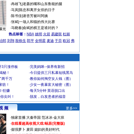
·
冉雄飞
|
老聂的嘴和山东鲁能的腿
·
马寅
|
陈忠和离开女排的日子
·
陈书佳
|
谢杏芳被叫阿姨
·
张斌
|
一场人和猫的伟大比赛
·
马晓春
|
俞斌的棋王是谁封的？
曝光
热点标签：
NBA
姚明
火箭
易建联
杜丽
治郅
刘翔
殷铁生
郎平
全明星
麦迪
于芬
欧冠
弗
开3只涨停板
·
完美妈咪--保养有新招
大揭秘！
·
今日提供三只私幕短线黑马
了两千万
·
教你如何掏空女人钱（图）
家纺！
·
少女一夜暴富大秘密（图）
-狂赚
·
每天5分钟 英语脱口出
到你尖叫！
·
脱发，白发患者的福音
视 频
更多>>
·
独家首播:大秦帝国
范冰冰-金大班
·
在线看超高收视大戏:
蜗居(完整版)
·
倔强萝卜
麦田
媳妇的美好时代