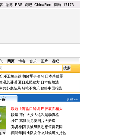
客
-
微博
-
BBS
-
说吧
-
ChinaRen
-
搜狗
-
17173
闻
网页
博客
音乐
图片
说吧
长
邓玉娇失踪
朝鲜军事演习
日本兵赎罪
改温总讲话
夏日减肥秘方
日本瘦脸法
中共卧底结局
慈禧不快乐
侵略中国报告
更多>>
·
欧冠决赛盘口解读 巴萨赢面稍大
·
段暄
|
拜仁大投入这次是动真格
·
徐江
|
高洪波另类图片大派送
·
孙贤禄
|
高洪波组队思想值得赞同
·
颜晓华
|
科比队友什么时候可支持他
上学