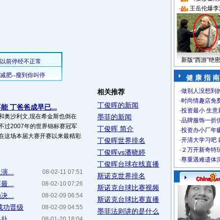
·
王岳伦爆李
新版“西游”绝
健 康 指 南
·
做别人没想到的
相关推荐
·
时尚情趣店免
丁俊晖的新闻
 丁爸爸成早已...
·
投资最小 生意
和奥沙利文,现在希金斯也倒在
墨菲的新闻
·
品牌服饰一折
不过2007年的世界锦标赛冠军
丁俊晖 简介
·
投资办小厂年
为在这场本届大赛开赛以来最精彩
丁俊晖世界排名
·
开清大学习吧 
·
２万开新奇特
丁俊晖vs潘晓婷
·
尊重遇难遗体
丁俊晖台球在线直播
...
08-02-11 07:51
斯诺克世界排名
...
08-02-10 07:26
斯诺克台球比赛视频
...
08-02-09 06:54
斯诺克台球比赛直播
成功晋级
08-02-09 04:55
墨菲法则讲的是什么
...
08-01-20 18:04