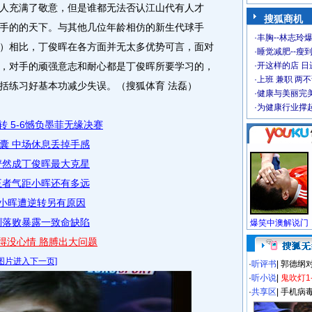
人充满了敬意，但是谁都无法否认江山代有人才
搜狐商机
手的的天下。与其他几位年龄相仿的新生代球手
·
丰胸--林志玲
）相比，丁俊晖在各方面并无太多优势可言，面对
·
睡觉减肥--瘦到
，对手的顽强意志和耐心都是丁俊晖所要学习的，
·
开这样的店 日进
·
上班 兼职 两
括练习好基本功减少失误。（搜狐体育 法磊）
·
健康与美丽完
·
为健康行业撑
 5-6憾负墨菲无缘决赛
囊 中场休息丢掉手感
俨然成丁俊晖最大克星
王者气距小晖还有多远
 小晖遭逆转另有原因
制落败暴露一致命缺陷
得没心情 胳膊出大问题
图片进入下一页]
·
听评书
|
郭德纲
·
听小说
|
鬼吹灯1
·
共享区
|
手机病