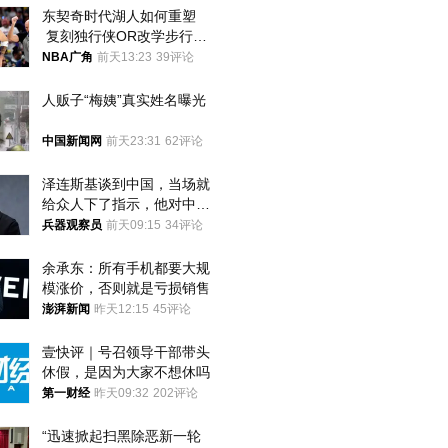
东契奇时代湖人如何重塑
 复刻独行侠OR改学步行
者？
NBA广角
前天13:23
39评论
人贩子“梅姨”真实姓名曝光
中国新闻网
前天23:31
62评论
泽连斯基谈到中国，当场就
给众人下了指示，他对中国
和中乌关系，显然又有了新
兵器观察员
前天09:15
34评论
的想法
余承东：所有手机都要大规
模涨价，否则就是亏损销售
澎湃新闻
昨天12:15
45评论
壹快评｜号召领导干部带头
休假，是因为大家不想休吗
第一财经
昨天09:32
202评论
“迅速掀起扫黑除恶新一轮