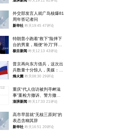
澎湃新闻
昨天19:11
82评论
外交部发言人就广岛核爆81
周年答记者问
新华社
昨天19:45
47评论
特朗普小跑着“救下”险摔下
台的男童，顺便“补刀”拜
登：“我可不想他像拜登一
极目新闻
昨天12:13
43评论
样摔下来”
普京再向东方借兵，这次出
兵数量十分惊人，美媒：俄
朝要动真格？
烽火菌
昨天08:30
29评论
重庆“代人信访被判寻衅滋
事”案检方撤诉、警方撤
案，两被告人获国赔
澎湃新闻
昨天17:33
21评论
高市早苗就“无核三原则”的
表态含糊其辞
新华社
昨天16:51
20评论