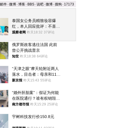
邮件
-
微博
-
博客
-
BBS
-
说吧
-
微博
-
搜狗
-
17173
泰国女公务员精致妆容爆
红，本人回应批评：不喜欢
就别看
观察者网
昨天18:32
37评论
俄罗斯政客逃往法国 此前
曾公开挑战普京
知世
昨天18:38
64评论
“天津之眼”摩天轮附近两人
落水，目击者：母亲和11岁
儿子先后被打捞上岸
新京报
昨天15:43
55评论
“婚外胚胎案”：假证为何能
在医院通行？谁有权销毁胚
胎？
南方都市报
昨天15:29
25评论
宇树科技发行价150.8元