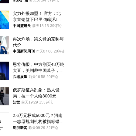
NBA广角
昨天07:04
37评论
实力外援加盟！ 官方：北
京首钢签下巴里·布朗和桑
普森
中国篮镜头
前天18:15
39评论
再次炸场，梁文锋的克制与
代价
中国新闻周刊
昨天07:06
20评论
恩将仇报，中方刚买48万吨
大豆，美制裁中国瓜子，布
林肯措辞变了
兵器展望
前天16:58
20评论
俄罗斯征兵乱象：熟人设
局，拉一个人给8000元
知世
前天19:29
153评论
2.6万元标成5000元？河南
一志愿规划机构被指标错学
费致考生复读
澎湃新闻
昨天09:29
32评论