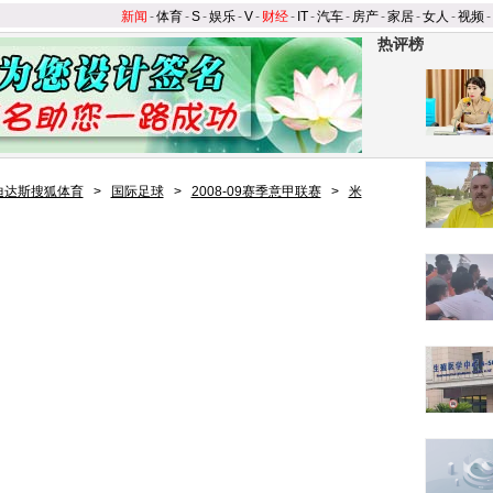
新闻
-
体育
-
S
-
娱乐
-
V
-
财经
-
IT
-
汽车
-
房产
-
家居
-
女人
-
视频
-
热评榜
迪达斯搜狐体育
>
国际足球
>
2008-09赛季意甲联赛
>
米