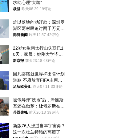
求助心理“大咖”
极昼
昨天08:29
19评论
难以落地的动迁款：深圳罗
湖区两村民追讨两千万元动
迁款八年未果
澎湃新闻
昨天12:57
42评论
22岁女生南太行山失联已1
0天，家属：她刚大学毕业
想到山里旅行
新京报
前天23:18
63评论
因凡蒂诺就世界杯出售计划
道歉 不愿放弃FIFA主席职
位
足坛欧美汇
昨天07:11
33评论
被俄导弹“洗地”后，泽连斯
基还在做梦：让俄罗斯在冬
季前求和？
兵器先锋
前天20:13
39评论
新版76人强过当年宇宙勇？
这一次杜兰特错的离谱了