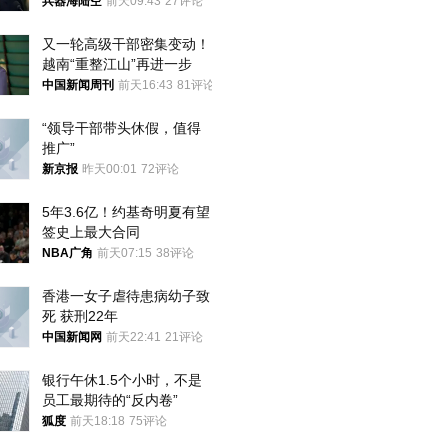
用核武器保护
兵器海陆空
前天09:43
27评论
又一轮高级干部密集变动！
越南“重整江山”再进一步
中国新闻周刊
前天16:43
81评论
“领导干部带头休假，值得
推广”
新京报
昨天00:01
72评论
5年3.6亿！约基奇明夏有望
签史上最大合同
NBA广角
前天07:15
38评论
香港一女子虐待患病幼子致
死 获刑22年
中国新闻网
前天22:41
21评论
银行午休1.5个小时，不是
员工最期待的“反内卷”
狐度
前天18:18
75评论