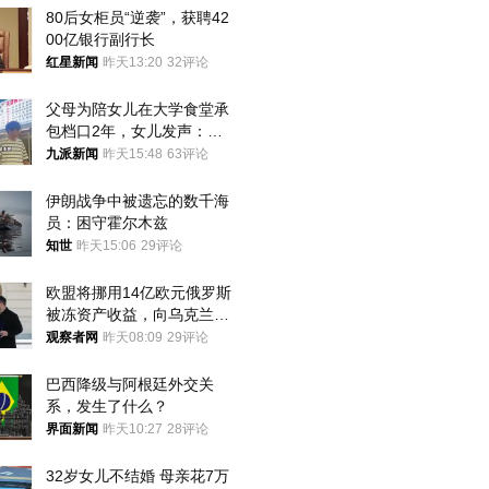
80后女柜员“逆袭”，获聘42
00亿银行副行长
红星新闻
昨天13:20
32评论
父母为陪女儿在大学食堂承
包档口2年，女儿发声：初
衷是为了陪伴，毕业后将不
九派新闻
昨天15:48
63评论
再营业
伊朗战争中被遗忘的数千海
员：困守霍尔木兹
知世
昨天15:06
29评论
欧盟将挪用14亿欧元俄罗斯
被冻资产收益，向乌克兰提
供援助
观察者网
昨天08:09
29评论
巴西降级与阿根廷外交关
系，发生了什么？
界面新闻
昨天10:27
28评论
32岁女儿不结婚 母亲花7万