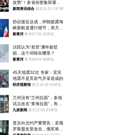
攻势”！多省份密集部署，
公布举报方式
新闻资讯综合
前天21:53
247评论
协议接近达成，伊朗披露海
峡新航道通行细节，美方再
提“倒计时”
新黄河
昨天07:09
32评论
法院认为“老登”属年龄贬
损，这个词错在哪里？
新黄河
昨天09:54
49评论
45天地震32次 专家：宜宾
地震不是页岩气开采造成的
经济观察报
前天18:19
41评论
兰州没有“兰州拉面”，多地
试点改名“青海拉面”，有商
家改名已两年
九派新闻
前天22:05
83评论
普京向北约严重警告：若俄
罗斯盟友受攻击，俄军将动