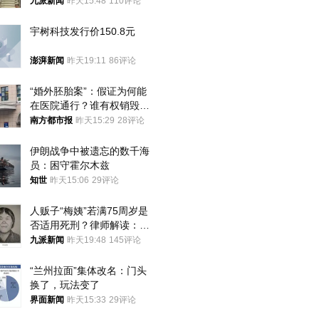
衷是为了陪伴，毕业后将不
九派新闻
昨天15:48
110评论
再营业
宇树科技发行价150.8元
澎湃新闻
昨天19:11
86评论
“婚外胚胎案”：假证为何能
在医院通行？谁有权销毁胚
胎？
南方都市报
昨天15:29
28评论
伊朗战争中被遗忘的数千海
员：困守霍尔木兹
知世
昨天15:06
29评论
人贩子“梅姨”若满75周岁是
否适用死刑？律师解读：很
大概率不会被判处死刑
九派新闻
昨天19:48
145评论
“兰州拉面”集体改名：门头
换了，玩法变了
界面新闻
昨天15:33
29评论