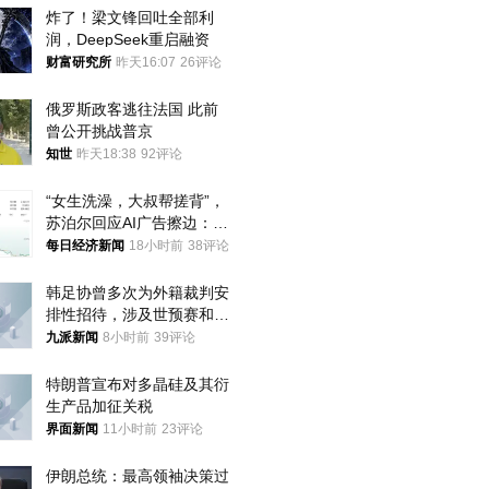
炸了！梁文锋回吐全部利
润，DeepSeek重启融资
财富研究所
昨天16:07
26评论
俄罗斯政客逃往法国 此前
曾公开挑战普京
知世
昨天18:38
92评论
“女生洗澡，大叔帮搓背”，
苏泊尔回应AI广告擦边：视
频全下架，已强化内容管理
每日经济新闻
18小时前
38评论
与审核
韩足协曾多次为外籍裁判安
排性招待，涉及世预赛和奥
预赛，韩足协回应
九派新闻
8小时前
39评论
特朗普宣布对多晶硅及其衍
生产品加征关税
界面新闻
11小时前
23评论
伊朗总统：最高领袖决策过