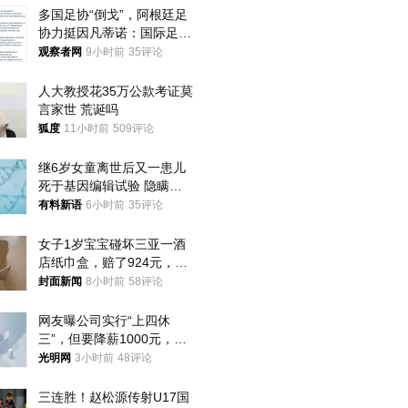
多国足协“倒戈”，阿根廷足
协力挺因凡蒂诺：国际足联
今后应继续在其领导下前行
观察者网
9小时前
35评论
人大教授花35万公款考证莫
言家世 荒诞吗
狐度
11小时前
509评论
继6岁女童离世后又一患儿
死于基因编辑试验 隐瞒一
年才对外披露
有料新语
6小时前
35评论
女子1岁宝宝碰坏三亚一酒
店纸巾盒，赔了924元，发
帖吐槽后酒店退还一半的
封面新闻
8小时前
58评论
钱，当地市监局回应
网友曝公司实行“上四休
三”，但要降薪1000元，不
接受只能辞职
光明网
3小时前
48评论
三连胜！赵松源传射U17国