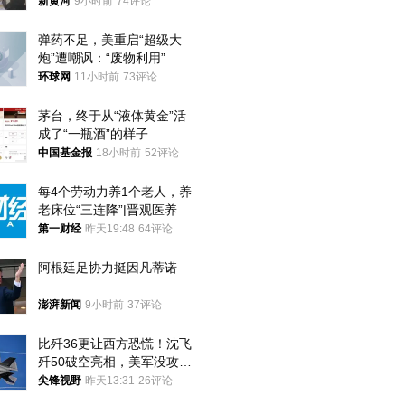
调查，对责任人采取最严厉
新黄河
9小时前
74评论
处分
弹药不足，美重启“超级大
炮”遭嘲讽：“废物利用”
环球网
11小时前
73评论
茅台，终于从“液体黄金”活
成了“一瓶酒”的样子
中国基金报
18小时前
52评论
每4个劳动力养1个老人，养
老床位“三连降”|晋观医养
第一财经
昨天19:48
64评论
阿根廷足协力挺因凡蒂诺
澎湃新闻
9小时前
37评论
比歼36更让西方恐慌！沈飞
歼50破空亮相，美军没攻克
的技术被拿下
尖锋视野
昨天13:31
26评论