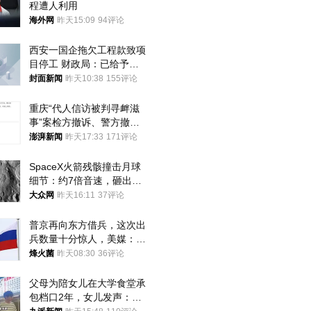
程遭人利用
海外网
昨天15:09
94评论
西安一国企拖欠工程款致项
目停工 财政局：已给予处
分，正督促整改
封面新闻
昨天10:38
155评论
重庆“代人信访被判寻衅滋
事”案检方撤诉、警方撤
案，两被告人获国赔
澎湃新闻
昨天17:33
171评论
SpaceX火箭残骸撞击月球
细节：约7倍音速，砸出直
径约30米撞击坑
大众网
昨天16:11
37评论
普京再向东方借兵，这次出
兵数量十分惊人，美媒：俄
朝要动真格？
烽火菌
昨天08:30
36评论
父母为陪女儿在大学食堂承
包档口2年，女儿发声：初