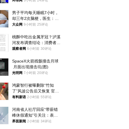
环球网
3小时前
24评论
男子平均每天睡眠7小时，
却三年2次脑梗，医生：这
样睡觉更伤身
大众网
9小时前
25评论
桃酥中吃出金属牙冠？泸溪
河发布调查结论：消费者已
澄清，所发视频情况不属实
观察者网
6小时前
30评论
SpaceX火箭残骸撞击月球
 月面出现撞击坑(图)
光明网
7小时前
20评论
鸿蒙智行被曝删除“竹知
了”风波公告后又恢复 官媒
曾力挺：劝华为要大度的，
有料新语
2小时前
55评论
你们适不适合？
河南省人社厅回应“带薪错
峰休假通知”引关注：表述
不够准确，待修改后印发
界面新闻
2小时前
34评论