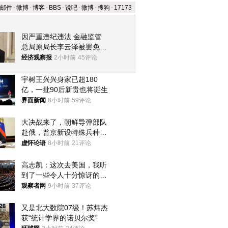
邮件
-
微博
-
博客
-
BBS
-
说吧
-
微博
-
搜狗
-
17173
因严重违纪违法 金融监管
总局原局长李云泽被罢免全
国人大代表
经济观察报
2小时前
45评论
宇树王兴兴身家已超180
亿，一批90后新贵也将诞生
界面新闻
8小时前
59评论
大决战来了，朝鲜导弹部队
赴俄，普京新设特殊兵种，
76岁老将扛旗
虚怀论语
8小时前
21评论
高志凯：这次去美国，我听
到了一些令人十分惊讶的消
息
观察者网
9小时前
37评论
又是北大数院07级！苏炜杰
获“统计学界的诺贝尔奖”