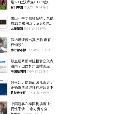
足2-1勒沃库森U17 淘汰赛
将战河床
射门中国
昨天21:50
51评论
佛山一中学教师招聘，笔试
前13名被淘汰，后5名进体
检，被疑萝卜岗，官方通
九派新闻
5小时前
263评论
报：已叫停
假结婚证做出真胚胎 谁有
权销毁?
南方都市报
11小时前
36评论
献血屋暴雨时阻拦群众入内
避雨？山西忻州血站回应
中国新闻网
7小时前
23评论
阿根廷足协致函因凡蒂诺：
正确道路是继续在您领导下
足坛欧美汇
10小时前
54评论
中国游客在泰国机场遭“歧
视性手势”，泰方责令全面