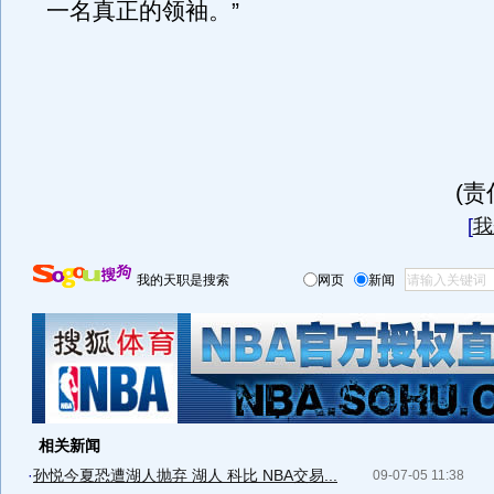
一名真正的领袖。”
(
[
我
我的天职是搜索
网页
新闻
相关新闻
·
孙悦今夏恐遭湖人抛弃 湖人 科比 NBA交易...
09-07-05 11:38