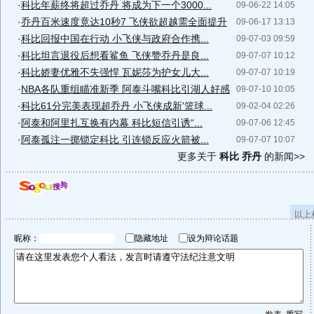
·
科比年薪终将超过乔丹 将成为下一个3000...
09-06-22 14:05
·
乔丹百米速度竟达10秒7 飞侠欲超越需全面提升
09-06-17 13:13
·
科比回报中国在行动 小飞侠与政府合作携...
09-07-03 09:59
·
科比坦言退役后想看鲨鱼 飞侠赞乔丹是良...
09-07-07 10:12
·
科比娇妻优雅不失强悍 瓦妮莎为护女儿大...
09-07-07 10:19
·
NBA各队重组瞄准新季 阿泰斗嘴科比引湖人好感
09-07-10 10:05
·
科比61分完美表现超乔丹 小飞侠成新'篮球...
09-02-04 02:26
·
阿泰和阿里扎互换有内幕 科比短信引诱“...
09-07-06 12:45
·
阿泰孤注一掷锁定科比 引连锁反应火箭被...
09-07-07 10:07
更多关于
科比 乔丹
的新闻>>
以上
昵称：
隐藏地址
设为辩论话题