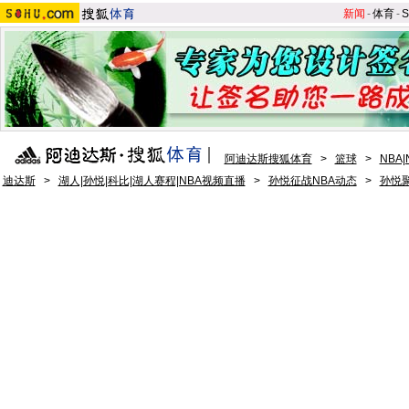
新闻
-
体育
-
S
阿迪达斯搜狐体育
>
篮球
>
NBA
迪达斯
>
湖人|孙悦|科比|湖人赛程|NBA视频直播
>
孙悦征战NBA动态
>
孙悦