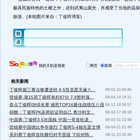
极具民族特色的土楼之外，还到武夷山观光，并感受了当地的温泉
旅游。(本组图片来自：
丁俊晖博客
)
我的天职是搜索
网页
新闻
相关新闻
·
丁俊晖握三赛点惨遭逆转 4-5负克星无缘八...
09-02-20 00:40
·
世锦赛-第15局丁俊晖单杆87分 7-8暂时落...
09-04-24 19:31
·
盘点丁俊晖08排名赛 难胜TOP16最佳战绩仅八强
08-12-18 06:57
·
前瞻：丁俊晖PK巫师欲证明自己 奥沙利文...
08-10-17 06:18
·
中国赛-丁俊晖3-5肖国栋 中国一哥首轮遗...
09-03-31 23:40
·
世锦赛中国德比争夺激烈 丁俊晖5-4领先梁文博
09-04-21 01:49
·
系列赛丁俊晖首轮横扫对手晋级 下轮对阵...
08-11-23 00:39