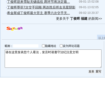
·
丁俊晖迎来雪耻关键战役 两环节将决定最...
09-01-15 02:08
·
丁俊晖墨菲7次交手回顾 两连胜后挥去克星阴影
09-01-13 02:05
·
希金斯成丁俊晖最大苦主 赛季六次交手无...
09-02-10 20:37
更多关于
丁俊晖 福建
的新闻>>
以上
昵称：
隐藏地址
设为辩论话题