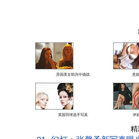
异国美女助兴中德战
意
英国羽球选手写真
伊
精