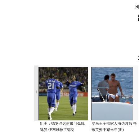
组图：德罗巴远射破门弧线
罗马王子携家人海边度假 托
诡异 伊布难救主郁闷
蒂英姿不减当年(图)