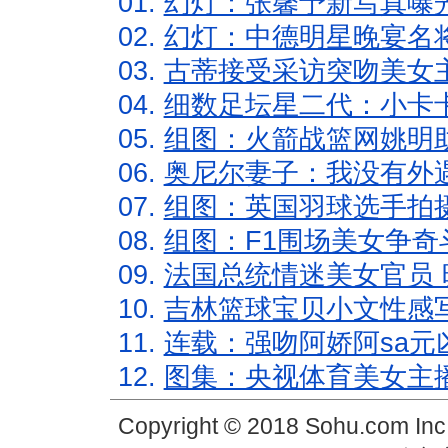
01.
幻灯：张馨予新写真曝
02.
幻灯：中德明星晚宴名
03.
古蒂接受采访突吻美女主
04.
细数足坛星二代：小卡卡
05.
组图：火箭战篮网姚明
06.
奥尼尔妻子：我没有外遇
07.
组图：英国羽球选手拍
08.
组图：F1围场美女争奇
09.
法国总统情迷美女官员 
10.
吉林篮球宝贝小文性感
11.
连载：强吻阿娇阿sa元
12.
图集：央视体育美女主
Copyright © 2018 Sohu.com In