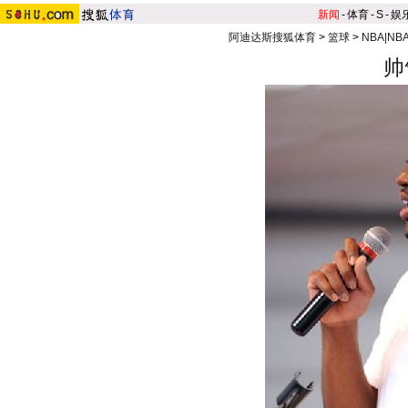
新闻
-
体育
-
S
-
娱
阿迪达斯搜狐体育
>
篮球
>
NBA|N
帅