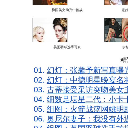
异国美女助兴中德战
意
英国羽球选手写真
伊
精
01.
幻灯：张馨予新写真曝
02.
幻灯：中德明星晚宴名
03.
古蒂接受采访突吻美女主
04.
细数足坛星二代：小卡卡
05.
组图：火箭战篮网姚明
06.
奥尼尔妻子：我没有外遇