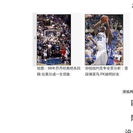
组图：98年乔丹经典绝杀回
孙悦纽约竞争全景分析：需
顾 拉塞尔成一生宿敌
踩俩菜鸟 PK姚明好友
设