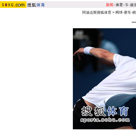
新闻
-
体育
-
S
-
娱
阿迪达斯搜狐体育
>
网球-赛车-