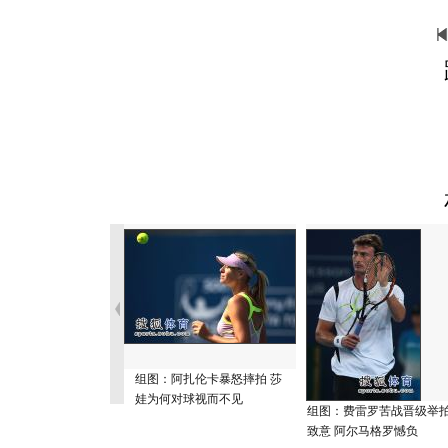
组图：阿扎伦卡暴怒摔拍 莎
娃为何对球视而不见
组图：费雷罗苦战晋级举
致意 阿尔马格罗憾负