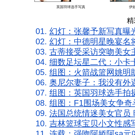
英国羽球选手写真
伊
精
01.
幻灯：张馨予新写真曝
02.
幻灯：中德明星晚宴名
03.
古蒂接受采访突吻美女主
04.
细数足坛星二代：小卡卡
05.
组图：火箭战篮网姚明
06.
奥尼尔妻子：我没有外遇
07.
组图：英国羽球选手拍
08.
组图：F1围场美女争奇
09.
法国总统情迷美女官员 
10.
吉林篮球宝贝小文性感
11.
连载：强吻阿娇阿sa元