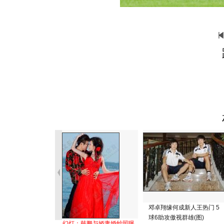
邓卓翔缘何成新人王热门 5
球6助攻傲视群雄(图)
幻灯：韩鹏与娇妻婚纱照曝