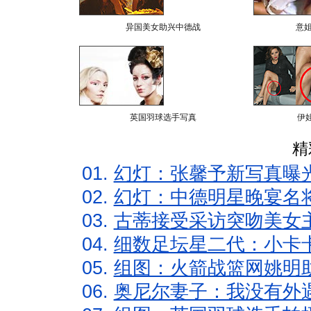
异国美女助兴中德战
意
英国羽球选手写真
伊
精
01.
幻灯：张馨予新写真曝
02.
幻灯：中德明星晚宴名
03.
古蒂接受采访突吻美女主
04.
细数足坛星二代：小卡卡
05.
组图：火箭战篮网姚明
06.
奥尼尔妻子：我没有外遇